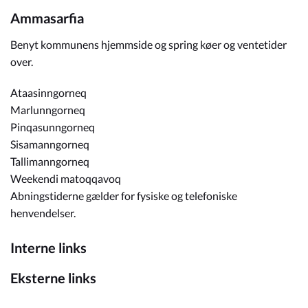
Ammasarfia
Benyt kommunens hjemmside og spring køer og ventetider
over.
Ataasinngorneq
Marlunngorneq
Pinqasunngorneq
Sisamanngorneq
Tallimanngorneq
Weekendi matoqqavoq
Abningstiderne gælder for fysiske og telefoniske
henvendelser.
Interne links
Eksterne links