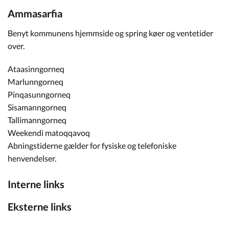
Ammasarfia
Benyt kommunens hjemmside og spring køer og ventetider
over.
Ataasinngorneq
Marlunngorneq
Pinqasunngorneq
Sisamanngorneq
Tallimanngorneq
Weekendi matoqqavoq
Abningstiderne gælder for fysiske og telefoniske
henvendelser.
Interne links
Eksterne links