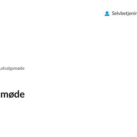
Selvbetjeni
jøudvalgsmøde
gsmøde