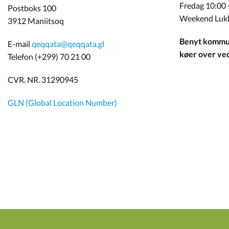
Fredag 10:00 
Postboks 100
Weekend Luk
3912 Maniitsoq
Benyt kommun
E-mail
qeqqata@qeqqata.gl
køer over ved 
Telefon (+299) 70 21 00
CVR. NR. 31290945
GLN (Global Location Number)