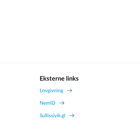
Eksterne links
Lovgivning
NemID
Sullissivik.gl