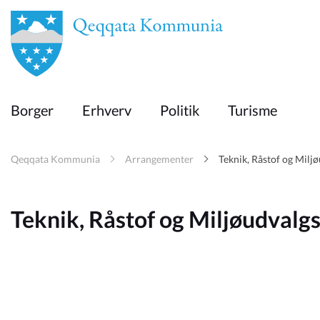
en
Borger
Borger
Erhverv
Politik
Turisme
Erhverv
Qeqqata Kommunia
Arrangementer
Teknik, Råstof og Mil
Politik
Teknik, Råstof og Miljøudval
Turisme
Selvbetjening