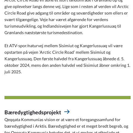
give oplevelser langs denne vej. Lige som i resten af verden vil Arctic
Circle Road give adgang til områder og seværdigheder som ellers er
svært tilgængelige. Veje har været afgørende for verdens
turismeudvikling, og Indlandsisvejen har gjort Kangerlussuaq til
Grønlands næststørste turismedestination.
Et ATV-spor/naturvej mellem Sisimiut og Kangerlussuaq vil være
opstarten på vejen ’Arctic Circle Road’ mellem Sisimiut og
Kangerlussuaq. Den første halvdel fra Kangerlussuaq åbnede d. 5.
oktober 2024, mens den anden halvdel ved Sisimiut åbner omkring 1.
juli 2025.
Bæredygtighedsprojekt
Qeqqata Kommunias vision er at være et foregangssamfund for
bæredygtighed i Arktis. Bæredygtighed er et meget bredt begreb, og
for Qeqqata Kommunia betyder det, at vi ønsker at efterlade et