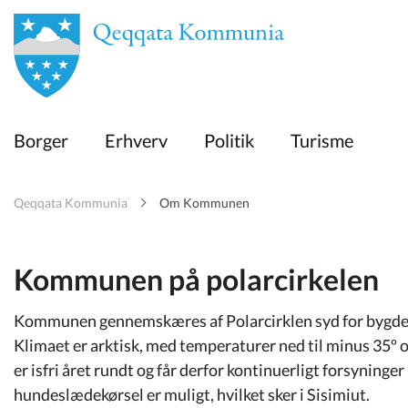
en
Borger
Borger
Erhverv
Politik
Turisme
Erhverv
Qeqqata Kommunia
Om Kommunen
Politik
Kommunen på polarcirkelen
Turisme
Kommunen gennemskæres af Polarcirklen syd for bygden 
Klimaet er arktisk, med temperaturer ned til minus 35
Selvbetjening
er isfri året rundt og får derfor kontinuerligt forsynin
hundeslædekørsel er muligt, hvilket sker i Sisimiut.