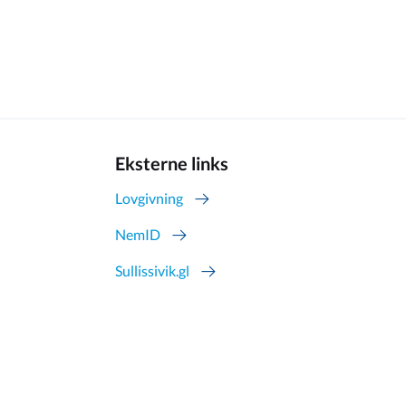
Eksterne links
Lovgivning
NemID
Sullissivik.gl