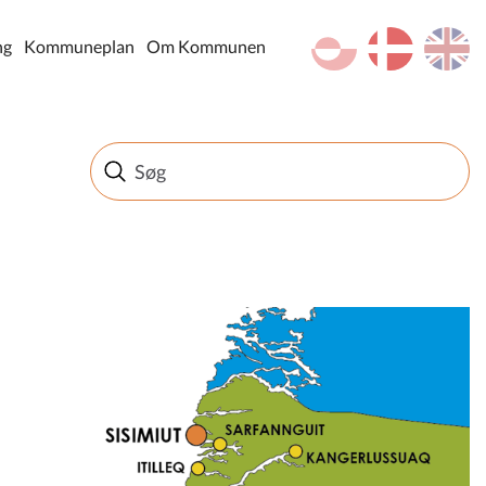
kl-GL
da
en
ng
Kommuneplan
Om Kommunen