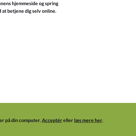
ens hjemmeside og spring
at betjene dig selv online.
er på din computer.
Acceptér
eller
læs mere her
.