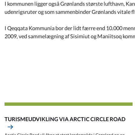
Kommuneplan
I kommunen ligger også Grønlands største lufthavn, Kan
udenrigsruter og som sammenbinder Grønlands vitale fly
Om Kommunen
I Qeqqata Kommunia bor der lidt færre end 10.000 menn
2009, ved sammelægning af Sisimiut og Maniitsoq ko
TURISMEUDVIKLING VIA ARCTIC CIRCLE ROAD
Arctic Circle Road vil åbne et stort landområde i Grønland op og