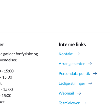
er
Interne links
e gælder for fysiske og
Kontakt
vendelser.
Arrangementer
 - 15:00
Persondata politik
 - 15:00
t
Ledige stillinger
 - 15:00
Webmail
- 15:00
ket
TeamViewer