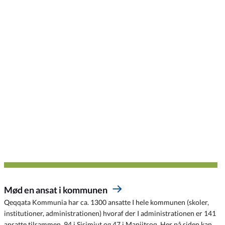
Mød en ansat i kommunen
Qeqqata Kommunia har ca. 1300 ansatte I hele kommunen (skoler,
institutioner, administrationen) hvoraf der I administrationen er 141
ansatte tilsammen, 94 i Sisimiut og 47 i Maniitsoq. Her på siden kan