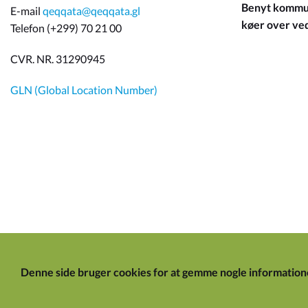
Benyt kommun
E-mail
qeqqata@qeqqata.gl
køer over ved 
Telefon (+299) 70 21 00
CVR. NR. 31290945
GLN (Global Location Number)
Denne side bruger cookies for at gemme nogle information