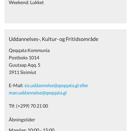
Weekend: Lukket
Uddannelses-, Kultur- og Fritidsområde
Qeqqata Kommunia
Postboks 1014
Guutaap Aqq. 5
3911 Sisimiut
E-Mail:
sis.uddannelse@qeqqata.gl eller
man.uddannelse@qeqqata.gl
Tlf: (+299) 70 21 00
Åbningstider
Mandag: 10:00 - 15:00