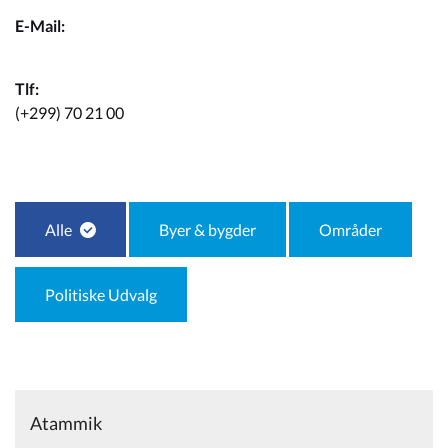
Kommuneplan
E-Mail:
qeqqata@qeqqata.gl
Om Kommunen
Tlf:
(+299) 70 21 00
Alle
Byer & bygder
Områder
Politiske Udvalg
Atammik