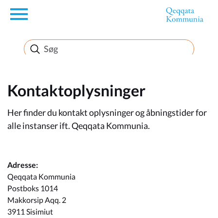
en
Borger
Erhverv
Kontaktoplysninger
Her finder du kontakt oplysninger og åbningstider for
Politik
alle instanser ift. Qeqqata Kommunia.
Turisme
Adresse:
Qeqqata Kommunia
Postboks 1014
Selvbetjening
Makkorsip Aqq. 2
3911 Sisimiut