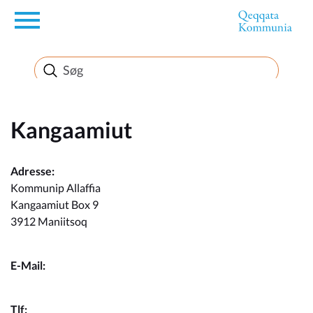
en
Borger
Erhverv
Kangaamiut
Politik
Adresse:
Kommunip Allaffia
Kangaamiut Box 9
Turisme
3912 Maniitsoq
E-Mail:
Selvbetjening
kangko@qeqqata.gl
Tlf: