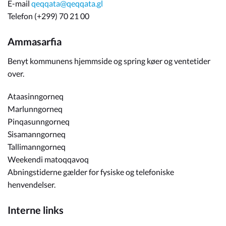
E-mail
qeqqata@qeqqata.gl
Telefon (+299) 70 21 00
Ammasarfia
Benyt kommunens hjemmside og spring køer og ventetider
over.
Ataasinngorneq
Marlunngorneq
Pinqasunngorneq
Sisamanngorneq
Tallimanngorneq
Weekendi matoqqavoq
Abningstiderne gælder for fysiske og telefoniske
henvendelser.
Interne links