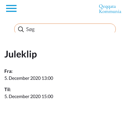
en
Borger
Erhverv
Juleklip
Politik
Fra:
5. December 2020 13:00
Turisme
Til:
5. December 2020 15:00
Kommuneplanen