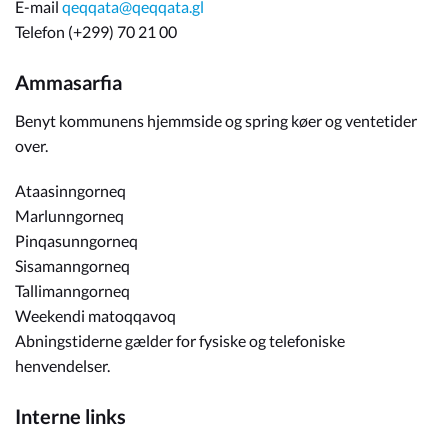
E-mail
qeqqata@qeqqata.gl
Telefon (+299) 70 21 00
Ammasarfia
Benyt kommunens hjemmside og spring køer og ventetider
over.
Ataasinngorneq
Marlunngorneq
Pinqasunngorneq
Sisamanngorneq
Tallimanngorneq
Weekendi matoqqavoq
Abningstiderne gælder for fysiske og telefoniske
henvendelser.
Interne links