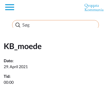
en
Borger
Erhverv
KB_moede
Politik
Dato:
29. April 2021
Turisme
Tid:
00:00
Kommuneplanen