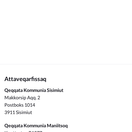
Kommunimi pilersaarut
Kommune pillugu
Attaveqarfissaq
Qeqqata Kommunia Sisimiut
Makkorsip Aqq. 2
Postboks 1014
3911 Sisimiut
Qeqqata Kommunia Maniitsoq