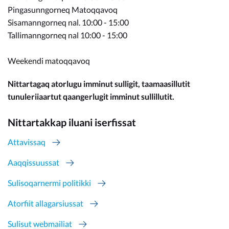
Pingasunngorneq Matoqqavoq
Sisamanngorneq nal. 10:00 - 15:00
Tallimanngorneq nal 10:00 - 15:00
Weekendi matoqqavoq
Nittartagaq atorlugu imminut sulligit, taamaasillutit
tunuleriiaartut qaangerlugit imminut sullillutit.
Nittartakkap iluani iserfissat
Attavissaq
Aaqqissuussat
Sulisoqarnermi politikki
Atorfiit allagarsiussat
Sulisut webmailiat