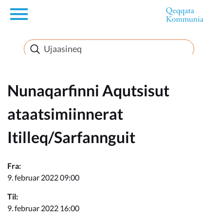
en
Innuttaasunut
Inuussutissarsiorneq
Nunaqarfinni Aqutsisut
ataatsimiinnerat
Politikki
Itilleq/Sarfannguit
Takornariat
Fra:
9. februar 2022 09:00
Imminut sullinneq
Til:
9. februar 2022 16:00