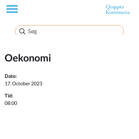
en
Borger
Erhverv
Oekonomi
Politik
Dato:
17. October 2023
Turisme
Tid:
08:00
Kommuneplanen