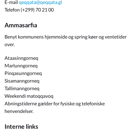
E-mail
qeqqata@qeqqata.gl
Telefon (+299) 70 21 00
Ammasarfia
Benyt kommunens hjemmside og spring køer og ventetider
over.
Ataasinngorneq
Marlunngorneq
Pinqasunngorneq
Sisamanngorneq
Tallimanngorneq
Weekendi matoqqavoq
Abningstiderne gælder for fysiske og telefoniske
henvendelser.
Interne links