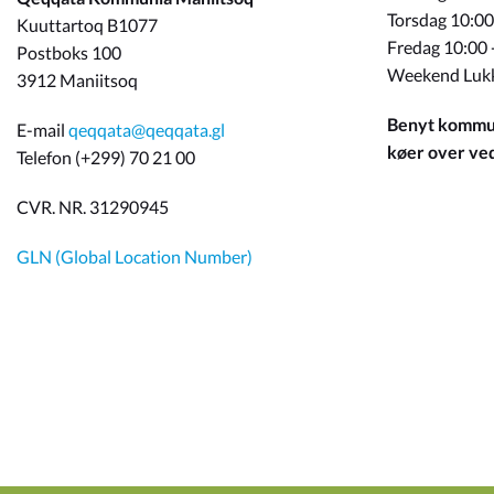
Torsdag 10:00
Kuuttartoq B1077
Fredag 10:00 
Postboks 100
Weekend Luk
3912 Maniitsoq
Benyt kommun
E-mail
qeqqata@qeqqata.gl
køer over ved 
Telefon (+299) 70 21 00
CVR. NR. 31290945
GLN (Global Location Number)