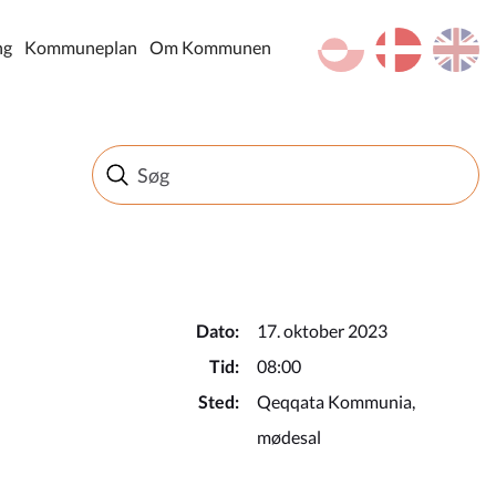
kl-GL
da
en
ng
Kommuneplan
Om Kommunen
Dato:
17. oktober 2023
Tid:
08:00
Sted:
Qeqqata Kommunia,
mødesal