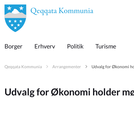
en
Borger
Borger
Erhverv
Politik
Turisme
Erhverv
Qeqqata Kommunia
Arrangementer
Udvalg for Økonomi h
Politik
Udvalg for Økonomi holder m
Turisme
Selvbetjening