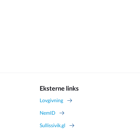
Eksterne links
Lovgivning
NemID
Sullissivik.gl