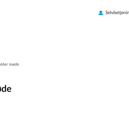
Selvbetjeni
older møde
øde