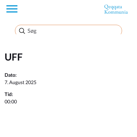
en
Borger
Erhverv
UFF
Politik
Dato:
7. August 2025
Turisme
Tid:
00:00
Kommuneplanen