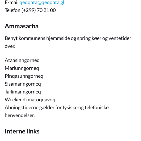
E-mail
qeqqata@qeqqata.gl
Telefon (+299) 70 21 00
Ammasarfia
Benyt kommunens hjemmside og spring køer og ventetider
over.
Ataasinngorneq
Marlunngorneq
Pinqasunngorneq
Sisamanngorneq
Tallimanngorneq
Weekendi matoqqavoq
Abningstiderne gælder for fysiske og telefoniske
henvendelser.
Interne links