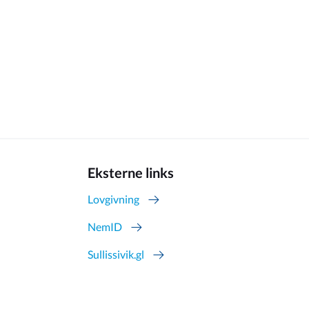
Eksterne links
Lovgivning
NemID
Sullissivik.gl