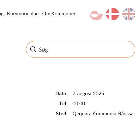
kl-GL
da
en
ng
Kommuneplan
Om Kommunen
Dato:
7. august 2025
Tid:
00:00
Sted:
Qeqqata Kommunia, Rådssal