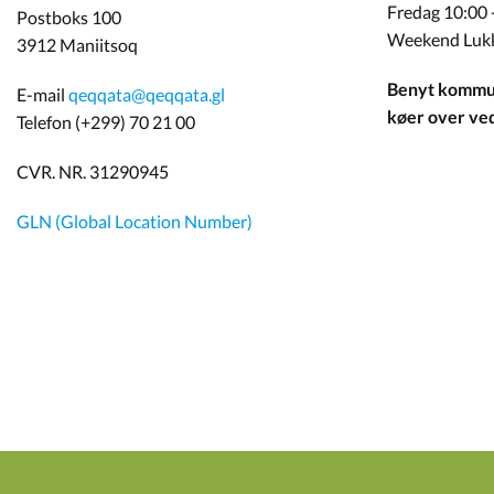
Fredag 10:00 
Postboks 100
Weekend Luk
3912 Maniitsoq
Benyt kommun
E-mail
qeqqata@qeqqata.gl
køer over ved 
Telefon (+299) 70 21 00
CVR. NR. 31290945
GLN (Global Location Number)