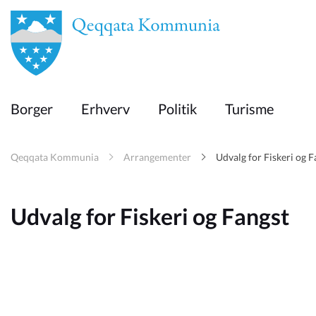
en
Borger
Borger
Erhverv
Politik
Turisme
Erhverv
Qeqqata Kommunia
Arrangementer
Udvalg for Fiskeri og F
Politik
Udvalg for Fiskeri og Fangst
Turisme
Selvbetjening