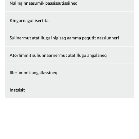
Nalinginnaasumik paasissutissiineq
Kingornagut isertitat
Sulinermut atatillugu inigisaq aamma pequtit nassiunneri
Atorfimmit suliunnaarnermut atatillugu angalaneq
Illerfimmik angallassineq
Inatsisit