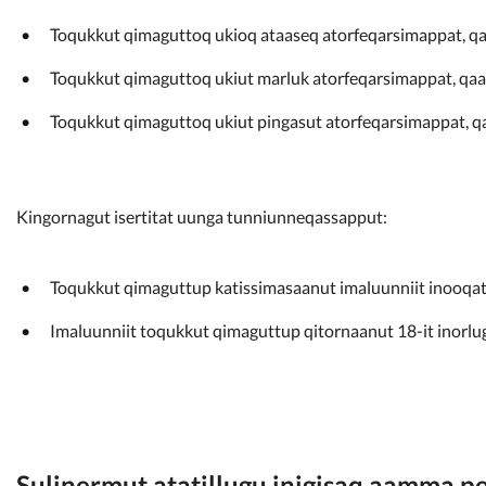
Toqukkut qimaguttoq ukioq ataaseq atorfeqarsimappat, qaa
Toqukkut qimaguttoq ukiut marluk atorfeqarsimappat, qaamm
Toqukkut qimaguttoq ukiut pingasut atorfeqarsimappat, qaa
Kingornagut isertitat uunga tunniunneqassapput:
Toqukkut qimaguttup katissimasaanut imaluunniit inooqat
Imaluunniit toqukkut qimaguttup qitornaanut 18-it inorlugit
Sulinermut atatillugu inigisaq aamma pe