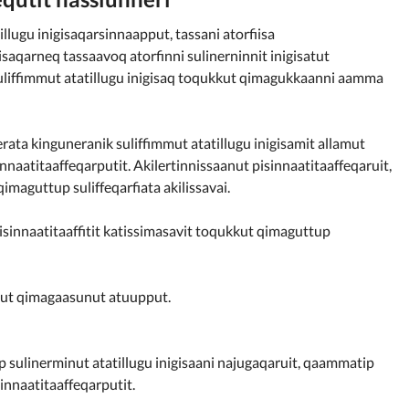
illugu inigisaqarsinnaapput, tassani atorfiisa
saqarneq tassaavoq atorfinni sulinerninnit inigisatut
suliffimmut atatillugu inigisaq toqukkut qimagukkaanni aamma
ata kinguneranik suliffimmut atatillugu inigisamit allamut
nnaatitaaffeqarputit. Akilertinnissaanut pisinnaatitaaffeqaruit,
imaguttup suliffeqarfiata akilissavai.
sinnaatitaaffitit katissimasavit toqukkut qimaguttup
unut qimagaasunut atuupput.
 sulinerminut atatillugu inigisaani najugaqaruit, qaammatip
innaatitaaffeqarputit.