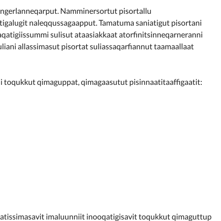
u ingerlanneqarput. Namminersortut pisortallu
qqutigalugit naleqqussagaapput. Tamatuma saniatigut pisortani
qatigiissummi sulisut ataasiakkaat atorfinitsinneqarneranni
ni allassimasut pisortat suliassaqarfiannut taamaallaat
ni toqukkut qimaguppat, qimagaasutut pisinnaatitaaffigaatit:
atissimasavit imaluunniit inooqatigisavit toqukkut qimaguttup