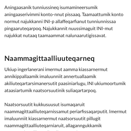
Aningaasanik tunniussineq isumamineersumik
aningaaserivimmi konto-nnut pissaaq. Taamaattumik konto
normut najukkanni INI-p allaffeqarfianut tunniunnissaa
pingaaruteqarpoq. Najukkannit nuussimaguit INI-mut
najukkat nutaaq taamaammat nalunaarutigissavat.
Naammagittaalliuuteqarneq
Ukiup ingerlanerani imermut aamma kiassarnermut
annikippallaamik imaluunniit annertuallaamik
akiliuteqartarsimanersutit paasiniarlugu, INI ukiumoortumik
ataasiartumik naatsorsuutinik suliaqartarpoq.
Naatsorsuutit kukkusuusut isumaqaruit
naammagittaalliuteqarnissamut periarfissaqarputit. Imermut
imaluunniit kiassarnermut naatsorsuutit pillugit
naammagittaalliuteqarniaruit, allaganngukkamik