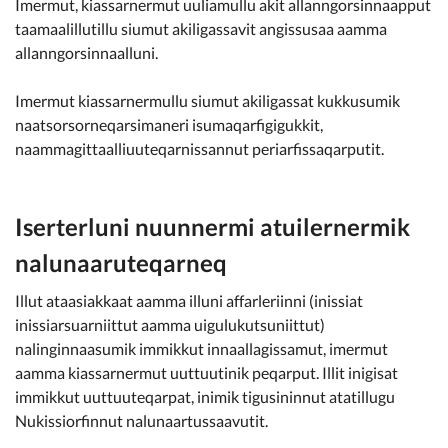
Imermut, kiassarnermut uuliamullu akit allanngorsinnaapput
taamaalillutillu siumut akiligassavit angissusaa aamma
allanngorsinnaalluni.
Imermut kiassarnermullu siumut akiligassat kukkusumik
naatsorsorneqarsimaneri isumaqarfigigukkit,
naammagittaalliuuteqarnissannut periarfissaqarputit.
Iserterluni nuunnermi atuilernermik
nalunaaruteqarneq
Illut ataasiakkaat aamma illuni affarleriinni (inissiat
inissiarsuarniittut aamma uigulukutsuniittut)
nalinginnaasumik immikkut innaallagissamut, imermut
aamma kiassarnermut uuttuutinik peqarput. Illit inigisat
immikkut uuttuuteqarpat, inimik tigusininnut atatillugu
Nukissiorfinnut nalunaartussaavutit.