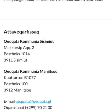
Attaveqarfissaq
Qeqqata Kommunia Sisimiut
Makkorsip Aqq. 2
Postboks 1014
3911 Sisimiut
Qeqqata Kommunia Maniitsoq
Kuuttartoq B1077
Postboks 100
3912 Maniitsoq
E-mail
qeqqata@qeqqata.gl
Oqarasuaat (+299) 70 21 00