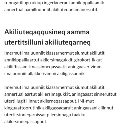
tunngatillugu ukiup ingerlanerani annikippallaamik
annertuallaamilluunniit akiliuteqarsimanersutit.
Akiliuteqaqqusineq aamma
utertitsilluni akiliuteqarneq
Imermut imaluunniit kiassarnermut siumut akiliutit
annikippalllaartut akilersimagukkit, girokort-ikkut
akiliiffissamik nassinneqassaatit aningaaserivimmi
imaluunniit allakkerivimmi akiligassannik.
Imermut imaluunniit kiassarnermut siumut akiliutit
annertuallaartut akilersimagukkit, aningaasat sinneruttut
utertillugit ilinnut akilerneqassapput. INI-mut
kinguaattoorutinik akiligassaqaruit aningaasanik ilinnut
utertitsinneqarnissat pilersinnagu taakku
akilersinneqassapput.