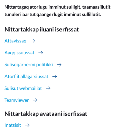
Nittartagaq atorlugu imminut sulligit, taamaasillutit
tunuleriiaartut qaangerlugit imminut sullillutit.
Nittartakkap iluani iserfissat
Attavissaq
Aaqqissuussat
Sulisoqarnermi politikki
Atorfiit allagarsiussat
Sulisut webmailiat
Teamviewer
Nittartakkap avataani iserfissat
Inatsisit