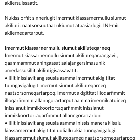
akilersuissaatit.
Nukissiorfiit sinnerlugit imermut kiassarnermullu siumut
akiliutit naatsorsuutaat ukiumut ataasiarlugit INI-mit
akilerneqartarput.
Imermut kiassarnermullu siumut akiliuteqarneq
Imermut kiassarnermullu siumut akiliuteqaraangavit,
qaammammut aningaasat aalajangersimasunik
amerlassusillit akiliutigisassavatit:
• Illit inissiavit angissusia aamma imermut akigititat
tunngavigalugit imermut siumut akiliuteqarneq
naatsorsorneqartarpoq. Imermut akigititat illoqarfimmit
illoqarfimmut allanngorartarput aamma imermik atuineq
inissianut immikkoortortaqarfimmit inissianut
immikkoortortaqarfimmut allanngorartarluni
• Illit inissiavit angissusia aamma inissisimanera kiisalu
kiassarnermut akigititat uuliallu akia tunngavigalugit
kiassarnermut siumut akiliuteqarneq naatsorsorneqartarpoq