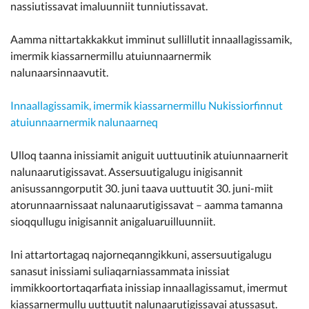
nassiutissavat imaluunniit tunniutissavat.
Aamma nittartakkakkut imminut sullillutit innaallagissamik,
imermik kiassarnermillu atuiunnaarnermik
nalunaarsinnaavutit.
Innaallagissamik, imermik kiassarnermillu Nukissiorfinnut
atuiunnaarnermik nalunaarneq
Ulloq taanna inissiamit aniguit uuttuutinik atuiunnaarnerit
nalunaarutigissavat. Assersuutigalugu inigisannit
anisussanngorputit 30. juni taava uuttuutit 30. juni-miit
atorunnaarnissaat nalunaarutigissavat – aamma tamanna
sioqqullugu inigisannit anigaluaruilluunniit.
Ini attartortagaq najorneqanngikkuni, assersuutigalugu
sanasut inissiami suliaqarniassammata inissiat
immikkoortortaqarfiata inissiap innaallagissamut, imermut
kiassarnermullu uuttuutit nalunaarutigissavai atussasut.