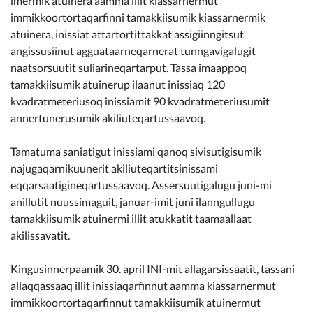
imermik atuinera aamma illit kiassarnermut
immikkoortortaqarfinni tamakkiisumik kiassarnermik
atuinera, inissiat attartortittakkat assigiinngitsut
angissusiinut agguataarneqarnerat tunngavigalugit
naatsorsuutit suliarineqartarput. Tassa imaappoq
tamakkiisumik atuinerup ilaanut inissiaq 120
kvadratmeteriusoq inissiamit 90 kvadratmeteriusumit
annertunerusumik akiliuteqartussaavoq.
Tamatuma saniatigut inissiami qanoq sivisutigisumik
najugaqarnikuunerit akiliuteqartitsinissami
eqqarsaatigineqartussaavoq. Assersuutigalugu juni-mi
anillutit nuussimaguit, januar-imit juni ilanngullugu
tamakkiisumik atuinermi illit atukkatit taamaallaat
akilissavatit.
Kingusinnerpaamik 30. april INI-mit allagarsissaatit, tassani
allaqqassaaq illit inissiaqarfinnut aamma kiassarnermut
immikkoortortaqarfinnut tamakkiisumik atuinermut