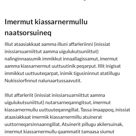
Imermut kiassarnermullu
naatsorsuineq
Illut ataasiakkaat aamma illuni affarleriinni (inissiat
inissiarsuarniittut aamma uigulukutsuniittut)
nalinginnaasumik immikkut innaallagissamut, imermut
aamma kiassarnermut uuttuutinik peqarput. Illit inigisat
immikkut uuttuuteqarpat, inimik tigusininnut atatillugu
Nukissiorfinnut nalunaartussaavutit.
Illut affarleriit (inissiat inissiarsuarniittut aamma
uigulukutsuniittut) nutarsarneqanngitsut, imermut
kiassarnermullu uuttuuteqanngillat. Tassa imaappoq, inissiat
ataasiakkaat imermik kiassarnermillu atuinerat
uuttorneqarsinnaanngillat. Atuinerit pillugu akilersuinak,
imermut kiassarnermullu qaammatit tamaasa siumut