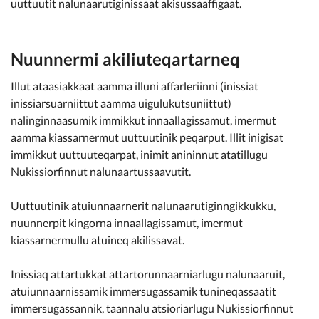
uuttuutit nalunaarutiginissaat akisussaaffigaat.
Nuunnermi akiliuteqartarneq
Illut ataasiakkaat aamma illuni affarleriinni (inissiat
inissiarsuarniittut aamma uigulukutsuniittut)
nalinginnaasumik immikkut innaallagissamut, imermut
aamma kiassarnermut uuttuutinik peqarput. Illit inigisat
immikkut uuttuuteqarpat, inimit anininnut atatillugu
Nukissiorfinnut nalunaartussaavutit.
Uuttuutinik atuiunnaarnerit nalunaarutiginngikkukku,
nuunnerpit kingorna innaallagissamut, imermut
kiassarnermullu atuineq akilissavat.
Inissiaq attartukkat attartorunnaarniarlugu nalunaaruit,
atuiunnaarnissamik immersugassamik tunineqassaatit
immersugassannik, taannalu atsioriarlugu Nukissiorfinnut