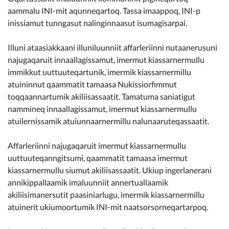
Kommunimi pilersaarut
aammalu INI-mit aqunneqartoq. Tassa imaappoq, INI-p
inissiamut tunngasut nalinginnaasut isumagisarpai.
Kommune pillugu
Illuni ataasiakkaani illuniluunniit affarleriinni nutaanerusuni
najugaqaruit innaallagissamut, imermut kiassarnermullu
immikkut uuttuuteqartunik, imermik kiassarnermillu
atuininnut qaammatit tamaasa Nukissiorfimmut
toqqaannartumik akiliisassaatit. Tamatuma saniatigut
nammineq innaallagissamut, imermut kiassarnermullu
atuilernissamik atuiunnaarnermillu nalunaaruteqassaatit.
Affarleriinni najugaqaruit imermut kiassarnermullu
uuttuuteqanngitsumi, qaammatit tamaasa imermut
kiassarnermullu siumut akiliisassaatit. Ukiup ingerlanerani
annikippallaamik imaluunniit annertuallaamik
akiliisimanersutit paasiniarlugu, imermik kiassarnermillu
atuinerit ukiumoortumik INI-mit naatsorsorneqartarpoq.