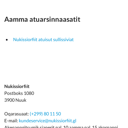
Aamma atuarsinnaasatit
Nukissiorfiit atuisut sullissiviat
Nukissiorfiit
Postboks 1080
3900 Nuuk
Oqarasuaat:
(+299) 80 11 50
E-mail:
kundeservice@nukissiorfiit.gl
Akeqanngitsumik sianerit nal. 10 aamma nal. 15 akornanni