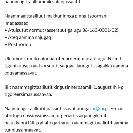
naammagittaalliummik suliaqassaatit.
Naammagittaalliuut makkuninnga pinngitsoornani
imaqassaaq:
• Atuisutut normut (assersuutigalugu 36-163-0001-02)
• Ateq aamma najugaq
• Postnormu
Ukiumoortumik nalunaaruteqarnermut atatillugu INI-mit
tigunikuusat naatsorsuutit saqqaa ilanngutissagakku aamma
eqqaamassavat.
Illit naammagittaalliutit kingusinnerpaamik 1. august INI-p
tigoreersimasussaavaa.
Naammagittaalliutit nassiutissavat uunga
ini@ini.gl
. E-mail
atorlugu nassiussinissamut periarfissaqanngikkuit,
najukkanni INI-p allaffeqarfianut naammagittaalliutit aamma
tunniussinnaavat.