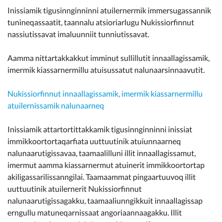
Inissiamik tigusinnginninni atuilernermik immersugassannik
tunineqassaatit, taannalu atsioriarlugu Nukissiorfinnut
nassiutissavat imaluunniit tunniutissavat.
Aamma nittartakkakkut imminut sullillutit innaallagissamik,
imermik kiassarnermillu atuisussatut nalunaarsinnaavutit.
Nukissiorfinnut innaallagissamik, imermik kiassarnermillu
atuilernissamik nalunaarneq
Inissiamik attartortittakkamik tigusinnginninni inissiat
immikkoortortaqarfiata uuttuutinik atuiunnaarneq
nalunaarutigissavaa, taamaalilluni illit innaallagissamut,
imermut aamma kiassarnermut atuinerit immikkoortortap
akiligassarilissanngilai. Taamaammat pingaartuuvoq illit
uuttuutinik atuilernerit Nukissiorfinnut
nalunaarutigissagakku, taamaaliunngikkuit innaallagissap
erngullu matuneqarnissaat angoriaannaagakku. Illit