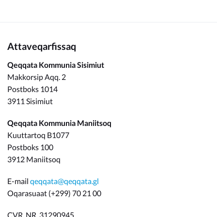
Attaveqarfissaq
Qeqqata Kommunia Sisimiut
Makkorsip Aqq. 2
Postboks 1014
3911 Sisimiut
Qeqqata Kommunia Maniitsoq
Kuuttartoq B1077
Postboks 100
3912 Maniitsoq
E-mail
qeqqata@qeqqata.gl
Oqarasuaat (+299) 70 21 00
CVR. NR. 31290945