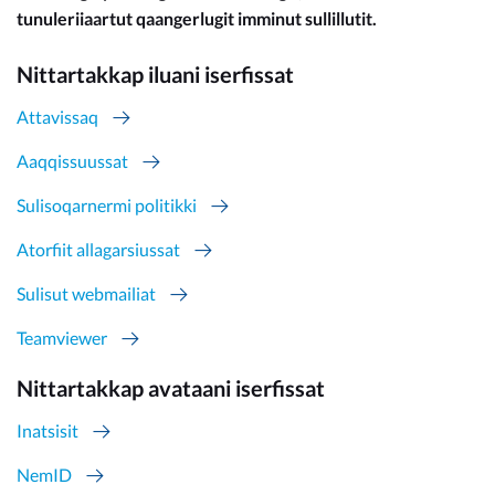
tunuleriiaartut qaangerlugit imminut sullillutit.
Nittartakkap iluani iserfissat
Attavissaq
Aaqqissuussat
Sulisoqarnermi politikki
Atorfiit allagarsiussat
Sulisut webmailiat
Teamviewer
Nittartakkap avataani iserfissat
Inatsisit
NemID