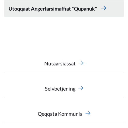
Kommunimi pilersaarut
Utoqqaat Angerlarsimaffiat "Qupanuk"
Kommune pillugu
Nutaarsiassat
Selvbetjening
Qeqqata Kommunia