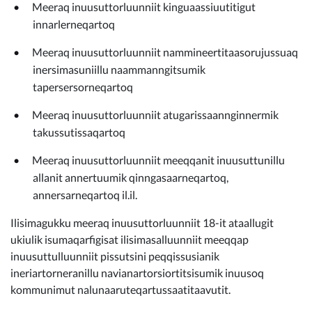
Kommunimi pilersaarut
Meeraq inuusuttorluunniit kinguaassiuutitigut
innarlerneqartoq
Kommune pillugu
Meeraq inuusuttorluunniit nammineertitaasorujussuaq
inersimasuniillu naammanngitsumik
tapersersorneqartoq
Meeraq inuusuttorluunniit atugarissaannginnermik
takussutissaqartoq
Meeraq inuusuttorluunniit meeqqanit inuusuttunillu
allanit annertuumik qinngasaarneqartoq,
annersarneqartoq il.il.
Ilisimagukku meeraq inuusuttorluunniit 18-it ataallugit
ukiulik isumaqarfigisat ilisimasalluunniit meeqqap
inuusuttulluunniit pissutsini peqqissusianik
ineriartorneranillu navianartorsiortitsisumik inuusoq
kommunimut nalunaaruteqartussaatitaavutit.