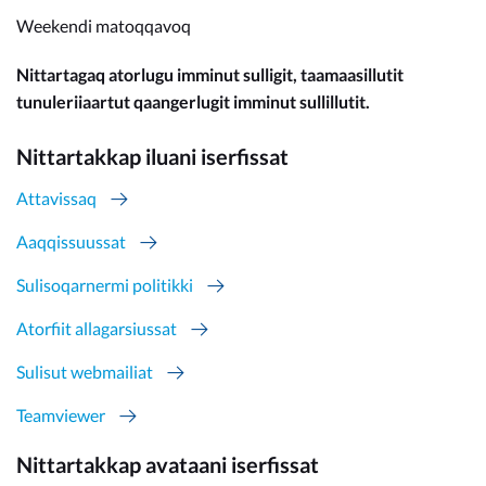
Weekendi matoqqavoq
Nittartagaq atorlugu imminut sulligit, taamaasillutit
tunuleriiaartut qaangerlugit imminut sullillutit.
Nittartakkap iluani iserfissat
Attavissaq
Aaqqissuussat
Sulisoqarnermi politikki
Atorfiit allagarsiussat
Sulisut webmailiat
Teamviewer
Nittartakkap avataani iserfissat