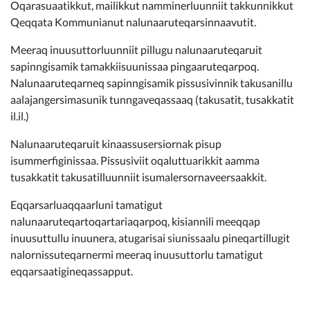
Oqarasuaatikkut, mailikkut namminerluunniit takkunnikkut
Qeqqata Kommunianut nalunaaruteqarsinnaavutit.
Meeraq inuusuttorluunniit pillugu nalunaaruteqaruit
sapinngisamik tamakkiisuunissaa pingaaruteqarpoq.
Nalunaaruteqarneq sapinngisamik pissusivinnik takusanillu
aalajangersimasunik tunngaveqassaaq (takusatit, tusakkatit
il.il.)
Nalunaaruteqaruit kinaassusersiornak pisup
isummerfiginissaa. Pissusiviit oqaluttuarikkit aamma
tusakkatit takusatilluunniit isumalersornaveersaakkit.
Eqqarsarluaqqaarluni tamatigut
nalunaaruteqartoqartariaqarpoq, kisiannili meeqqap
inuusuttullu inuunera, atugarisai siunissaalu pineqartillugit
nalornissuteqarnermi meeraq inuusuttorlu tamatigut
eqqarsaatigineqassapput.