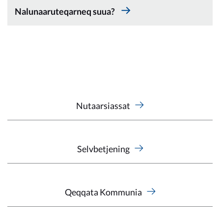
Nalunaaruteqarneq suua?
Nutaarsiassat
Selvbetjening
Qeqqata Kommunia