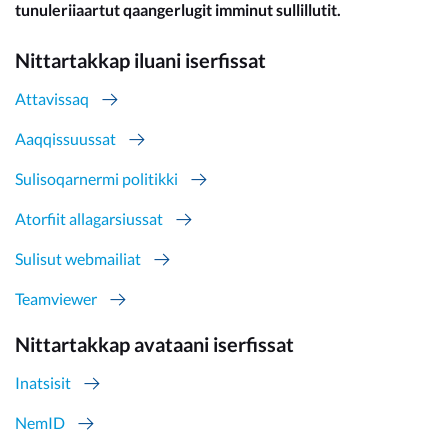
tunuleriiaartut qaangerlugit imminut sullillutit.
Nittartakkap iluani iserfissat
Attavissaq
Aaqqissuussat
Sulisoqarnermi politikki
Atorfiit allagarsiussat
Sulisut webmailiat
Teamviewer
Nittartakkap avataani iserfissat
Inatsisit
NemID