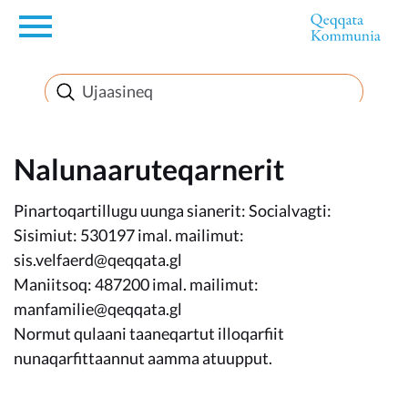
en
Innuttaasunut
Inuussutissarsiorneq
Nalunaaruteqarnerit
Pinartoqartillugu uunga sianerit: Socialvagti:
Politikki
Sisimiut: 530197 imal. mailimut:
sis.velfaerd@qeqqata.gl
Takornariat
Maniitsoq: 487200 imal. mailimut:
manfamilie@qeqqata.gl
Normut qulaani taaneqartut illoqarfiit
Imminut sullinneq
nunaqarfittaannut aamma atuupput.