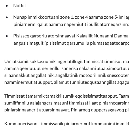
Nuffiit
Nunap immikkoortuani zone 1, zone 4 aamma zone 5-imi ap
piniarnermi qalut aamma naperniutit ipullit atorneqarsin
Pisisseq qarsorlu atorsinnaavat Kalaallit Nunaanni Danmar
angusisimaguit (pisissimut qarsumullu piumasaqaateqarpo
Umiatsiamit sukkasuumik ingerlatillugit timmissat timmisut m
aamma qeerlutuut nerlerillu isanerisa nalaanni ataatsimoortu
silaannakkut angallatinik, angallatinik motoorilinnik snescoote
namminermut atuupput, allamut tunniuteqqusaanngillat aqagu
Timmissat tamarmik tamakkiisumik eqqissisimatitaapput. Taamaat
sumiiffinnilu aalajangersimasuni timmissat ilaat piniarneqarsi
piniarsinnaanerit atuarsinnaavat. Piniarneq quppersagaavoq pi
Kommunerisanni timmissanik piniarnermut kommunimi immikku