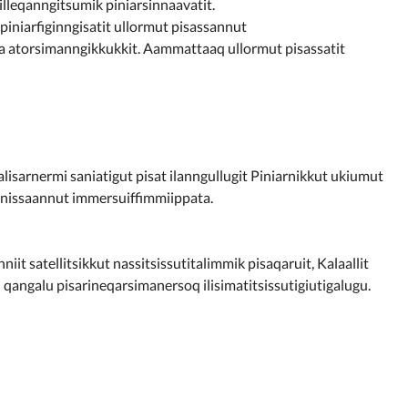
illeqanngitsumik piniarsinnaavatit.
 piniarfiginngisatit ullormut pisassannut
asa atorsimanngikkukkit. Aammattaaq ullormut pisassatit
lisarnermi saniatigut pisat ilanngullugit Piniarnikkut ukiumut
ginissaannut immersuiffimmiippata.
t satellitsikkut nassitsissutitalimmik pisaqaruit, Kalaallit
qangalu pisarineqarsimanersoq ilisimatitsissutigiutigalugu.