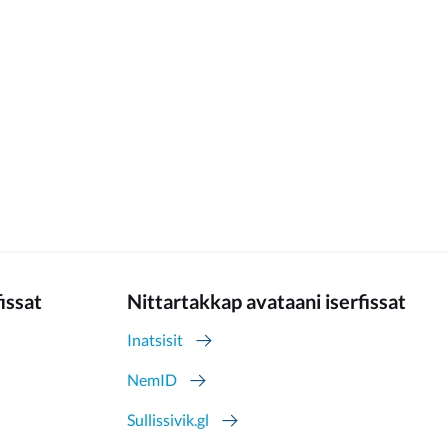
fissat
Nittartakkap avataani iserfissat
Inatsisit
NemID
Sullissivik.gl