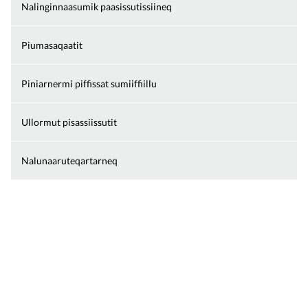
Nalinginnaasumik paasissutissiineq
Piumasaqaatit
Piniarnermi piffissat sumiiffiillu
Ullormut pisassiissutit
Nalunaaruteqartarneq