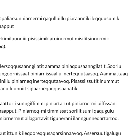
paliarsunniarnermi qaqulluillu piaraannik ileqquusumik
naapput
kimiluunniit pisissimik atuinermut misilitsinnermik
q).
alersoqqusaanngilatit aamma piniaqqusaanngilatit. Soorlu
t ungoornissaat piniarnissaallu inerteqqutaasoq. Aammattaaq
rinillu piniarneq inerteqqutaavoq. Pisassiissutit inummut
anulluunniit sipaarneqaqqusaanatik.
torli sunngiffimmi piniartartut piniarnermi piffissani
nnaapput. Piniarneq-mi timmissat sorliit sumi qaqugulu
niarnermut allagartavit tigunerani ilanngunneqartartoq.
t ittunik ileqqoreqqusaqarsinnaavoq. Assersuutigalugu