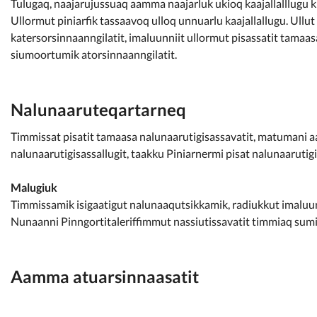
Tulugaq, naajarujussuaq aamma naajarluk ukioq kaajallalllugu k
Ullormut piniarfik tassaavoq ulloq unnuarlu kaajallallugu. Ullut
katersorsinnaanngilatit, imaluunniit ullormut pisassatit tama
siumoortumik atorsinnaanngilatit.
Nalunaaruteqartarneq
Timmissat pisatit tamaasa nalunaarutigisassavatit, matumani aa
nalunaarutigisassallugit, taakku Piniarnermi pisat nalunaaruti
Malugiuk
Timmissamik isigaatigut nalunaaqutsikkamik, radiukkut imaluunnii
Nunaanni Pinngortitaleriffimmut nassiutissavatit timmiaq sumi 
Aamma atuarsinnaasatit