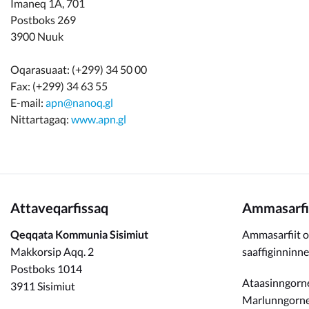
Imaneq 1A, 701
Postboks 269
3900 Nuuk
Oqarasuaat: (+299) 34 50 00
Fax: (+299) 34 63 55
E-mail:
apn@nanoq.gl
Nittartagaq:
www.apn.gl
Attaveqarfissaq
Ammasarfi
Qeqqata Kommunia Sisimiut
Ammasarfiit o
Makkorsip Aqq. 2
saaffiginninn
Postboks 1014
Ataasinngorne
3911 Sisimiut
Marlunngorneq