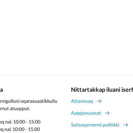
a
Nittartakkap iluani iser
rnigulluni oqarasuaatikkullu
Attavissaq
ernut atuupput.
Aaqqissuussat
q nal. 10:00 - 15:00
Sulisoqarnermi politikki
 nal. 10:00 - 15:00