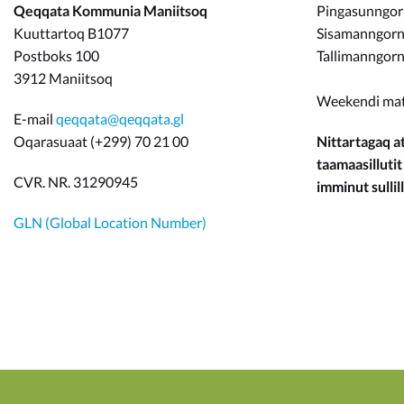
Qeqqata Kommunia Maniitsoq
Pingasunngo
Kuuttartoq B1077
Sisamanngorne
Postboks 100
Tallimanngorn
3912 Maniitsoq
Weekendi ma
E-mail
qeqqata@qeqqata.gl
Oqarasuaat (+299) 70 21 00
Nittartagaq at
taamaasillutit
CVR. NR. 31290945
imminut sullill
GLN (Global Location Number)