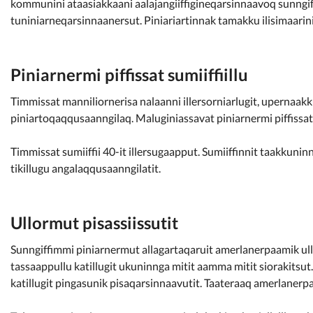
kommunini ataasiakkaani aalajangiiffigineqarsinnaavoq sunngiff
tuniniarneqarsinnaanersut. Piniariartinnak tamakku ilisimaarin
Piniarnermi piffissat sumiiffiillu
Timmissat manniliornerisa nalaanni illersorniarlugit, upernaak
piniartoqaqqusaanngilaq. Maluginiassavat piniarnermi piffissa
Timmissat sumiiffii 40-it illersugaapput. Sumiiffinnit taakkuninn
tikillugu angalaqqusaanngilatit.
Ullormut pisassiissutit
Sunngiffimmi piniarnermut allagartaqaruit amerlanerpaamik ullo
tassaappullu katillugit ukuninnga mitit aamma mitit siorakitsu
katillugit pingasunik pisaqarsinnaavutit. Taateraaq amerlanerpa