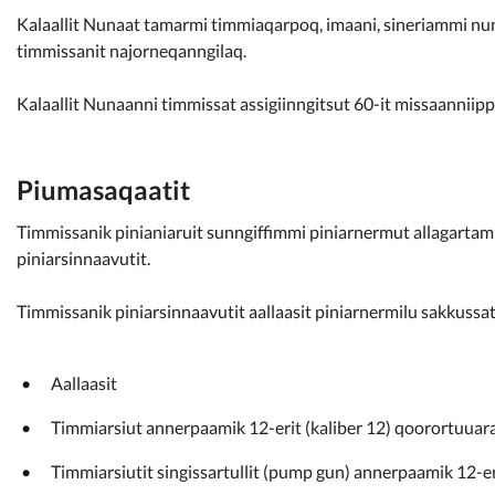
Kommunimi pilersaarut
Kalaallit Nunaat tamarmi timmiaqarpoq, imaani, sineriammi nun
timmissanit najorneqanngilaq.
Kommune pillugu
Kalaallit Nunaanni timmissat assigiinngitsut 60-it missaanniipp
Piumasaqaatit
Timmissanik pinianiaruit sunngiffimmi piniarnermut allagartam
piniarsinnaavutit.
Timmissanik piniarsinnaavutit aallaasit piniarnermilu sakkussa
Aallaasit
Timmiarsiut annerpaamik 12-erit (kaliber 12) qoorortuuar
Timmiarsiutit singissartullit (pump gun) annerpaamik 12-e