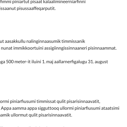
immi piniartut pisaat kalaalimineerniarfinni
issaanut pisussaaffeqarputit.
kut aasakkullu nalinginnaasumik timmissanik
t nunat immikkoortuini assigiinngissinnaaneri pisinnaammat.
ga 500 meter-it iluini 1. maj aallarnerfigalugu 31. august
rmi piniarfiusumi timmissat qulit pisarisinnaavatit,
t. Appa aamma appa sigguttooq ullormi piniarfiusumi ataatsimi
amik ullormut qulit pisarisinnaavatit.