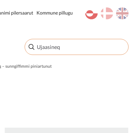
kl-GL
da
en
imi pilersaarut
Kommune pillugu
 – sunngiffimmi piniartunut