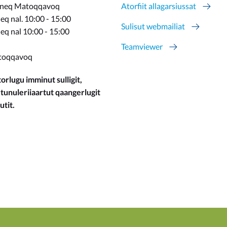
rneq Matoqqavoq
Atorfiit allagarsiussat
q nal. 10:00 - 15:00
Sulisut webmailiat
eq nal 10:00 - 15:00
Teamviewer
toqqavoq
orlugu imminut sulligit,
 tunuleriiaartut qaangerlugit
utit.