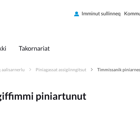
Imminut sullinneq
Kommun
kki
Takornariat
 aalisarnerlu
Piniagassat assigiinngitsut
Timmissanik piniarneq
iffimmi piniartunut