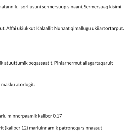
atannilu isorliusuni sermersuup sinaani. Sermersuaq kisimi
ut. Affai ukiukkut Kalaallit Nunaat qimallugu ukiiartortarput.
ik atuuttumik peqassaatit. Piniarnermut allagartaqaruit
t makku atorlugit:
arlu minnerpaamik kaliber 0.17
rit (kaliber 12) marluinnarnik patroneqarsinnaasut