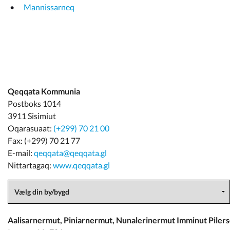
Mannissarneq
Qeqqata Kommunia
Postboks 1014
3911 Sisimiut
Oqarasuaat:
(+299) 70 21 00
Fax: (+299) 70 21 77
E-mail:
qeqqata@qeqqata.gl
Nittartagaq:
www.qeqqata.gl
Aalisarnermut, Piniarnermut, Nunalerinermut Imminut Piler