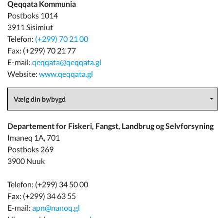
Qeqqata Kommunia
Postboks 1014
3911 Sisimiut
Telefon:
(+299) 70 21 00
Fax: (+299) 70 21 77
E-mail:
qeqqata@qeqqata.gl
Website:
www.qeqqata.gl
Departement for Fiskeri, Fangst, Landbrug og Selvforsyning
Imaneq 1A, 701
Postboks 269
3900 Nuuk
Telefon: (+299) 34 50 00
Fax: (+299) 34 63 55
E-mail:
apn@nanoq.gl