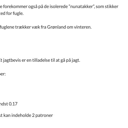
g de forekommer også på de isolerede ”nunatakker”, som stikker
ed for fugle.
efuglene trækker væk fra Grønland om vinteren.
 jagtbevis er en tilladelse til at gå på jagt.
er:
ndst 0.17
t kan indeholde 2 patroner