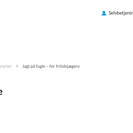
Selvbetjeni
starter
Jagt på fugle – for fritidsjægere
e