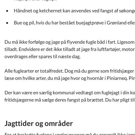
Håndnet og ketchernet kan anvendes ved fangst af søkonger,
Bue og pil, hvis du har bestået buejagtprøve i Grønland elle
Du må ikke forfølge og jage på flyvende fugle båd i fart. Liges
tilladt. Endvidere er det ikke tilladt at jage fra luftfartøjer, 
overdrages eller spares til næste dag.
Alle fuglearter er totalfredet. Dog må du gerne som fritidsjæger
læse om hvilke arter, du må jage hvor og hvornår i Piniarneq. Pi
Der kan være en særlig kommunal vedtægt om fuglejagt i din 
fritidsjægerne må sælge deres fangst på brættet. Du har pligt til 
Jagttider og områder
For at beskytte fuglene i ynglesæsonen må du generelt ikke ja