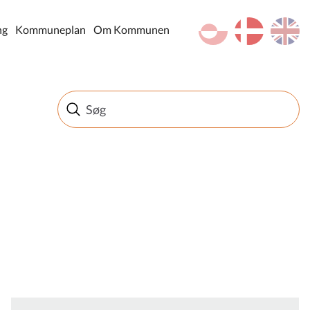
kl-GL
da
en
ng
Kommuneplan
Om Kommunen