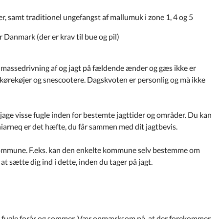
 samt traditionel ungefangst af mallumuk i zone 1, 4 og 5
r Danmark (der er krav til bue og pil)
om massedrivning af og jagt på fældende ænder og gæs ikke er
motorkørekøjer og snescootere. Dagskvoten er personlig og må ikke
 jage visse fugle inden for bestemte jagttider og områder. Du kan
niarneq er det hæfte, du får sammen med dit jagtbevis.
kommune. F.eks. kan den enkelte kommune selv bestemme om
at sætte dig ind i dette, inden du tager på jagt.
ge fugle forår og sommer. Vær opmærksom på, at der forekommer