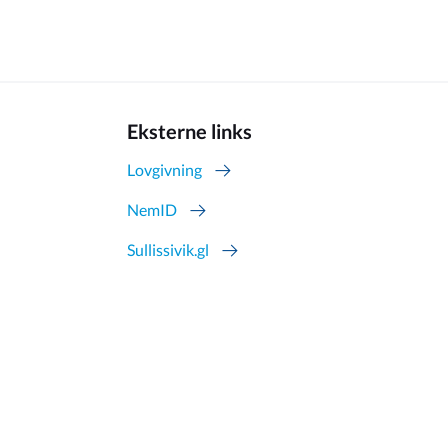
Eksterne links
Lovgivning
NemID
Sullissivik.gl