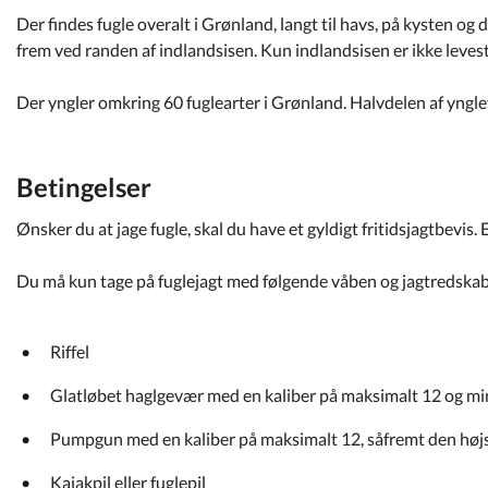
Kommuneplan
Der findes fugle overalt i Grønland, langt til havs, på kysten o
frem ved randen af indlandsisen. Kun indlandsisen er ikke levest
Om Kommunen
Der yngler omkring 60 fuglearter i Grønland. Halvdelen af yngl
Betingelser
Ønsker du at jage fugle, skal du have et gyldigt fritidsjagtbevis. Et
Du må kun tage på fuglejagt med følgende våben og jagtredskab
Riffel
Glatløbet haglgevær med en kaliber på maksimalt 12 og mi
Pumpgun med en kaliber på maksimalt 12, såfremt den højs
Kajakpil eller fuglepil