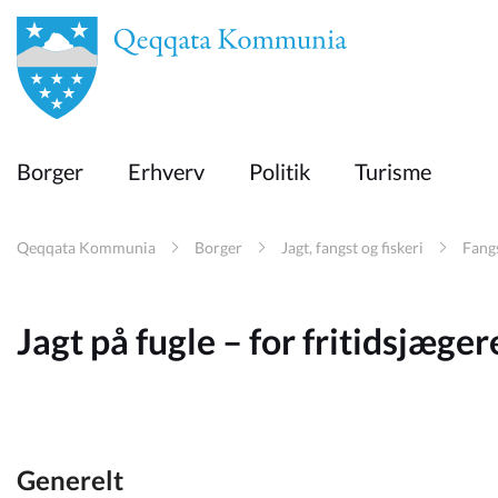
en
Borger
Borger
Erhverv
Politik
Turisme
Erhverv
Qeqqata Kommunia
Borger
Jagt, fangst og fiskeri
Fang
Politik
Jagt på fugle – for fritidsjæger
Turisme
Selvbetjening
Generelt