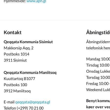
Hjemmeside:
www.apn.gl
Kontakt
Åbningstid
Qeqqata Kommunia Sisimiut
Åbningstidern
Makkorsip Aqq. 2
telefonisk hen
Postboks 1014
Mandag 10:00
3911 Sisimiut
Tirsdag 10:00
Onsdag Lukke
Qeqqata Kommunia Maniitsoq
Torsdag 10:00
Kuuttartoq B1077
Fredag 10:00 
Postboks 100
Weekend Luk
3912 Maniitsoq
Benyt kommun
E-mail
qeqqata@qeqqata.gl
køer over ved 
Telefon (+299) 70 21 00