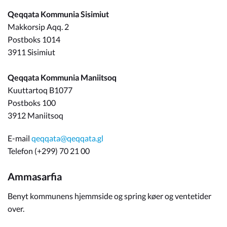
Qeqqata Kommunia Sisimiut
Om_kommunen
Makkorsip Aqq. 2
Postboks 1014
3911 Sisimiut
Qeqqata Kommunia Maniitsoq
Kuuttartoq B1077
Postboks 100
3912 Maniitsoq
E-mail
qeqqata@qeqqata.gl
Telefon (+299) 70 21 00
Ammasarfia
Benyt kommunens hjemmside og spring køer og ventetider
over.