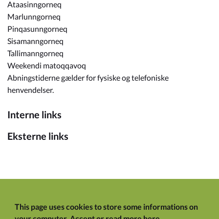
Ataasinngorneq
Marlunngorneq
Pinqasunngorneq
Sisamanngorneq
Tallimanngorneq
Weekendi matoqqavoq
Abningstiderne gælder for fysiske og telefoniske
henvendelser.
Interne links
Eksterne links
This page uses cookies to store some informations on
your computer.
Accept
or
read more here
.