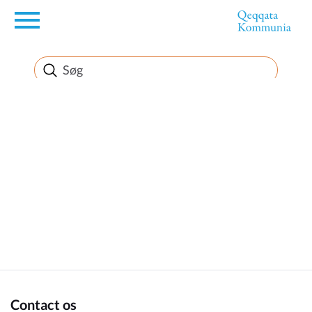
en
Borger
Erhverv
Politik
Turisme
Kommuneplanen
Contact os