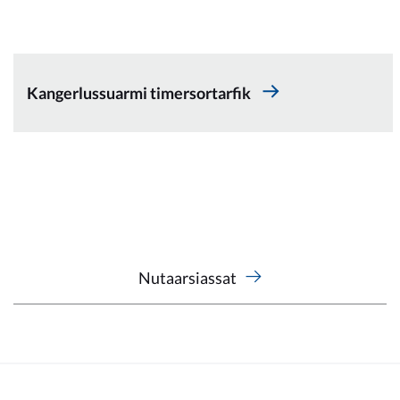
Kommunimi pilersaarut
Kommune pillugu
Kangerlussuarmi timersortarfik
Nutaarsiassat