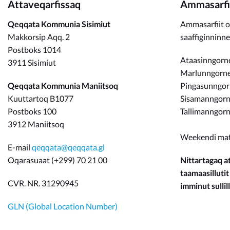
Attaveqarfissaq
Ammasarfi
Qeqqata Kommunia Sisimiut
Ammasarfiit o
Makkorsip Aqq. 2
saaffiginninn
Postboks 1014
Ataasinngorne
3911 Sisimiut
Marlunngorneq
Qeqqata Kommunia Maniitsoq
Pingasunngo
Kuuttartoq B1077
Sisamanngorne
Postboks 100
Tallimanngorn
3912 Maniitsoq
Weekendi ma
E-mail
qeqqata@qeqqata.gl
Oqarasuaat (+299) 70 21 00
Nittartagaq at
taamaasillutit
CVR. NR. 31290945
imminut sullill
GLN (Global Location Number)