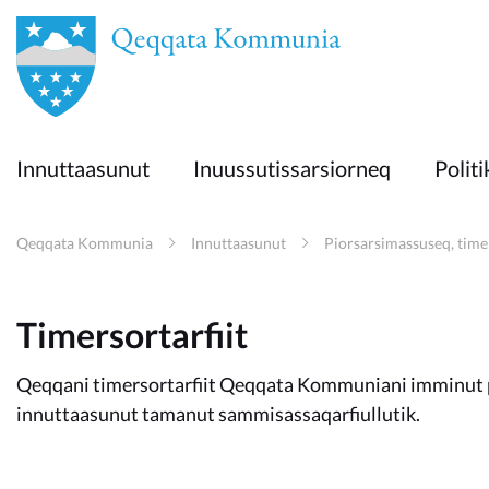
en
Innuttaasunut
Innuttaasunut
Inuussutissarsiorneq
Politi
Inuussutissarsiorneq
Qeqqata Kommunia
Innuttaasunut
Piorsarsimassuseq, time
Politikki
Timersortarfiit
Takornariat
Qeqqani timersortarfiit Qeqqata Kommuniani imminut pi
innuttaasunut tamanut sammisassaqarfiullutik.
Imminut sullinneq