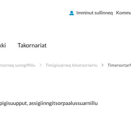
Imminut sullinneq
Kommun
kki
Takornariat
rsorneq sunngiffillu
Timigissarneq timersornerlu
Timersortarfi
gisuupput, assigiinngitsorpaalussuarnillu