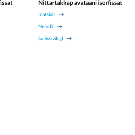
fissat
Nittartakkap avataani iserfissat
Inatsisit
NemID
Sullissivik.gl