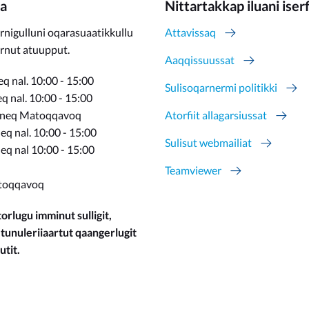
a
Nittartakkap iluani iser
rnigulluni oqarasuaatikkullu
Attavissaq
ernut atuupput.
Aaqqissuussat
q nal. 10:00 - 15:00
Sulisoqarnermi politikki
 nal. 10:00 - 15:00
rneq Matoqqavoq
Atorfiit allagarsiussat
q nal. 10:00 - 15:00
Sulisut webmailiat
eq nal 10:00 - 15:00
Teamviewer
toqqavoq
orlugu imminut sulligit,
 tunuleriiaartut qaangerlugit
utit.