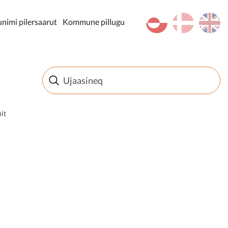
kl-GL
da
en
imi pilersaarut
Kommune pillugu
it