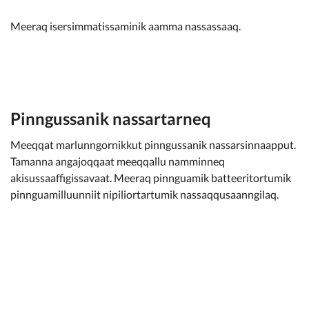
Meeraq isersimmatissaminik aamma nassassaaq.
Pinngussanik nassartarneq
Meeqqat marlunngornikkut pinngussanik nassarsinnaapput.
Tamanna angajoqqaat meeqqallu namminneq
akisussaaffigissavaat. Meeraq pinnguamik batteeritortumik
pinnguamilluunniit nipiliortartumik nassaqqusaanngilaq.