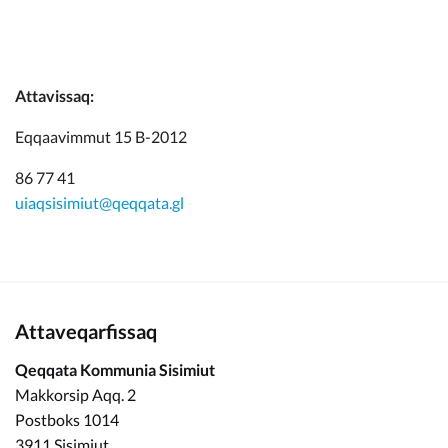
Attavissaq:
Eqqaavimmut 15 B-2012
86 77 41
uiaqsisimiut@qeqqata.gl
Attaveqarfissaq
Qeqqata Kommunia Sisimiut
Makkorsip Aqq. 2
Postboks 1014
3911 Sisimiut