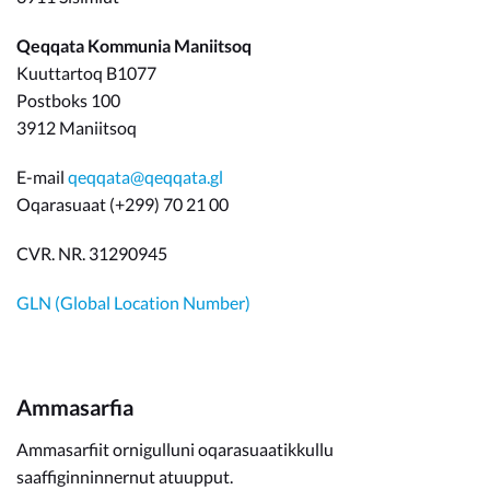
Qeqqata Kommunia Maniitsoq
Kuuttartoq B1077
Postboks 100
3912 Maniitsoq
E-mail
qeqqata@qeqqata.gl
Oqarasuaat (+299) 70 21 00
CVR. NR. 31290945
GLN (Global Location Number)
Ammasarfia
Ammasarfiit ornigulluni oqarasuaatikkullu
saaffiginninnernut atuupput.