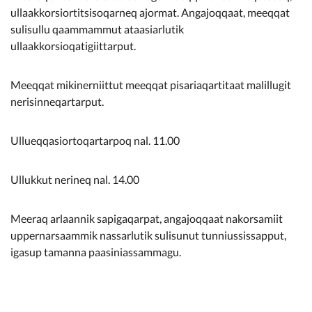
ullaakkorsiortitsisoqarneq ajormat. Angajoqqaat, meeqqat
sulisullu qaammammut ataasiarlutik
ullaakkorsioqatigiittarput.
Meeqqat mikinerniittut meeqqat pisariaqartitaat malillugit
nerisinneqartarput.
Ullueqqasiortoqartarpoq nal. 11.00
Ullukkut nerineq nal. 14.00
Meeraq arlaannik sapigaqarpat, angajoqqaat nakorsamiit
uppernarsaammik nassarlutik sulisunut tunniussissapput,
igasup tamanna paasiniassammagu.