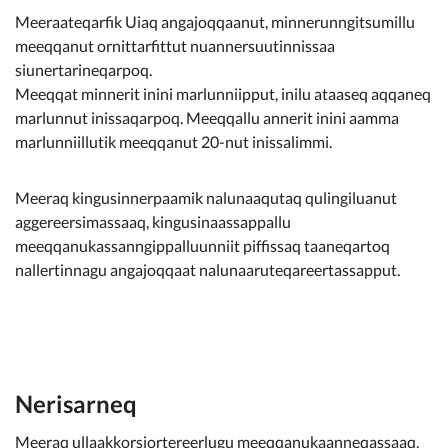
Kommunimi pilersaarut
Meeraateqarfik Uiaq angajoqqaanut, minnerunngitsumillu
meeqqanut ornittarfittut nuannersuutinnissaa
Kommune pillugu
siunertarineqarpoq.
Meeqqat minnerit inini marlunniipput, inilu ataaseq aqqaneq
marlunnut inissaqarpoq. Meeqqallu annerit inini aamma
marlunniillutik meeqqanut 20-nut inissalimmi.
Meeraq kingusinnerpaamik nalunaaqutaq qulingiluanut
aggereersimassaaq, kingusinaassappallu
meeqqanukassanngippalluunniit piffissaq taaneqartoq
nallertinnagu angajoqqaat nalunaaruteqareertassapput.
Nerisarneq
Meeraq ullaakkorsiortereerlugu meeqqanukaanneqassaaq,