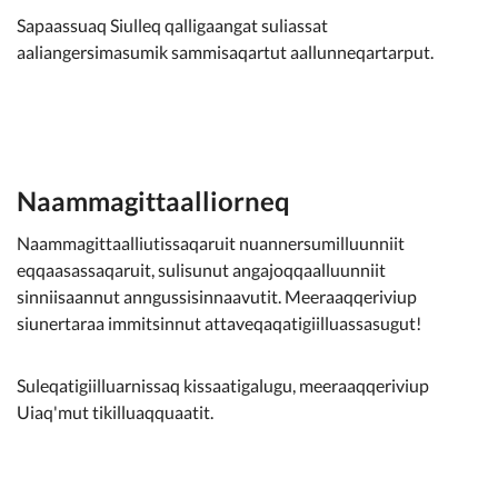
Sapaassuaq Siulleq qalligaangat suliassat
aaliangersimasumik sammisaqartut aallunneqartarput.
Naammagittaalliorneq
Naammagittaalliutissaqaruit nuannersumilluunniit
eqqaasassaqaruit, sulisunut angajoqqaalluunniit
sinniisaannut anngussisinnaavutit. Meeraaqqeriviup
siunertaraa immitsinnut attaveqaqatigiilluassasugut!
Suleqatigiilluarnissaq kissaatigalugu, meeraaqqeriviup
Uiaq'mut tikilluaqquaatit.