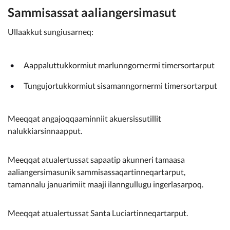
Sammisassat aaliangersimasut
Ullaakkut sungiusarneq:
Aappaluttukkormiut marlunngornermi timersortarput
Tungujortukkormiut sisamanngornermi timersortarput
Meeqqat angajoqqaaminniit akuersissutillit
nalukkiarsinnaapput.
Meeqqat atualertussat sapaatip akunneri tamaasa
aaliangersimasunik sammisassaqartinneqartarput,
tamannalu januarimiit maaji ilanngullugu ingerlasarpoq.
Meeqqat atualertussat Santa Luciartinneqartarput.