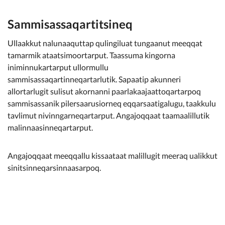
Sammisassaqartitsineq
Ullaakkut nalunaaquttap qulingiluat tungaanut meeqqat
tamarmik ataatsimoortarput. Taassuma kingorna
iniminnukartarput ullormullu
sammisassaqartinneqartarlutik. Sapaatip akunneri
allortarlugit sulisut akornanni paarlakaajaattoqartarpoq
sammisassanik pilersaarusiorneq eqqarsaatigalugu, taakkulu
tavlimut nivinngarneqartarput. Angajoqqaat taamaalillutik
malinnaasinneqartarput.
Angajoqqaat meeqqallu kissaataat malillugit meeraq ualikkut
sinitsinneqarsinnaasarpoq.