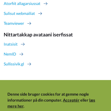
Atorfiit allagarsiussat
Sulisut webmailiat
Teamviewer
Nittartakkap avataani iserfissat
Inatsisit
NemID
Sullissivik.gl
Denne side bruger cookies for at gemme nogle
informationer på din computer.
Acceptér
eller
læs
mere her
.