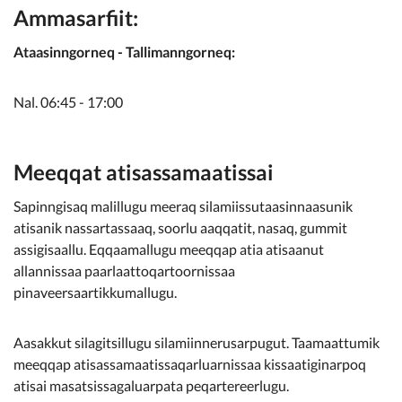
Ammasarfiit:
Ataasinngorneq - Tallimanngorneq:
Nal. 06:45 - 17:00
Meeqqat atisassamaatissai
Sapinngisaq malillugu meeraq silamiissutaasinnaasunik
atisanik nassartassaaq, soorlu aaqqatit, nasaq, gummit
assigisaallu. Eqqaamallugu meeqqap atia atisaanut
allannissaa paarlaattoqartoornissaa
pinaveersaartikkumallugu.
Aasakkut silagitsillugu silamiinnerusarpugut. Taamaattumik
meeqqap atisassamaatissaqarluarnissaa kissaatiginarpoq
atisai masatsissagaluarpata peqartereerlugu.