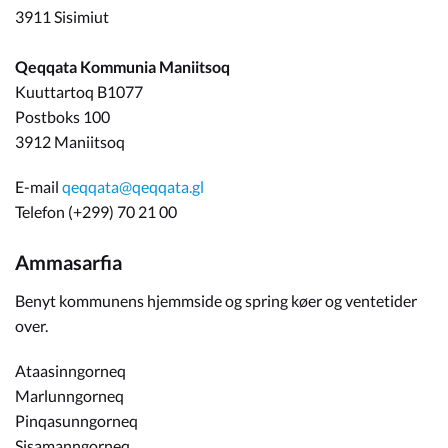
3911 Sisimiut
Qeqqata Kommunia Maniitsoq
Kuuttartoq B1077
Postboks 100
3912 Maniitsoq
E-mail
qeqqata@qeqqata.gl
Telefon (+299) 70 21 00
Ammasarfia
Benyt kommunens hjemmside og spring køer og ventetider
over.
Ataasinngorneq
Marlunngorneq
Pinqasunngorneq
Sisamanngorneq