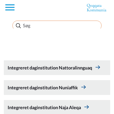
en
Borger
Erhverv
Politik
Integreret daginstitution Nattoralinnguaq
Turisme
Integreret daginstitution Nuniaffik
Integreret daginstitution Naja Aleqa
Kommuneplanen