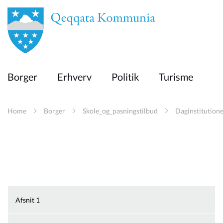
en
Borger
Borger
Erhverv
Politik
Turisme
Erhverv
Home
Borger
Skole_og_pasningstilbud
Daginstitution
Politik
Turisme
Afsnit 1
Kommuneplanen