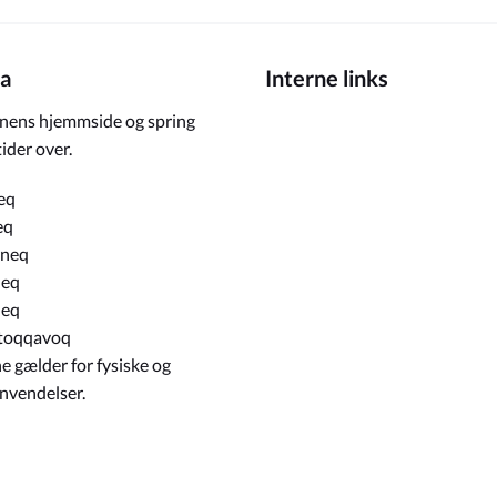
a
Interne links
ens hjemmside og spring
ider over.
eq
eq
rneq
neq
neq
toqqavoq
e gælder for fysiske og
envendelser.