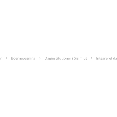
er
Boernepasning
Daginstitutioner i Sisimiut
Integreret da