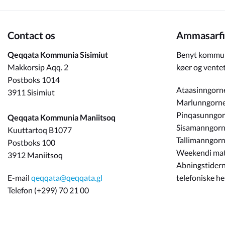
Contact os
Ammasarfi
Qeqqata Kommunia Sisimiut
Benyt kommun
Makkorsip Aqq. 2
køer og ventet
Postboks 1014
Ataasinngorn
3911 Sisimiut
Marlunngorn
Pinqasunngo
Qeqqata Kommunia Maniitsoq
Sisamanngor
Kuuttartoq B1077
Tallimanngor
Postboks 100
Weekendi ma
3912 Maniitsoq
Abningstidern
E-mail
qeqqata@qeqqata.gl
telefoniske h
Telefon (+299) 70 21 00