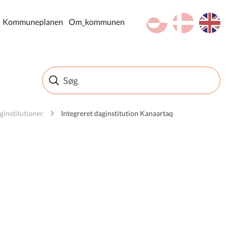
kl-GL
da
en
Kommuneplanen
Om_kommunen
ginstitutioner
Integreret daginstitution Kanaartaq