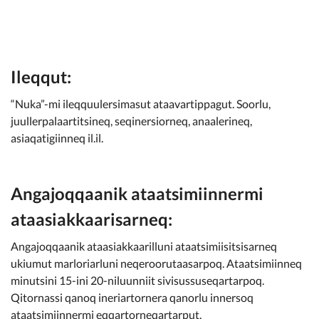
Ileqqut:
“Nuka”-mi ileqquulersimasut ataavartippagut. Soorlu,
juullerpalaartitsineq, seqinersiorneq, anaalerineq,
asiaqatigiinneq il.il.
Angajoqqaanik ataatsimiinnermi
ataasiakkaarisarneq:
Angajoqqaanik ataasiakkaarilluni ataatsimiisitsisarneq
ukiumut marloriarluni neqeroorutaasarpoq. Ataatsimiinneq
minutsini 15-ini 20-niluunniit sivisussuseqartarpoq.
Qitornassi qanoq ineriartornera qanorlu innersoq
ataatsimiinnermi eqqartorneqartarput.