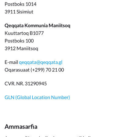
Postboks 1014
3911 Sisimiut
Qeqqata Kommunia Maniitsoq
Kuuttartoq B1077
Postboks 100
3912 Maniitsoq
E-mail
qeqqata@qeqqata.gl
Oqarasuaat (+299) 70 21 00
CVR. NR. 31290945
GLN (Global Location Number)
Ammasarfia