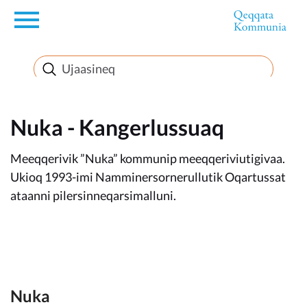
en
Innuttaasunut
Inuussutissarsiorneq
Nuka - Kangerlussuaq
Meeqqerivik ”Nuka” kommunip meeqqeriviutigivaa.
Politikki
Ukioq 1993-imi Namminersornerullutik Oqartussat
ataanni pilersinneqarsimalluni.
Takornariat
Imminut sullinneq
Nuka