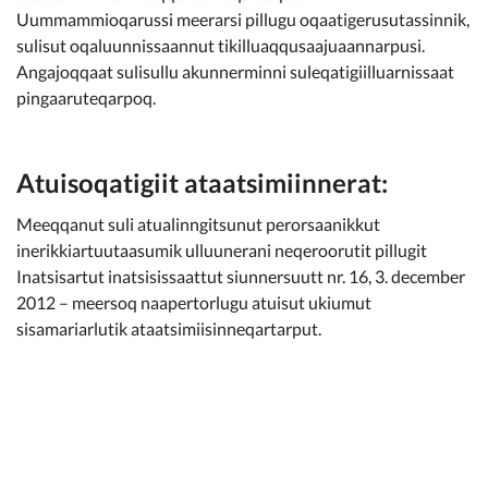
Uummammioqarussi meerarsi pillugu oqaatigerusutassinnik,
sulisut oqaluunnissaannut tikilluaqqusaajuaannarpusi.
Angajoqqaat sulisullu akunnerminni suleqatigiilluarnissaat
pingaaruteqarpoq.
Atuisoqatigiit ataatsimiinnerat:
Meeqqanut suli atualinngitsunut perorsaanikkut
inerikkiartuutaasumik ulluunerani neqeroorutit pillugit
Inatsisartut inatsisissaattut siunnersuutt nr. 16, 3. december
2012 – meersoq naapertorlugu atuisut ukiumut
sisamariarlutik ataatsimiisinneqartarput.