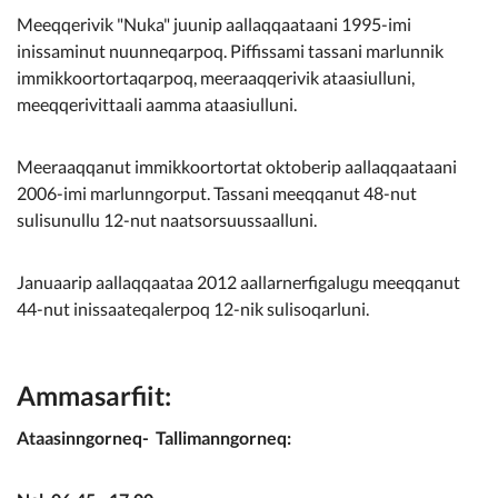
Kommunimi pilersaarut
Meeqqerivik "Nuka" juunip aallaqqaataani 1995-imi
inissaminut nuunneqarpoq. Piffissami tassani marlunnik
Kommune pillugu
immikkoortortaqarpoq, meeraaqqerivik ataasiulluni,
meeqqerivittaali aamma ataasiulluni.
Meeraaqqanut immikkoortortat oktoberip aallaqqaataani
2006-imi marlunngorput. Tassani meeqqanut 48-nut
sulisunullu 12-nut naatsorsuussaalluni.
Januaarip aallaqqaataa 2012 aallarnerfigalugu meeqqanut
44-nut inissaateqalerpoq 12-nik sulisoqarluni.
Ammasarfiit:
Ataasinngorneq- Tallimanngorneq: