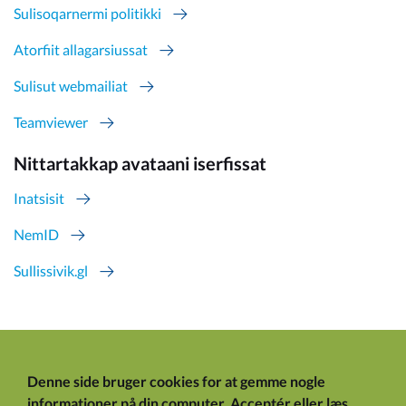
Sulisoqarnermi politikki
Atorfiit allagarsiussat
Sulisut webmailiat
Teamviewer
Nittartakkap avataani iserfissat
Inatsisit
NemID
Sullissivik.gl
Denne side bruger cookies for at gemme nogle
informationer på din computer.
Acceptér
eller
læs