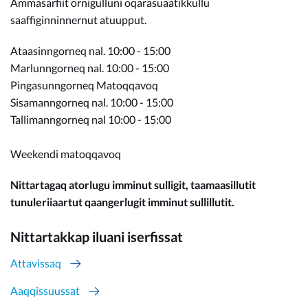
Ammasarfiit ornigulluni oqarasuaatikkullu
saaffiginninnernut atuupput.
Ataasinngorneq nal. 10:00 - 15:00
Marlunngorneq nal. 10:00 - 15:00
Pingasunngorneq Matoqqavoq
Sisamanngorneq nal. 10:00 - 15:00
Tallimanngorneq nal 10:00 - 15:00
Weekendi matoqqavoq
Nittartagaq atorlugu imminut sulligit, taamaasillutit
tunuleriiaartut qaangerlugit imminut sullillutit.
Nittartakkap iluani iserfissat
Attavissaq
Aaqqissuussat