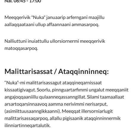
Nal. 06:45 - 17:00
Meeqqerivik "Nuka" januaarip arferngani maajillu
aallaqqaataani ullup affaannaani ammasarpoq.
Nalliuttuni inuiattullu ullorsiornermi meeqqerivik
matoqqasarpoq.
Malittarisassat / Ataqqinninneq:
“Nuka”-mi malittarisassagut ataqqineqarnissaat
kissaatigivagut. Soorlu, pinnguartarfimmi ungalut meeqqaniit
angajoqqaaniillu qulaanneqassanngillat. Silami taamaallaat
arsartoqarsinnaavoq aamma nerivimmi nerisarput,
(asimiittuusaanngikkaanni). Meeqqat illersorniarlugit
malittarisassaqarpoq, allallu pigisaanik ataqqinninnermik
ilinniartinneqartalutik.