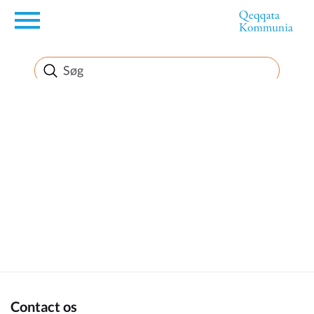
en
Borger
Erhverv
Politik
Turisme
Kommuneplanen
Contact os