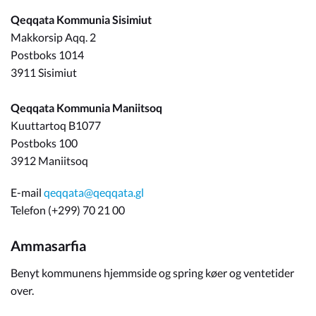
Qeqqata Kommunia Sisimiut
Om_kommunen
Makkorsip Aqq. 2
Postboks 1014
3911 Sisimiut
Qeqqata Kommunia Maniitsoq
Kuuttartoq B1077
Postboks 100
3912 Maniitsoq
E-mail
qeqqata@qeqqata.gl
Telefon (+299) 70 21 00
Ammasarfia
Benyt kommunens hjemmside og spring køer og ventetider
over.