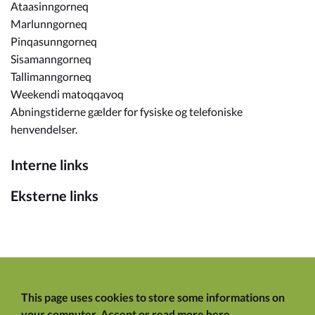
Ataasinngorneq
Marlunngorneq
Pinqasunngorneq
Sisamanngorneq
Tallimanngorneq
Weekendi matoqqavoq
Abningstiderne gælder for fysiske og telefoniske
henvendelser.
Interne links
Eksterne links
This page uses cookies to store some informations on
your computer.
Accept
or
read more here
.