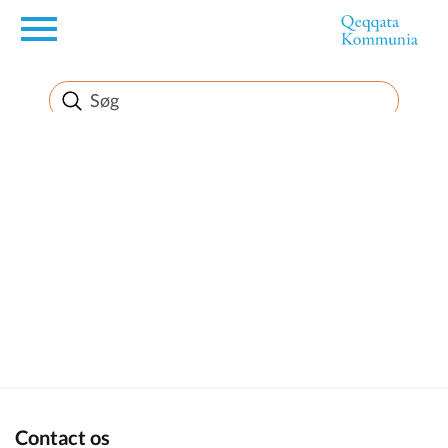
en
Borger
Erhverv
Politik
Turisme
Kommuneplanen
Contact os