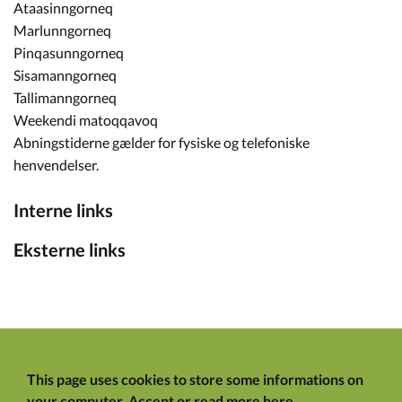
Ataasinngorneq
Marlunngorneq
Pinqasunngorneq
Sisamanngorneq
Tallimanngorneq
Weekendi matoqqavoq
Abningstiderne gælder for fysiske og telefoniske
henvendelser.
Interne links
Eksterne links
This page uses cookies to store some informations on
your computer.
Accept
or
read more here
.