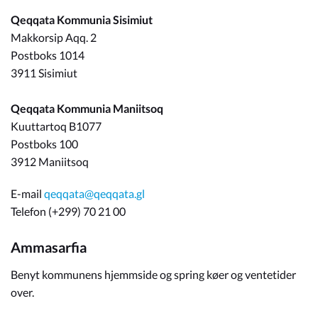
Qeqqata Kommunia Sisimiut
Om_kommunen
Makkorsip Aqq. 2
Postboks 1014
3911 Sisimiut
Qeqqata Kommunia Maniitsoq
Kuuttartoq B1077
Postboks 100
3912 Maniitsoq
E-mail
qeqqata@qeqqata.gl
Telefon (+299) 70 21 00
Ammasarfia
Benyt kommunens hjemmside og spring køer og ventetider
over.