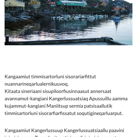
Kommunimi pilersaarut
Kommune pillugu
Kangaamiut timmisartorluni sisorariarfittut
nuannarineqarlualernikuuvoq.
Kitaata sineriaani sisupiloorfiusinnaasut annersaat
avannamut-kangiani Kangerlussuatsiaq Apussuillu aamma
kujammut-kangiani Maniitsup sermia patsisaallutik
timmisartorluni sisorarfiarfissatut soqutigineqarluarput.
Kangaamiut Kangerlussuup Kangerlussuatsiaallu paavini