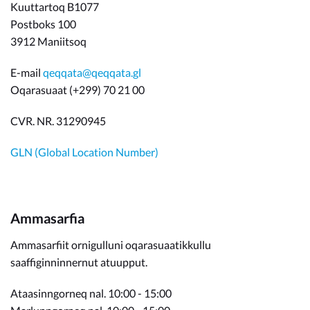
Kuuttartoq B1077
Postboks 100
3912 Maniitsoq
E-mail
qeqqata@qeqqata.gl
Oqarasuaat (+299) 70 21 00
CVR. NR. 31290945
GLN (Global Location Number)
Ammasarfia
Ammasarfiit ornigulluni oqarasuaatikkullu
saaffiginninnernut atuupput.
Ataasinngorneq nal. 10:00 - 15:00