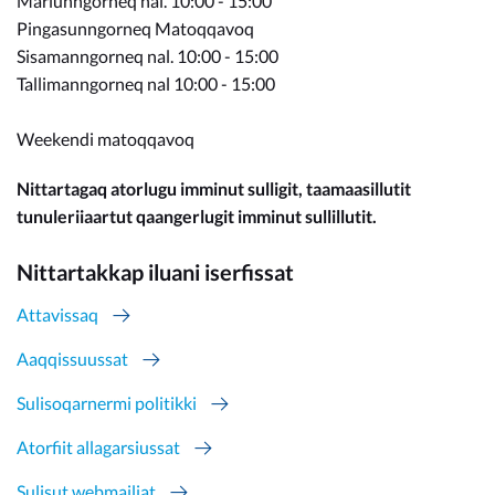
Marlunngorneq nal. 10:00 - 15:00
Pingasunngorneq Matoqqavoq
Sisamanngorneq nal. 10:00 - 15:00
Tallimanngorneq nal 10:00 - 15:00
Weekendi matoqqavoq
Nittartagaq atorlugu imminut sulligit, taamaasillutit
tunuleriiaartut qaangerlugit imminut sullillutit.
Nittartakkap iluani iserfissat
Attavissaq
Aaqqissuussat
Sulisoqarnermi politikki
Atorfiit allagarsiussat
Sulisut webmailiat