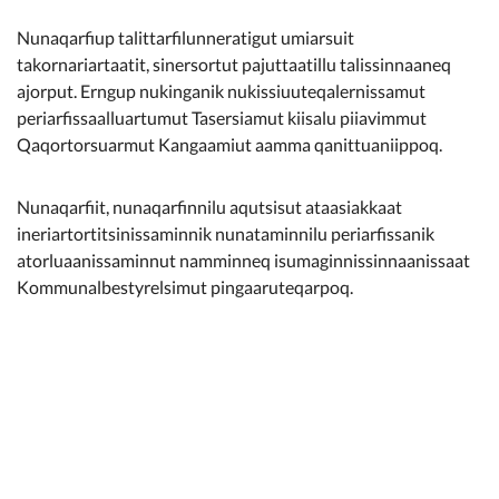
Nunaqarfiup talittarfilunneratigut umiarsuit
takornariartaatit, sinersortut pajuttaatillu talissinnaaneq
ajorput. Erngup nukinganik nukissiuuteqalernissamut
periarfissaalluartumut Tasersiamut kiisalu piiavimmut
Qaqortorsuarmut Kangaamiut aamma qanittuaniippoq.
Nunaqarfiit, nunaqarfinnilu aqutsisut ataasiakkaat
ineriartortitsinissaminnik nunataminnilu periarfissanik
atorluaanissaminnut namminneq isumaginnissinnaanissaat
Kommunalbestyrelsimut pingaaruteqarpoq.