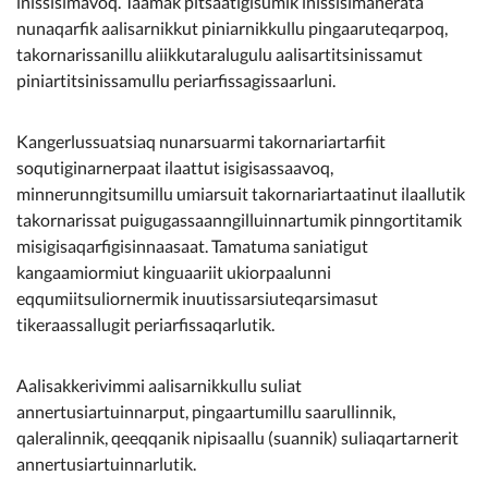
inissisimavoq. Taamak pitsaatigisumik inissisimanerata
nunaqarfik aalisarnikkut piniarnikkullu pingaaruteqarpoq,
takornarissanillu aliikkutaralugulu aalisartitsinissamut
piniartitsinissamullu periarfissagissaarluni.
Kangerlussuatsiaq nunarsuarmi takornariartarfiit
soqutiginarnerpaat ilaattut isigisassaavoq,
minnerunngitsumillu umiarsuit takornariartaatinut ilaallutik
takornarissat puigugassaanngilluinnartumik pinngortitamik
misigisaqarfigisinnaasaat. Tamatuma saniatigut
kangaamiormiut kinguaariit ukiorpaalunni
eqqumiitsuliornermik inuutissarsiuteqarsimasut
tikeraassallugit periarfissaqarlutik.
Aalisakkerivimmi aalisarnikkullu suliat
annertusiartuinnarput, pingaartumillu saarullinnik,
qaleralinnik, qeeqqanik nipisaallu (suannik) suliaqartarnerit
annertusiartuinnarlutik.