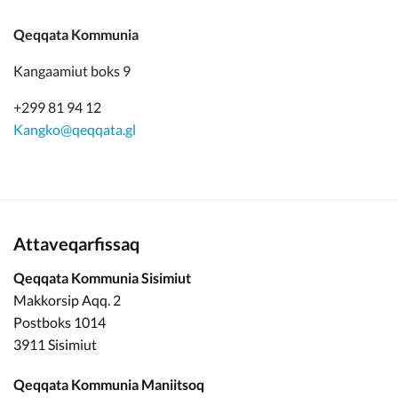
Qeqqata Kommunia
Kangaamiut boks 9
+299 81 94 12
Kangko@qeqqata.gl
Attaveqarfissaq
Qeqqata Kommunia Sisimiut
Makkorsip Aqq. 2
Postboks 1014
3911 Sisimiut
Qeqqata Kommunia Maniitsoq