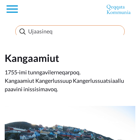
en
Innuttaasunut
Inuussutissarsiorneq
Kangaamiut
1755-imi tunngavilerneqarpoq.
Politikki
Kangaamiut Kangerlussuup Kangerlussuatsiaallu
paavini inissisimavoq.
Takornariat
Imminut sullinneq