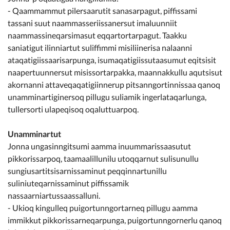
- Qaammammut pilersaarutit sanasarpagut, piffissami
tassani suut naammasseriissanersut imaluunniit
naammassineqarsimasut eqqartortarpagut. Taakku
saniatigut ilinniartut suliffimmi misiliinerisa nalaanni
ataqatigiissaarisarpunga, isumaqatigiissutaasumut eqitsisit
naapertuunnersut misissortarpakka, maannakkullu aqutsisut
akornanni attaveqaqatigiinnerup pitsanngortinnissaa qanoq
unamminartiginersoq pillugu suliamik ingerlataqarlunga,
tullersorti ulapeqisoq oqaluttuarpoq.
Unamminartut
Jonna ungasinngitsumi aamma inuummarissaasutut
pikkorissarpoq, taamaalillunilu utoqqarnut sulisunullu
sungiusartitsisarnissaminut peqqinnartunillu
suliniuteqarnissaminut piffissamik
nassaarniartussaassalluni.
- Ukioq kingulleq puigortunngortarneq pillugu aamma
immikkut pikkorissarneqarpunga, puigortunngornerlu qanoq