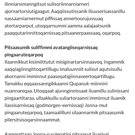
ilinniarsimanngitsut sulisoriinnarniarneri
ajornartorsiutigaagut. Aaqqiissutissanik iliuuserisassanillu
nassaarniarnermut piffissaq annertoorujussuaq
atortarparput, utoqqarnummi aamma aalajaatsunik
paaqqutarinnittoqarnissaq pitsaanerpaassaaq, oqarpoq.
Pitsaasumik suliffimmi avatangiiseqarnissaq
pingaaruteqarpoq
Ilaannikkut kisimiittutut misiginartarsinnaavoq. Ingammik
aaqqiagiinngittoqartillugu imaluunniit sulisut aqutsisullu
akornanni imminnut paaseqatigiinnaveertoqartillugu.
Tamakku eqqaassanngikkaanni Qupanuk-miinnini
nuannareqaa. Utoqqaat ajunnginnissaat iluamillu sulinissani
pingaartitaraa, ullaakkullu suliartoraanni imminnut iluamik
ilassisarnissaq (godmorgen-eernissaq) Jonna-mut
pingaaruteqarpoq, taamaalilluni silaannarmik pitsaasumik
pilersitsisoqarsinnaammat.
Aammattaaq Jonna-p suleqatini pitsaasut iluarivai