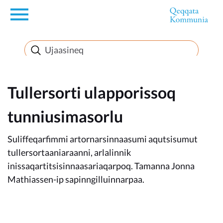
en
Innuttaasunut
Inuussutissarsiorneq
Tullersorti ulapporissoq
tunniusimasorlu
Politikki
Suliffeqarfimmi artornarsinnaasumi aqutsisumut
Takornariat
tullersortaaniaraanni, arlalinnik
inissaqartitsisinnaasariaqarpoq. Tamanna Jonna
Mathiassen-ip sapinngilluinnarpaa.
Imminut sullinneq