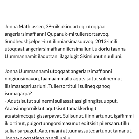
Kommunimi pilersaarut
Kommune pillugu
Jonna Mathiassen, 39-nik ukioqartoq, utoqqaat
angerlarsimaffianni Qupanuk-mi tullersortaavoq.
Sundhedshjælper-itut ilinniarsimasuuvoq, 2013-imili
utoqqaat angerlarsimaffianniilersimalluni, ukiorlu taanna
Uummannamit ilaquttani ilagalugit Sisimiunut nuulluni.
Jonna Uummannami utoqqaat angerlarsimaffianni
ningiuusimavoq, taamaammallu aqutsisutut sulinermut
ilisimasaqarluarluni. Tullersortitulli sulineq qanoq
isumaqarpa?
- Aqutsisutut sulinermi suliassat assigiinngitsuupput.
Ataasinngornikkut aqutsisut tamakkerlugit
ataatsimeeqatigissarpavat. Sulisunut, ilinniartunut, igaffimmi
ikiortinut, puigortunngorsimasunut eqitsisit pilersaarutillu
suliarisarpagut. Aap, maani attuumassuteqartunut tamanut,
Jonna-p oqaatigaa nangillunilu: