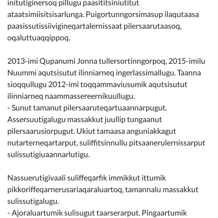
initutiginersoq pillugu paasititsiniutitut
ataatsimiisitsisarlunga. Puigortunngorsimasup ilaqutaasa
paasissutissiivigineqartalernissaat pilersaarutaasoq,
oqaluttuaqqippoq.
2013-imi Qupanumi Jonna tullersortinngorpoq, 2015-imilu
Nuummi aqutsisutut ilinniarneq ingerlassimallugu. Taanna
sioqqullugu 2012-imi toqqammaviusumik aqutsisutut
ilinniarneq naammassereernikuullugu.
- Sunut tamanut pilersaaruteqartuaannarpugut.
Assersuutigalugu massakkut juullip tungaanut
pilersaarusiorpugut. Ukiut tamaasa anguniakkagut
nutarterneqartarput, suliffitsinnullu pitsaanerulernissarput
sulissutigiuaannarlutigu.
Nassuerutigivaali suliffeqarfik immikkut ittumik
pikkoriffeqarnerusariaqaraluartoq, tamannalu massakkut
sulissutigalugu.
- Ajoraluartumik sulisugut taarserarput. Pingaartumik