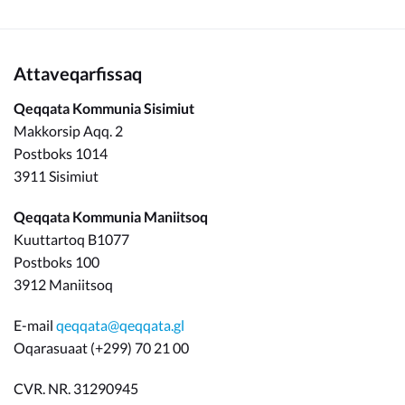
Attaveqarfissaq
Qeqqata Kommunia Sisimiut
Makkorsip Aqq. 2
Postboks 1014
3911 Sisimiut
Qeqqata Kommunia Maniitsoq
Kuuttartoq B1077
Postboks 100
3912 Maniitsoq
E-mail
qeqqata@qeqqata.gl
Oqarasuaat (+299) 70 21 00
CVR. NR. 31290945