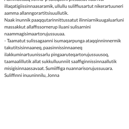
illaqatigiissinnaasaramik, ullullu suliffiusartut nikerartuuneri
aamma allanngorartitsisuullutik.
Naak inunnik paaqqutarinnittussatut ilinniarnikuugaluarluni
massakkut allaffissornerup iluani sulisarnini
naammagisimaartorujussuuaa.
- Taamatut sulissagaanni isumaqarpunga ataqqinninnermik
takutitsisinnaaneq, paasinnissinnaaneq
ilakkuminartuunissarlu pingaaruteqartorujussuusoq,
taamaalillutik allat sukkulluunniit saaffiginnissinnaallutik
misigisinnaassavaat. Sumiiffiga nuannarisorujussuuara.
Suliffinni inuuninnilu, Jonna