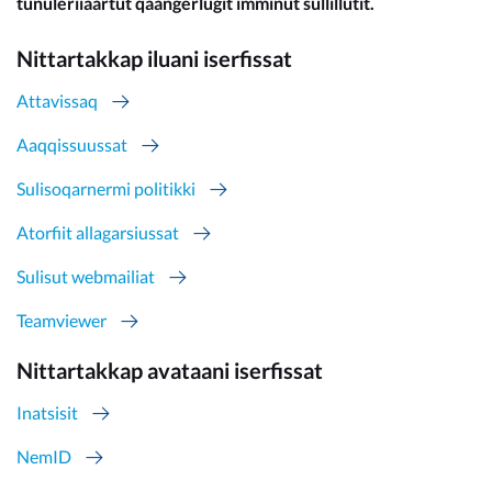
tunuleriiaartut qaangerlugit imminut sullillutit.
Nittartakkap iluani iserfissat
Attavissaq
Aaqqissuussat
Sulisoqarnermi politikki
Atorfiit allagarsiussat
Sulisut webmailiat
Teamviewer
Nittartakkap avataani iserfissat
Inatsisit
NemID