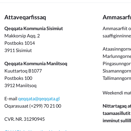
Attaveqarfissaq
Ammasarfi
Qeqqata Kommunia Sisimiut
Ammasarfiit o
Makkorsip Aqq. 2
saaffiginninn
Postboks 1014
Ataasinngorne
3911 Sisimiut
Marlunngorneq
Qeqqata Kommunia Maniitsoq
Pingasunngo
Kuuttartoq B1077
Sisamanngorne
Postboks 100
Tallimanngorn
3912 Maniitsoq
Weekendi ma
E-mail
qeqqata@qeqqata.gl
Oqarasuaat (+299) 70 21 00
Nittartagaq at
taamaasillutit
CVR. NR. 31290945
imminut sullill