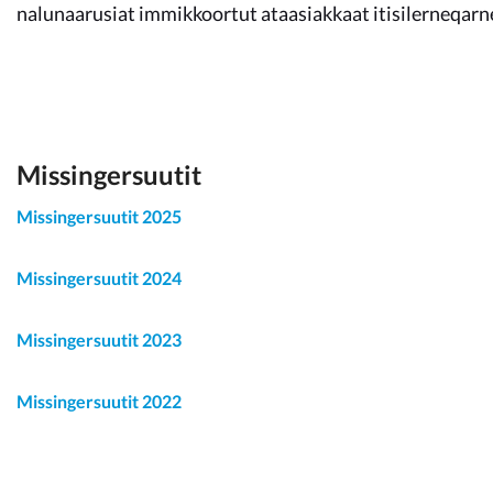
Kommunimi pilersaarut
nalunaarusiat immikkoortut ataasiakkaat itisilerneqarn
Kommune pillugu
Missingersuutit
Missingersuutit 2025
Missingersuutit 2024
Missingersuutit 2023
Missingersuutit 2022