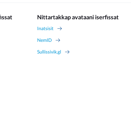
fissat
Nittartakkap avataani iserfissat
Inatsisit
NemID
Sullissivik.gl