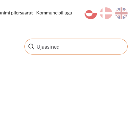
kl-GL
da
en
imi pilersaarut
Kommune pillugu