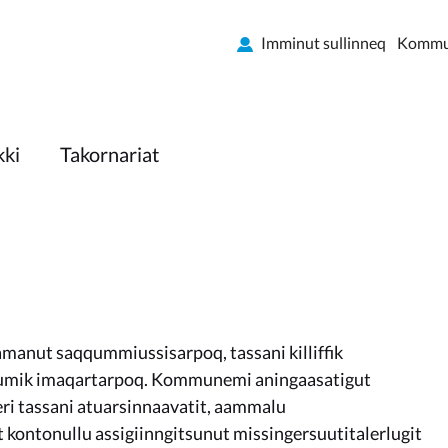
Imminut sullinneq
Kommun
kki
Takornariat
anut saqqummiussisarpoq, tassani killiffik
isumik imaqartarpoq. Kommunemi aningaasatigut
ri tassani atuarsinnaavatit, aammalu
t kontonullu assigiinngitsunut missingersuutitalerlugit