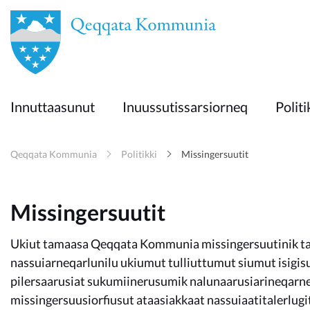
en
Innuttaasunut
Innuttaasunut
Inuussutissarsiorneq
Politi
Inuussutissarsiorneq
Qeqqata Kommunia
Politikki
Missingersuutit
Politikki
Missingersuutit
Takornariat
Ukiut tamaasa Qeqqata Kommunia missingersuutinik tam
nassuiarneqarlunilu ukiumut tulliuttumut siumut isig
Imminut sullinneq
pilersaarusiat sukumiinerusumik nalunaarusiarineqarne
missingersuusiorfiusut ataasiakkaat nassuiaatitalerlugi