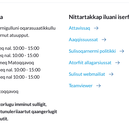
a
Nittartakkap iluani iser
rnigulluni oqarasuaatikkullu
Attavissaq
ernut atuupput.
Aaqqissuussat
q nal. 10:00 - 15:00
Sulisoqarnermi politikki
 nal. 10:00 - 15:00
rneq Matoqqavoq
Atorfiit allagarsiussat
q nal. 10:00 - 15:00
Sulisut webmailiat
eq nal 10:00 - 15:00
Teamviewer
toqqavoq
orlugu imminut sulligit,
 tunuleriiaartut qaangerlugit
utit.