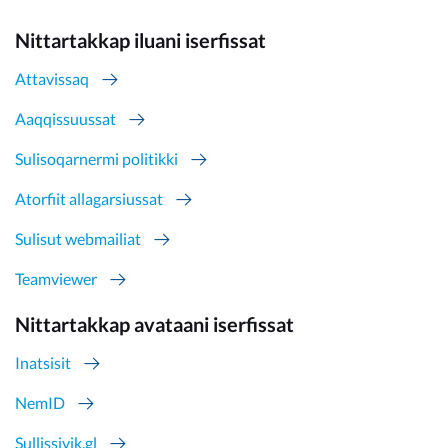
Nittartakkap iluani iserfissat
Attavissaq
Aaqqissuussat
Sulisoqarnermi politikki
Atorfiit allagarsiussat
Sulisut webmailiat
Teamviewer
Nittartakkap avataani iserfissat
Inatsisit
NemID
Sullissivik.gl