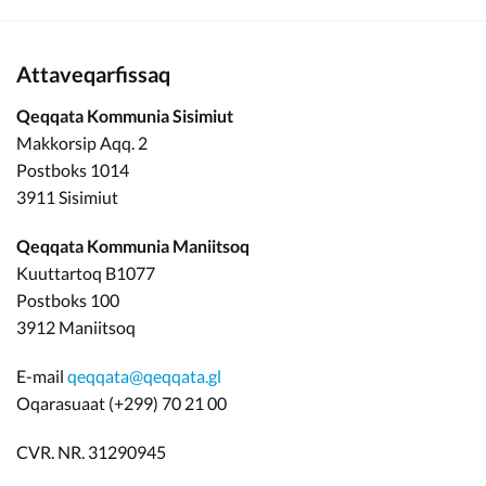
Attaveqarfissaq
Qeqqata Kommunia Sisimiut
Makkorsip Aqq. 2
Postboks 1014
3911 Sisimiut
Qeqqata Kommunia Maniitsoq
Kuuttartoq B1077
Postboks 100
3912 Maniitsoq
E-mail
qeqqata@qeqqata.gl
Oqarasuaat (+299) 70 21 00
CVR. NR. 31290945