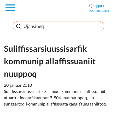
en
Innuttaasunut
Inuussutissarsiorneq
Suliffissarsiuussisarfik
kommunip allaffissuaniit
Politikki
nuuppoq
Takornariat
20. januar 2010
Suliffissarsiuussisarfik Sisimiuni kommunip allaffissuaniit
atuartut ineqarfikuannut B-904-mut nuuppoq, illu
Imminut sullinneq
sungaartoq, kommunip allaffissuata kangia’tungaaniittoq.