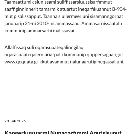
Taamaattumik siunissami suliffissarsiuussisarfimmut
Kommunimi pilersaarut
saaffiginninnerit tamarmik atuartut ineqarfikuannut B-904-
mut pisalissapput. Taanna siullermeerluni sisamanngorpat
Kommune pillugu
januaarip 21-ni 2010-mi ammassaaq. Ammasarnissaatalu
kommunip ammarsarfii malissavai.
Allaffissaq suli oqarasuaateqalinngilaq,
oqarasuaateqalerniariarpalli kommunip quppersagaatigut
www.qeqqata.gl-kkut avammut nalunaarutigineqassalluni.
23. juli 2026
Kangerlussuarmi Nunaqarfimmi Aqutsisunut