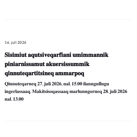
16. juli 2026
𝐒𝐢𝐬𝐢𝐦𝐢𝐮𝐭 𝐚𝐪𝐮𝐭𝐬𝐢𝐯𝐞𝐪𝐚𝐫𝐟𝐢𝐚𝐧𝐢 𝐮𝐦𝐢𝐦𝐦𝐚𝐧𝐧𝐢𝐤
𝐩𝐢𝐧𝐢𝐚𝐫𝐧𝐢𝐬𝐬𝐚𝐦𝐮𝐭 𝐚𝐤𝐮𝐞𝐫𝐬𝐢𝐬𝐬𝐮𝐦𝐦𝐢𝐤
𝐪𝐢𝐧𝐧𝐮𝐭𝐞𝐪𝐚𝐫𝐭𝐢𝐭𝐬𝐢𝐧𝐞𝐪 𝐚𝐦𝐦𝐚𝐫𝐩𝐨𝐪
𝐐𝐢𝐧𝐧𝐮𝐭𝐞𝐪𝐚𝐫𝐧𝐞𝐪 𝟐𝟕. 𝐣𝐮𝐥𝐢 𝟐𝟎𝟐𝟔, 𝐧𝐚𝐥. 𝟏𝟓.𝟎𝟎 𝐢𝐥𝐚𝐧𝐧𝐠𝐮𝐥𝐥𝐮𝐠𝐮
𝐢𝐧𝐠𝐞𝐫𝐥𝐚𝐬𝐬𝐚𝐚𝐪. 𝐌𝐚𝐤𝐢𝐭𝐬𝐢𝐬𝐨𝐪𝐚𝐬𝐬𝐚𝐚𝐪 𝐦𝐚𝐫𝐥𝐮𝐧𝐧𝐠𝐨𝐫𝐧𝐞𝐪 𝟐𝟖. 𝐣𝐮𝐥𝐢 𝟐𝟎𝟐𝟔
𝐧𝐚𝐥. 𝟏𝟑.𝟎𝟎