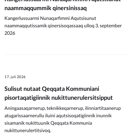
naammaqqummik qinersinissaq
Kangerlussuarmi Nunaqarfimmi Aqutsisunut
naammaqqutissamik qinersisoqassaaq ulloq 3. september
2026
17. juli 2026
Sulisut nutaat Qeqqata Kommuniani
pisortaqatigiinnik nukittunerulersitsipput
Aningaasaqarnerup, teknikkeqarnerup, ilinniartitaanerup
atugarissaarnerullu iluini aqutsisoqatigiinnik inunnik
sisamanik nukittuunik Qeqqata Kommunia
nukittunerulertitsivoq.