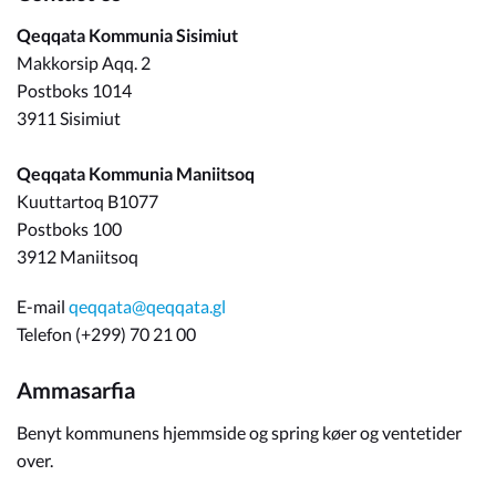
Qeqqata Kommunia Sisimiut
Makkorsip Aqq. 2
Postboks 1014
3911 Sisimiut
Qeqqata Kommunia Maniitsoq
Kuuttartoq B1077
Postboks 100
3912 Maniitsoq
E-mail
qeqqata@qeqqata.gl
Telefon (+299) 70 21 00
Ammasarfia
Benyt kommunens hjemmside og spring køer og ventetider
over.