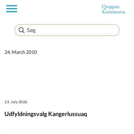
en
Borger
Erhverv
24. March 2010
Politik
Turisme
23. July 2026
Udfyldningsvalg Kangerlussuaq
Kommuneplanen