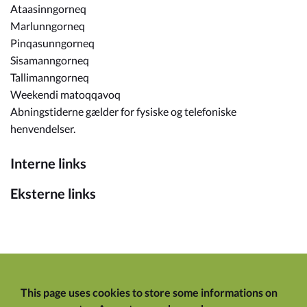
Ataasinngorneq
Marlunngorneq
Pinqasunngorneq
Sisamanngorneq
Tallimanngorneq
Weekendi matoqqavoq
Abningstiderne gælder for fysiske og telefoniske
henvendelser.
Interne links
Eksterne links
This page uses cookies to store some informations on