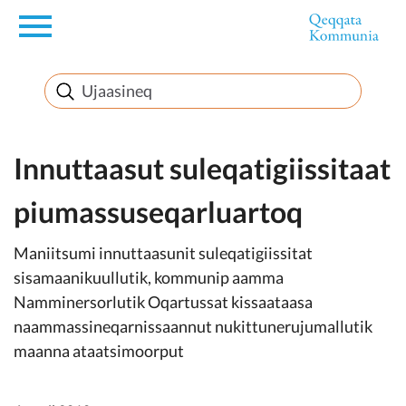
en
Innuttaasunut
Inuussutissarsiorneq
Innuttaasut suleqatigiissitaat
piumassuseqarluartoq
Politikki
Maniitsumi innuttaasunit suleqatigiissitat
Takornariat
sisamaanikuullutik, kommunip aamma
Namminersorlutik Oqartussat kissaataasa
naammassineqarnissaannut nukittunerujumallutik
maanna ataatsimoorput
Imminut sullinneq