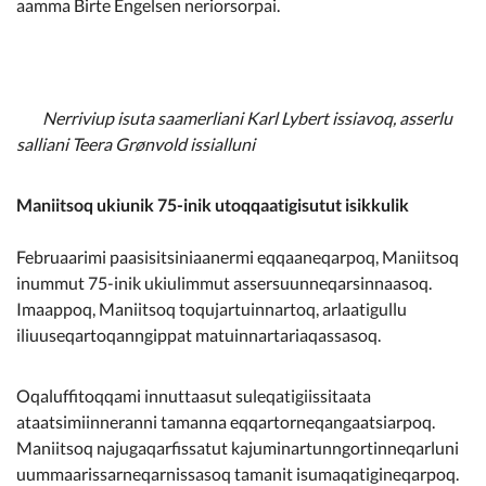
aamma Birte Engelsen neriorsorpai.
Nerriviup isuta saamerliani Karl Lybert issiavoq, asserlu
salliani Teera Grønvold issialluni
Maniitsoq ukiunik 75-inik utoqqaatigisutut isikkulik
Februaarimi paasisitsiniaanermi eqqaaneqarpoq, Maniitsoq
inummut 75-inik ukiulimmut assersuunneqarsinnaasoq.
Imaappoq, Maniitsoq toqujartuinnartoq, arlaatigullu
iliuuseqartoqanngippat matuinnartariaqassasoq.
Oqaluffitoqqami innuttaasut suleqatigiissitaata
ataatsimiinneranni tamanna eqqartorneqangaatsiarpoq.
Maniitsoq najugaqarfissatut kajuminartunngortinneqarluni
uummaarissarneqarnissasoq tamanit isumaqatigineqarpoq.