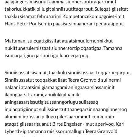
aalajangersimasunut aamma siunnersuutitaqartumut
takorluukkatik pillugit sinniisuutitaqarput. Suleqatigiissitat
taakku sisamat februaarimi Kompetancekompagniet-imit
Hans Peter Poulsen-ip paasisitsiniaanerani peqataapput.
Matumani suleqatigiissitat ataatsimuulernermikkut
nukittunerulernissaat siunnersortip oqaatigaa. Tamanna
isumaqatigineqarluni tigulluarneqarpoq.
Sinniisussat sisamat, taakkulu sinniisussaat toqqarneqarput.
Sinniisussatut toqqakkat ilaat Teera Grønvold sulinermi
nalaani ataatsimiigiaraangami aningaasarsiassaminit
ilanngaatsittarami, annikikkaluamik
aningaasarsissutigisussanngorlugu suliassaq
inuiaqatigiinnut sullissinertut taaneqarsinnaannginnersoq
alumiiniliorfissaq pillugu pilersaarummut kommunip
ataqatigiissaarisuanut Birte Engelsen-imut aperivoq. Karl
Lyberth-ip tamanna misissorumallugu Teera Grønvold