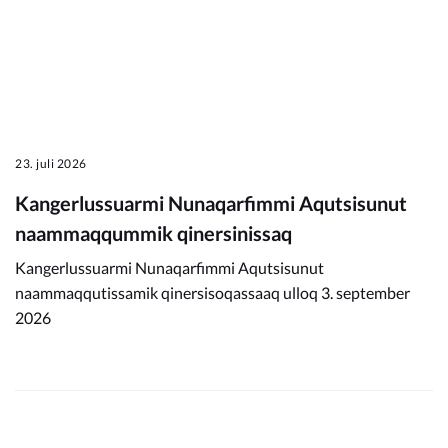
23. juli 2026
Kangerlussuarmi Nunaqarfimmi Aqutsisunut
naammaqqummik qinersinissaq
Kangerlussuarmi Nunaqarfimmi Aqutsisunut
naammaqqutissamik qinersisoqassaaq ulloq 3. september
2026