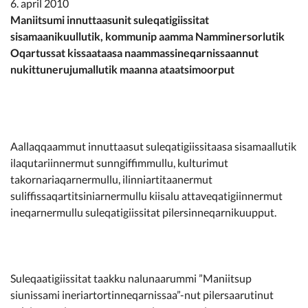
6. april 2010
Kommunimi pilersaarut
Maniitsumi innuttaasunit suleqatigiissitat
sisamaanikuullutik, kommunip aamma Namminersorlutik
Kommune pillugu
Oqartussat kissaataasa naammassineqarnissaannut
nukittunerujumallutik maanna ataatsimoorput
Aallaqqaammut innuttaasut suleqatigiissitaasa sisamaallutik
ilaqutariinnermut sunngiffimmullu, kulturimut
takornariaqarnermullu, ilinniartitaanermut
suliffissaqartitsiniarnermullu kiisalu attaveqatigiinnermut
ineqarnermullu suleqatigiissitat pilersinneqarnikuupput.
Suleqaatigiissitat taakku nalunaarummi ”Maniitsup
siunissami ineriartortinneqarnissaa”-nut pilersaarutinut