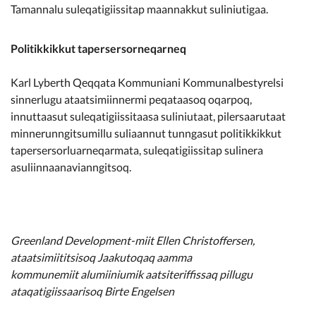
Tamannalu suleqatigiissitap maannakkut suliniutigaa.
Politikkikkut tapersersorneqarneq
Karl Lyberth Qeqqata Kommuniani Kommunalbestyrelsi
sinnerlugu ataatsimiinnermi peqataasoq oqarpoq,
innuttaasut suleqatigiissitaasa suliniutaat, pilersaarutaat
minnerunngitsumillu suliaannut tunngasut politikkikkut
tapersersorluarneqarmata, suleqatigiissitap sulinera
asuliinnaanavianngitsoq.
Greenland Development-miit Ellen Christoffersen,
ataatsimiititsisoq Jaakutoqaq aamma
kommunemiit alumiiniumik aatsiteriffissaq pillugu
ataqatigiissaarisoq Birte Engelsen