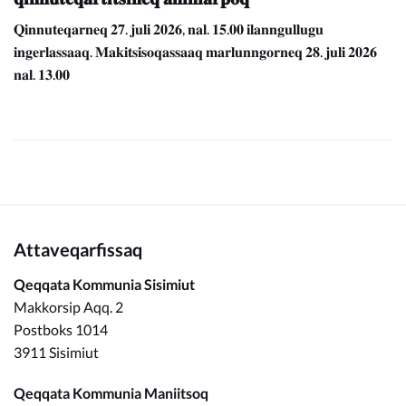
𝐐𝐢𝐧𝐧𝐮𝐭𝐞𝐪𝐚𝐫𝐧𝐞𝐪 𝟐𝟕. 𝐣𝐮𝐥𝐢 𝟐𝟎𝟐𝟔, 𝐧𝐚𝐥. 𝟏𝟓.𝟎𝟎 𝐢𝐥𝐚𝐧𝐧𝐠𝐮𝐥𝐥𝐮𝐠𝐮
𝐢𝐧𝐠𝐞𝐫𝐥𝐚𝐬𝐬𝐚𝐚𝐪. 𝐌𝐚𝐤𝐢𝐭𝐬𝐢𝐬𝐨𝐪𝐚𝐬𝐬𝐚𝐚𝐪 𝐦𝐚𝐫𝐥𝐮𝐧𝐧𝐠𝐨𝐫𝐧𝐞𝐪 𝟐𝟖. 𝐣𝐮𝐥𝐢 𝟐𝟎𝟐𝟔
𝐧𝐚𝐥. 𝟏𝟑.𝟎𝟎
Attaveqarfissaq
Qeqqata Kommunia Sisimiut
Makkorsip Aqq. 2
Postboks 1014
3911 Sisimiut
Qeqqata Kommunia Maniitsoq