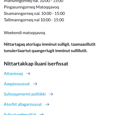
Marlunngorneq nal. 10:00 - 15:00
Pingasunngorneq Matoqqavoq
Sisamanngorneq nal. 10:00 - 15:00
Tallimanngorneq nal 10:00 - 15:00
Weekendi matoqqavoq
Nittartagaq atorlugu imminut sulligit, taamaasillutit
tunuleriiaartut qaangerlugit imminut sullillutit.
Nittartakkap iluani iserfissat
Attavissaq
Aaqqissuussat
Sulisoqarnermi politikki
Atorfiit allagarsiussat
Sulisut webmailiat