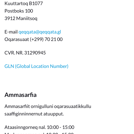
Kuuttartoq B1077
Postboks 100
3912 Maniitsoq
E-mail
qeqqata@qeqqata.gl
Oqarasuaat (+299) 70 21 00
CVR. NR. 31290945
GLN (Global Location Number)
Ammasarfia
Ammasarfiit ornigulluni oqarasuaatikkullu
saaffiginninnernut atuupput.
Ataasinngorneq nal. 10:00 - 15:00