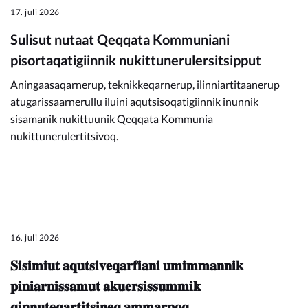
17. juli 2026
Sulisut nutaat Qeqqata Kommuniani
pisortaqatigiinnik nukittunerulersitsipput
Aningaasaqarnerup, teknikkeqarnerup, ilinniartitaanerup
atugarissaarnerullu iluini aqutsisoqatigiinnik inunnik
sisamanik nukittuunik Qeqqata Kommunia
nukittunerulertitsivoq.
16. juli 2026
𝐒𝐢𝐬𝐢𝐦𝐢𝐮𝐭 𝐚𝐪𝐮𝐭𝐬𝐢𝐯𝐞𝐪𝐚𝐫𝐟𝐢𝐚𝐧𝐢 𝐮𝐦𝐢𝐦𝐦𝐚𝐧𝐧𝐢𝐤
𝐩𝐢𝐧𝐢𝐚𝐫𝐧𝐢𝐬𝐬𝐚𝐦𝐮𝐭 𝐚𝐤𝐮𝐞𝐫𝐬𝐢𝐬𝐬𝐮𝐦𝐦𝐢𝐤
𝐪𝐢𝐧𝐧𝐮𝐭𝐞𝐪𝐚𝐫𝐭𝐢𝐭𝐬𝐢𝐧𝐞𝐪 𝐚𝐦𝐦𝐚𝐫𝐩𝐨𝐪