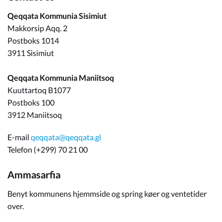
Qeqqata Kommunia Sisimiut
Makkorsip Aqq. 2
Postboks 1014
3911 Sisimiut
Qeqqata Kommunia Maniitsoq
Kuuttartoq B1077
Postboks 100
3912 Maniitsoq
E-mail
qeqqata@qeqqata.gl
Telefon (+299) 70 21 00
Ammasarfia
Benyt kommunens hjemmside og spring køer og ventetider
over.