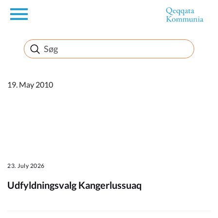
en
Borger
Erhverv
19. May 2010
Politik
Turisme
23. July 2026
Udfyldningsvalg Kangerlussuaq
Kommuneplanen