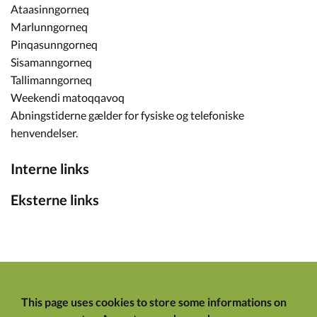
Ataasinngorneq
Marlunngorneq
Pinqasunngorneq
Sisamanngorneq
Tallimanngorneq
Weekendi matoqqavoq
Abningstiderne gælder for fysiske og telefoniske
henvendelser.
Interne links
Eksterne links
This page uses cookies to store some informations on