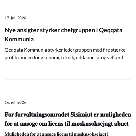
17. juli 2026
Nye ansigter styrker chefgruppen i Qeqqata
Kommunia
Qeqqata Kommunia styrker ledergruppen med fire stærke
profiler inden for økonomi, teknik, uddannelse og velfærd.
16. juli 2026
𝐅𝐨𝐫 𝐟𝐨𝐫𝐯𝐚𝐥𝐭𝐧𝐢𝐧𝐠𝐬𝐨𝐦𝐫𝐚𝐝𝐞𝐭 𝐒𝐢𝐬𝐢𝐦𝐢𝐮𝐭 𝐞𝐫 𝐦𝐮𝐥𝐢𝐠𝐡𝐞𝐝𝐞𝐧
𝐟𝐨𝐫 𝐚𝐭 𝐚𝐧𝐬𝐨𝐠𝐞 𝐨𝐦 𝐥𝐢𝐜𝐞𝐧𝐬 𝐭𝐢𝐥 𝐦𝐨𝐬𝐤𝐮𝐬𝐨𝐤𝐬𝐞𝐣𝐚𝐠𝐭 𝐚𝐛𝐧𝐞𝐭
𝐌𝐮𝐥𝐢𝐠𝐡𝐞𝐝𝐞𝐧 𝐟𝐨𝐫 𝐚𝐭 𝐚𝐧𝐬𝐨𝐠𝐞 𝐥𝐢𝐜𝐞𝐧𝐬 𝐭𝐢𝐥 𝐦𝐨𝐬𝐤𝐮𝐬𝐨𝐤𝐬𝐞𝐣𝐚𝐠𝐭 𝐢