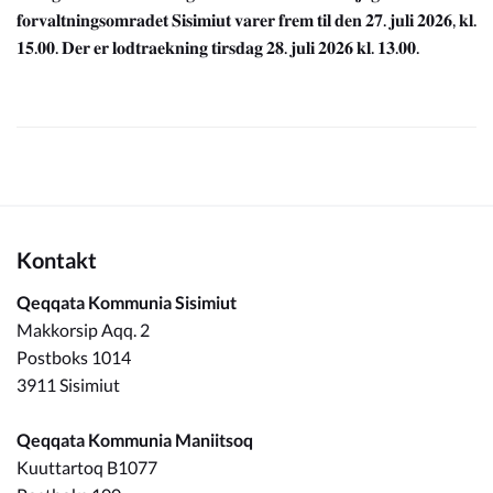
𝐟𝐨𝐫𝐯𝐚𝐥𝐭𝐧𝐢𝐧𝐠𝐬𝐨𝐦𝐫𝐚𝐝𝐞𝐭 𝐒𝐢𝐬𝐢𝐦𝐢𝐮𝐭 𝐯𝐚𝐫𝐞𝐫 𝐟𝐫𝐞𝐦 𝐭𝐢𝐥 𝐝𝐞𝐧 𝟐𝟕. 𝐣𝐮𝐥𝐢 𝟐𝟎𝟐𝟔, 𝐤𝐥.
𝟏𝟓.𝟎𝟎. 𝐃𝐞𝐫 𝐞𝐫 𝐥𝐨𝐝𝐭𝐫𝐚𝐞𝐤𝐧𝐢𝐧𝐠 𝐭𝐢𝐫𝐬𝐝𝐚𝐠 𝟐𝟖. 𝐣𝐮𝐥𝐢 𝟐𝟎𝟐𝟔 𝐤𝐥. 𝟏𝟑.𝟎𝟎.
Kontakt
Qeqqata Kommunia Sisimiut
Makkorsip Aqq. 2
Postboks 1014
3911 Sisimiut
Qeqqata Kommunia Maniitsoq
Kuuttartoq B1077