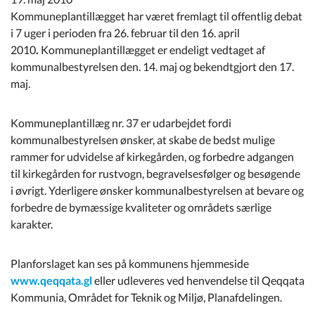
Kommuneplan
Kommuneplantillægget har været fremlagt til offentlig debat
i 7 uger i perioden fra 26. februar til den 16. april
Om Kommunen
2010
.
Kommuneplantillægget er endeligt vedtaget af
kommunalbestyrelsen den. 14. maj og bekendtgjort den 17.
maj.
Kommuneplantillæg nr. 37 er udarbejdet fordi
kommunalbestyrelsen ønsker, at skabe de bedst mulige
rammer for udvidelse af kirkegården, og forbedre adgangen
til kirkegården for rustvogn, begravelsesfølger og besøgende
i øvrigt. Yderligere ønsker kommunalbestyrelsen at bevare og
forbedre de bymæssige kvaliteter og områdets særlige
karakter.
Planforslaget kan ses på kommunens hjemmeside
www.qeqqata.gl
eller udleveres ved henvendelse til Qeqqata
Kommunia, Området for Teknik og Miljø, Planafdelingen.