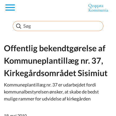
en
Borger
Erhverv
Offentlig bekendtgørelse af
Kommuneplantillæg nr. 37,
Politik
Kirkegårdsområdet Sisimiut
Turisme
Kommuneplantillæg nr. 37 er udarbejdet fordi
kommunalbestyrelsen ønsker, at skabe de bedst
mulige rammer for udvidelse af kirkegården
Selvbetjening
19. maj 2010