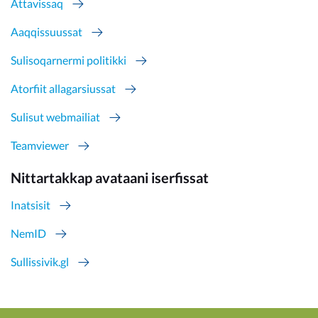
Attavissaq
Aaqqissuussat
Sulisoqarnermi politikki
Atorfiit allagarsiussat
Sulisut webmailiat
Teamviewer
Nittartakkap avataani iserfissat
Inatsisit
NemID
Sullissivik.gl