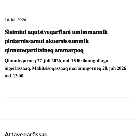
16. juli 2026
𝐒𝐢𝐬𝐢𝐦𝐢𝐮𝐭 𝐚𝐪𝐮𝐭𝐬𝐢𝐯𝐞𝐪𝐚𝐫𝐟𝐢𝐚𝐧𝐢 𝐮𝐦𝐢𝐦𝐦𝐚𝐧𝐧𝐢𝐤
𝐩𝐢𝐧𝐢𝐚𝐫𝐧𝐢𝐬𝐬𝐚𝐦𝐮𝐭 𝐚𝐤𝐮𝐞𝐫𝐬𝐢𝐬𝐬𝐮𝐦𝐦𝐢𝐤
𝐪𝐢𝐧𝐧𝐮𝐭𝐞𝐪𝐚𝐫𝐭𝐢𝐭𝐬𝐢𝐧𝐞𝐪 𝐚𝐦𝐦𝐚𝐫𝐩𝐨𝐪
𝐐𝐢𝐧𝐧𝐮𝐭𝐞𝐪𝐚𝐫𝐧𝐞𝐪 𝟐𝟕. 𝐣𝐮𝐥𝐢 𝟐𝟎𝟐𝟔, 𝐧𝐚𝐥. 𝟏𝟓.𝟎𝟎 𝐢𝐥𝐚𝐧𝐧𝐠𝐮𝐥𝐥𝐮𝐠𝐮
𝐢𝐧𝐠𝐞𝐫𝐥𝐚𝐬𝐬𝐚𝐚𝐪. 𝐌𝐚𝐤𝐢𝐭𝐬𝐢𝐬𝐨𝐪𝐚𝐬𝐬𝐚𝐚𝐪 𝐦𝐚𝐫𝐥𝐮𝐧𝐧𝐠𝐨𝐫𝐧𝐞𝐪 𝟐𝟖. 𝐣𝐮𝐥𝐢 𝟐𝟎𝟐𝟔
𝐧𝐚𝐥. 𝟏𝟑.𝟎𝟎
Attaveqarfissaq