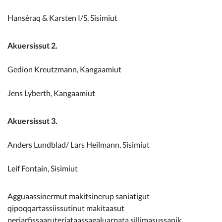
Hansêraq & Karsten I/S, Sisimiut
Akuersissut 2.
Gedion Kreutzmann, Kangaamiut
Jens Lyberth, Kangaamiut
Akuersissut 3.
Anders Lundblad/ Lars Heilmann, Sisimiut
Leif Fontain, Sisimiut
Agguaassinermut makitsinerup saniatigut
qipoqqartassiissutinut makitaasut
periarfissaaruteriataassagaluarpata sillimasussanik