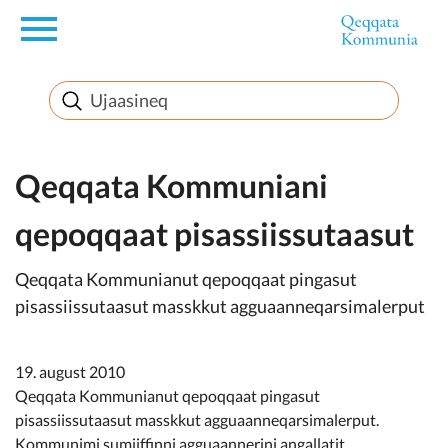
en
Innuttaasunut
Inuussutissarsiorneq
Qeqqata Kommuniani
qepoqqaat pisassiissutaasut
Politikki
Qeqqata Kommunianut qepoqqaat pingasut
Takornariat
pisassiissutaasut masskkut agguaanneqarsimalerput
19. august 2010
Imminut sullinneq
Qeqqata Kommunianut qepoqqaat pingasut
pisassiissutaasut masskkut agguaanneqarsimalerput.
Kommunimi sumiiffinni agguaannerini angallatit