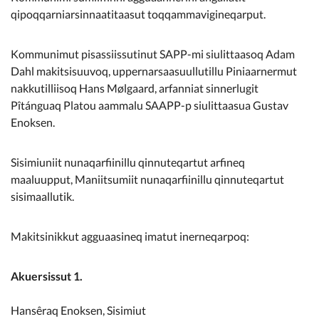
Kommunimi pilersaarut
qipoqqarniarsinnaatitaasut toqqammavigineqarput.
Kommune pillugu
Kommunimut pisassiissutinut SAPP-mi siulittaasoq Adam
Dahl makitsisuuvoq, uppernarsaasuullutillu Piniaarnermut
nakkutilliisoq Hans Mølgaard, arfanniat sinnerlugit
Pîtánguaq Platou aammalu SAAPP-p siulittaasua Gustav
Enoksen.
Sisimiuniit nunaqarfiinillu qinnuteqartut arfineq
maaluupput, Maniitsumiit nunaqarfiinillu qinnuteqartut
sisimaallutik.
Makitsinikkut agguaasineq imatut inerneqarpoq:
Akuersissut 1.
Hansêraq Enoksen, Sisimiut