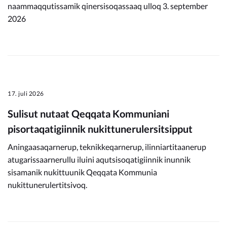
naammaqqutissamik qinersisoqassaaq ulloq 3. september
2026
17. juli 2026
Sulisut nutaat Qeqqata Kommuniani
pisortaqatigiinnik nukittunerulersitsipput
Aningaasaqarnerup, teknikkeqarnerup, ilinniartitaanerup
atugarissaarnerullu iluini aqutsisoqatigiinnik inunnik
sisamanik nukittuunik Qeqqata Kommunia
nukittunerulertitsivoq.