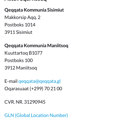
Qeqqata Kommunia Sisimiut
Makkorsip Aqq. 2
Postboks 1014
3911 Sisimiut
Qeqqata Kommunia Maniitsoq
Kuuttartoq B1077
Postboks 100
3912 Maniitsoq
E-mail
qeqqata@qeqqata.gl
Oqarasuaat (+299) 70 21 00
CVR. NR. 31290945
GLN (Global Location Number)