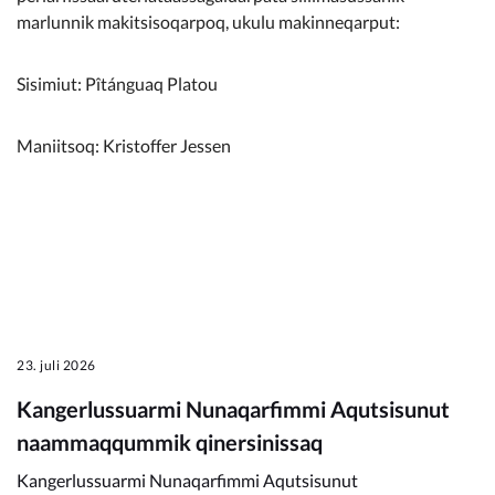
marlunnik makitsisoqarpoq, ukulu makinneqarput:
Sisimiut: Pîtánguaq Platou
Maniitsoq: Kristoffer Jessen
23. juli 2026
Kangerlussuarmi Nunaqarfimmi Aqutsisunut
naammaqqummik qinersinissaq
Kangerlussuarmi Nunaqarfimmi Aqutsisunut