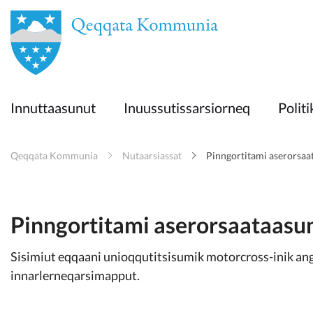
en
Innuttaasunut
Innuttaasunut
Inuussutissarsiorneq
Politi
Inuussutissarsiorneq
Qeqqata Kommunia
Nutaarsiassat
Pinngortitami aserorsaa
Politikki
Takornariat
Pinngortitami aserorsaataasu
Sisimiut eqqaani unioqqutitsisumik motorcross-inik an
Imminut sullinneq
innarlerneqarsimapput.