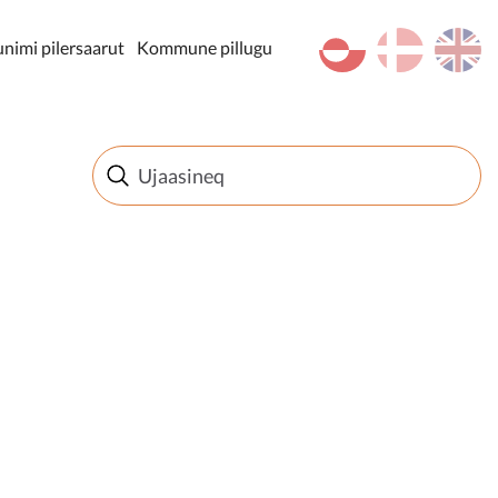
kl-GL
da
en
imi pilersaarut
Kommune pillugu