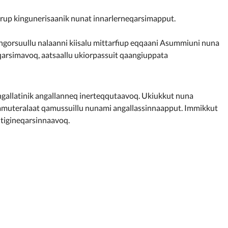
erup kingunerisaanik nunat innarlerneqarsimapput.
ngorsuullu nalaanni kiisalu mittarfiup eqqaani Asummiuni nuna
arsimavoq, aatsaallu ukiorpassuit qaangiuppata
angallatinik angallanneq inerteqqutaavoq. Ukiukkut nuna
 qamuteralaat qamussuillu nunami angallassinnaapput. Immikkut
utigineqarsinnaavoq.