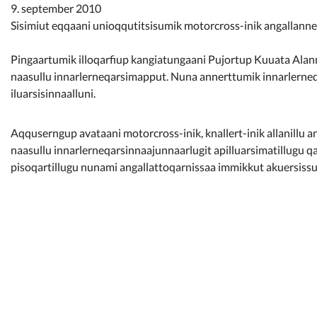
Kommunimi pilersaarut
9. september 2010
Sisimiut eqqaani unioqqutitsisumik motorcross-inik angallann
Kommune pillugu
Pingaartumik illoqarfiup kangiatungaani Pujortup Kuuata Alan
naasullu innarlerneqarsimapput. Nuna annerttumik innarlerneq
iluarsisinnaalluni.
Aqquserngup avataani motorcross-inik, knallert-inik allanillu 
naasullu innarlerneqarsinnaajunnaarlugit apilluarsimatillugu
pisoqartillugu nunami angallattoqarnissaa immikkut akuersiss