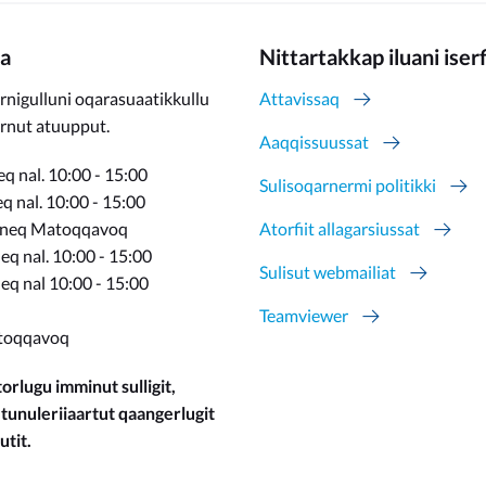
a
Nittartakkap iluani iser
rnigulluni oqarasuaatikkullu
Attavissaq
ernut atuupput.
Aaqqissuussat
q nal. 10:00 - 15:00
Sulisoqarnermi politikki
 nal. 10:00 - 15:00
rneq Matoqqavoq
Atorfiit allagarsiussat
q nal. 10:00 - 15:00
Sulisut webmailiat
eq nal 10:00 - 15:00
Teamviewer
toqqavoq
orlugu imminut sulligit,
 tunuleriiaartut qaangerlugit
utit.