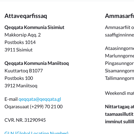
Attaveqarfissaq
Ammasarfi
Qeqqata Kommunia Sisimiut
Ammasarfiit o
Makkorsip Aqq. 2
saaffiginninn
Postboks 1014
Ataasinngorne
3911 Sisimiut
Marlunngorneq
Qeqqata Kommunia Maniitsoq
Pingasunngo
Kuuttartoq B1077
Sisamanngorne
Postboks 100
Tallimanngorn
3912 Maniitsoq
Weekendi ma
E-mail
qeqqata@qeqqata.gl
Oqarasuaat (+299) 70 21 00
Nittartagaq at
taamaasillutit
CVR. NR. 31290945
imminut sullill
GLN (Global Location Number)