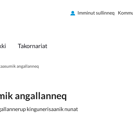
Imminut sullinneq
Kommun
kki
Takornariat
taasumik angallanneq
mik angallanneq
gallannerup kingunerisaanik nunat