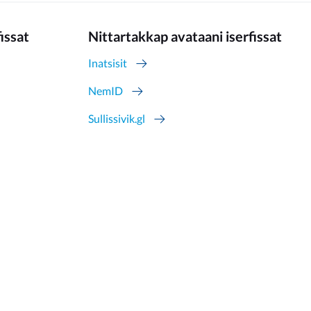
fissat
Nittartakkap avataani iserfissat
Inatsisit
NemID
Sullissivik.gl