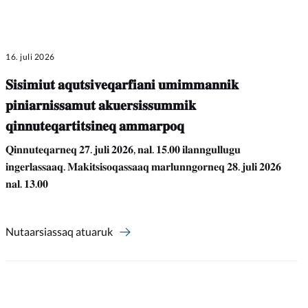
16. juli 2026
𝐒𝐢𝐬𝐢𝐦𝐢𝐮𝐭 𝐚𝐪𝐮𝐭𝐬𝐢𝐯𝐞𝐪𝐚𝐫𝐟𝐢𝐚𝐧𝐢 𝐮𝐦𝐢𝐦𝐦𝐚𝐧𝐧𝐢𝐤
𝐩𝐢𝐧𝐢𝐚𝐫𝐧𝐢𝐬𝐬𝐚𝐦𝐮𝐭 𝐚𝐤𝐮𝐞𝐫𝐬𝐢𝐬𝐬𝐮𝐦𝐦𝐢𝐤
𝐪𝐢𝐧𝐧𝐮𝐭𝐞𝐪𝐚𝐫𝐭𝐢𝐭𝐬𝐢𝐧𝐞𝐪 𝐚𝐦𝐦𝐚𝐫𝐩𝐨𝐪
𝐐𝐢𝐧𝐧𝐮𝐭𝐞𝐪𝐚𝐫𝐧𝐞𝐪 𝟐𝟕. 𝐣𝐮𝐥𝐢 𝟐𝟎𝟐𝟔, 𝐧𝐚𝐥. 𝟏𝟓.𝟎𝟎 𝐢𝐥𝐚𝐧𝐧𝐠𝐮𝐥𝐥𝐮𝐠𝐮
𝐢𝐧𝐠𝐞𝐫𝐥𝐚𝐬𝐬𝐚𝐚𝐪. 𝐌𝐚𝐤𝐢𝐭𝐬𝐢𝐬𝐨𝐪𝐚𝐬𝐬𝐚𝐚𝐪 𝐦𝐚𝐫𝐥𝐮𝐧𝐧𝐠𝐨𝐫𝐧𝐞𝐪 𝟐𝟖. 𝐣𝐮𝐥𝐢 𝟐𝟎𝟐𝟔
𝐧𝐚𝐥. 𝟏𝟑.𝟎𝟎
Nutaarsiassaq atuaruk