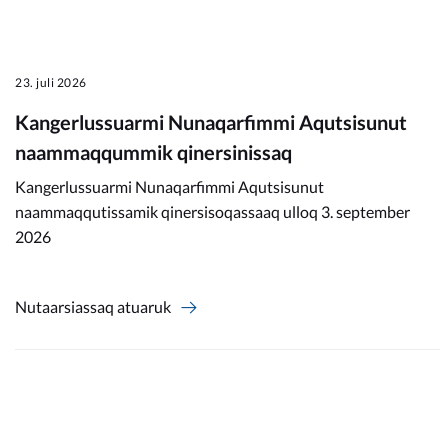
23. juli 2026
Kangerlussuarmi Nunaqarfimmi Aqutsisunut
naammaqqummik qinersinissaq
Kangerlussuarmi Nunaqarfimmi Aqutsisunut
naammaqqutissamik qinersisoqassaaq ulloq 3. september
2026
Nutaarsiassaq atuaruk