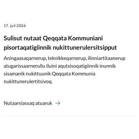
17. juli 2026
Sulisut nutaat Qeqqata Kommuniani
pisortaqatigiinnik nukittunerulersitsipput
Aningaasaqarnerup, teknikkeqarnerup, ilinniartitaanerup
atugarissaarnerullu iluini aqutsisoqatigiinnik inunnik
sisamanik nukittuunik Qeqqata Kommunia
nukittunerulertitsivoq.
Nutaarsiassaq atuaruk