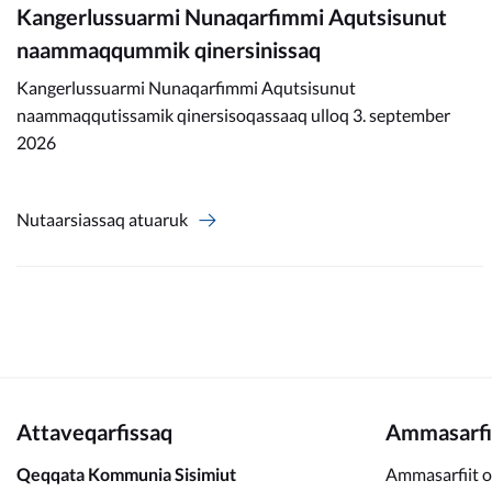
Kangerlussuarmi Nunaqarfimmi Aqutsisunut
naammaqqummik qinersinissaq
Kangerlussuarmi Nunaqarfimmi Aqutsisunut
naammaqqutissamik qinersisoqassaaq ulloq 3. september
2026
Nutaarsiassaq atuaruk
Attaveqarfissaq
Ammasarfi
Qeqqata Kommunia Sisimiut
Ammasarfiit o