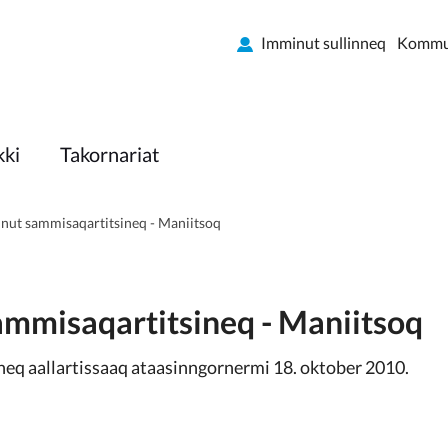
Imminut sullinneq
Kommun
kki
Takornariat
nut sammisaqartitsineq - Maniitsoq
ammisaqartitsineq - Maniitsoq
eq aallartissaaq ataasinngornermi 18. oktober 2010.