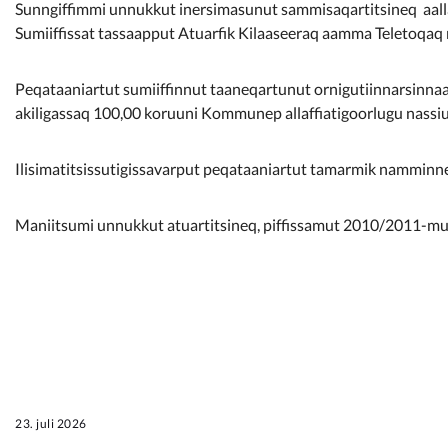
Kommunimi pilersaarut
Sunngiffimmi unnukkut inersimasunut sammisaqartitsineq aall
Sumiiffissat tassaapput Atuarfik Kilaaseeraq aamma Teletoqaq n
Kommune pillugu
Peqataaniartut sumiiffinnut taaneqartunut ornigutiinnarsinnaap
akiligassaq 100,00 koruuni Kommunep allaffiatigoorlugu nas
Ilisimatitsissutigissavarput peqataaniartut tamarmik nammin
Maniitsumi unnukkut atuartitsineq, piffissamut 2010/2011-m
23. juli 2026