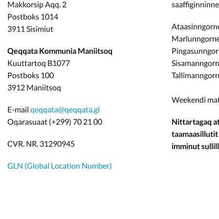
Makkorsip Aqq. 2
saaffiginninn
Postboks 1014
Ataasinngorne
3911 Sisimiut
Marlunngorneq
Qeqqata Kommunia Maniitsoq
Pingasunngo
Kuuttartoq B1077
Sisamanngorne
Postboks 100
Tallimanngorn
3912 Maniitsoq
Weekendi ma
E-mail
qeqqata@qeqqata.gl
Oqarasuaat (+299) 70 21 00
Nittartagaq at
taamaasillutit
CVR. NR. 31290945
imminut sullill
GLN (Global Location Number)