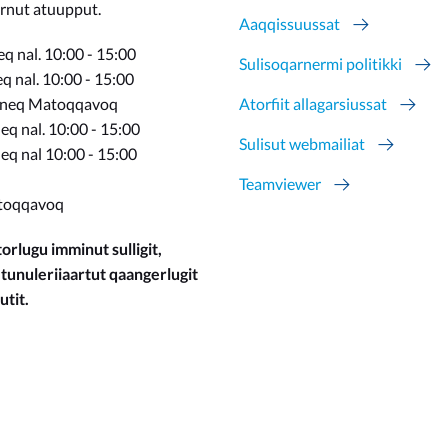
ernut atuupput.
Aaqqissuussat
q nal. 10:00 - 15:00
Sulisoqarnermi politikki
 nal. 10:00 - 15:00
rneq Matoqqavoq
Atorfiit allagarsiussat
q nal. 10:00 - 15:00
Sulisut webmailiat
eq nal 10:00 - 15:00
Teamviewer
toqqavoq
orlugu imminut sulligit,
 tunuleriiaartut qaangerlugit
utit.