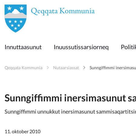
en
Innuttaasunut
Innuttaasunut
Inuussutissarsiorneq
Politi
Inuussutissarsiorneq
Qeqqata Kommunia
Nutaarsiassat
Sunngiffimmi inersimasu
Politikki
Takornariat
Sunngiffimmi inersimasunut s
Sunngiffimmi unnukkut inersimasunut sammisaqartitsin
Imminut sullinneq
11. oktober 2010