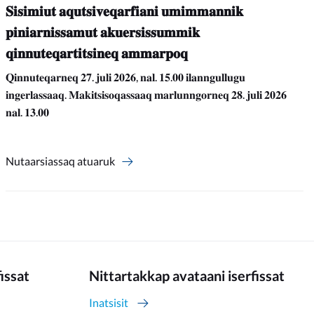
𝐒𝐢𝐬𝐢𝐦𝐢𝐮𝐭 𝐚𝐪𝐮𝐭𝐬𝐢𝐯𝐞𝐪𝐚𝐫𝐟𝐢𝐚𝐧𝐢 𝐮𝐦𝐢𝐦𝐦𝐚𝐧𝐧𝐢𝐤
𝐩𝐢𝐧𝐢𝐚𝐫𝐧𝐢𝐬𝐬𝐚𝐦𝐮𝐭 𝐚𝐤𝐮𝐞𝐫𝐬𝐢𝐬𝐬𝐮𝐦𝐦𝐢𝐤
𝐪𝐢𝐧𝐧𝐮𝐭𝐞𝐪𝐚𝐫𝐭𝐢𝐭𝐬𝐢𝐧𝐞𝐪 𝐚𝐦𝐦𝐚𝐫𝐩𝐨𝐪
𝐐𝐢𝐧𝐧𝐮𝐭𝐞𝐪𝐚𝐫𝐧𝐞𝐪 𝟐𝟕. 𝐣𝐮𝐥𝐢 𝟐𝟎𝟐𝟔, 𝐧𝐚𝐥. 𝟏𝟓.𝟎𝟎 𝐢𝐥𝐚𝐧𝐧𝐠𝐮𝐥𝐥𝐮𝐠𝐮
𝐢𝐧𝐠𝐞𝐫𝐥𝐚𝐬𝐬𝐚𝐚𝐪. 𝐌𝐚𝐤𝐢𝐭𝐬𝐢𝐬𝐨𝐪𝐚𝐬𝐬𝐚𝐚𝐪 𝐦𝐚𝐫𝐥𝐮𝐧𝐧𝐠𝐨𝐫𝐧𝐞𝐪 𝟐𝟖. 𝐣𝐮𝐥𝐢 𝟐𝟎𝟐𝟔
𝐧𝐚𝐥. 𝟏𝟑.𝟎𝟎
Nutaarsiassaq atuaruk
fissat
Nittartakkap avataani iserfissat
Inatsisit