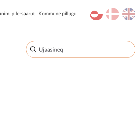
kl-GL
da
en
imi pilersaarut
Kommune pillugu