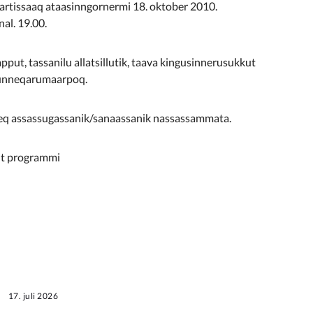
artissaaq ataasinngornermi 18. oktober 2010.
al. 19.00.
put, tassanilu allatsillutik, taava kingusinnerusukkut
siunneqarumaarpoq.
neq assassugassanik/sanaassanik nassassammata.
ut programmi
17. juli 2026