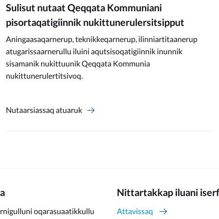
Sulisut nutaat Qeqqata Kommuniani
pisortaqatigiinnik nukittunerulersitsipput
Aningaasaqarnerup, teknikkeqarnerup, ilinniartitaanerup
atugarissaarnerullu iluini aqutsisoqatigiinnik inunnik
sisamanik nukittuunik Qeqqata Kommunia
nukittunerulertitsivoq.
Nutaarsiassaq atuaruk
a
Nittartakkap iluani iser
rnigulluni oqarasuaatikkullu
Attavissaq