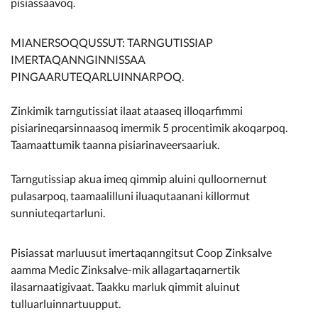
pisiassaavoq.
MIANERSOQQUSSUT: TARNGUTISSIAP
IMERTAQANNGINNISSAA
PINGAARUTEQARLUINNARPOQ.
Zinkimik tarngutissiat ilaat ataaseq illoqarfimmi
pisiarineqarsinnaasoq imermik 5 procentimik akoqarpoq.
Taamaattumik taanna pisiarinaveersaariuk.
Tarngutissiap akua imeq qimmip aluini qulloornernut
pulasarpoq, taamaalilluni iluaqutaanani killormut
sunniuteqartarluni.
Pisiassat marluusut imertaqanngitsut Coop Zinksalve
aamma Medic Zinksalve-mik allagartaqarnertik
ilasarnaatigivaat. Taakku marluk qimmit aluinut
tulluarluinnartuupput.