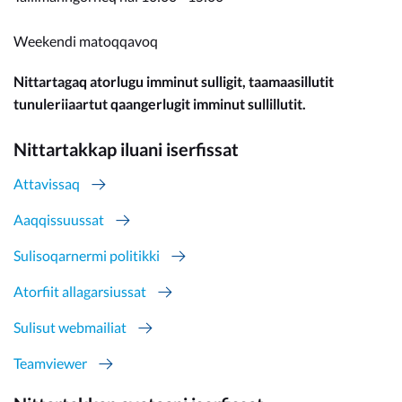
Weekendi matoqqavoq
Nittartagaq atorlugu imminut sulligit, taamaasillutit
tunuleriiaartut qaangerlugit imminut sullillutit.
Nittartakkap iluani iserfissat
Attavissaq
Aaqqissuussat
Sulisoqarnermi politikki
Atorfiit allagarsiussat
Sulisut webmailiat
Teamviewer