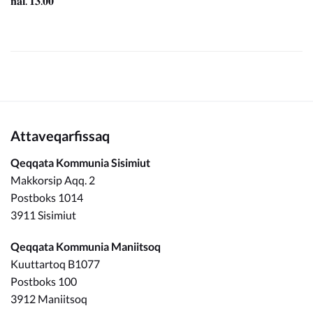
𝐧𝐚𝐥. 𝟏𝟑.𝟎𝟎
Attaveqarfissaq
Qeqqata Kommunia Sisimiut
Makkorsip Aqq. 2
Postboks 1014
3911 Sisimiut
Qeqqata Kommunia Maniitsoq
Kuuttartoq B1077
Postboks 100
3912 Maniitsoq