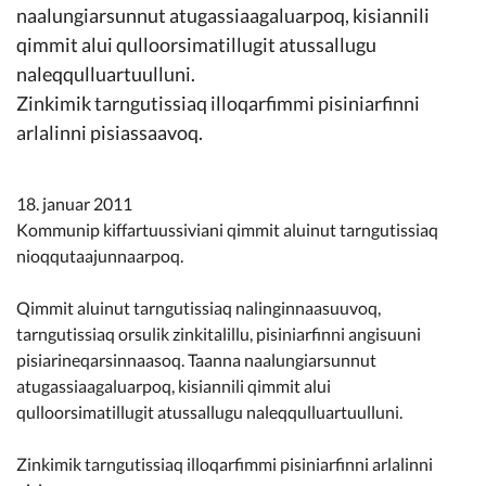
Kommunimi pilersaarut
naalungiarsunnut atugassiaagaluarpoq, kisiannili
qimmit alui qulloorsimatillugit atussallugu
naleqqulluartuulluni.
Kommune pillugu
Zinkimik tarngutissiaq illoqarfimmi pisiniarfinni
arlalinni pisiassaavoq.
18. januar 2011
Kommunip kiffartuussiviani qimmit aluinut tarngutissiaq
nioqqutaajunnaarpoq.
Qimmit aluinut tarngutissiaq nalinginnaasuuvoq,
tarngutissiaq orsulik zinkitalillu, pisiniarfinni angisuuni
pisiarineqarsinnaasoq. Taanna naalungiarsunnut
atugassiaagaluarpoq, kisiannili qimmit alui
qulloorsimatillugit atussallugu naleqqulluartuulluni.
Zinkimik tarngutissiaq illoqarfimmi pisiniarfinni arlalinni