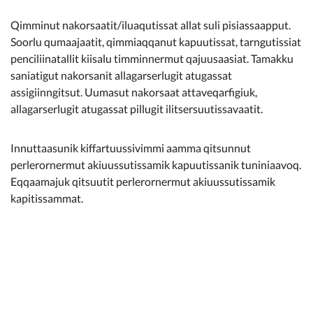
Qimminut nakorsaatit/iluaqutissat allat suli pisiassaapput.
Soorlu qumaajaatit, qimmiaqqanut kapuutissat, tarngutissiat
penciliinatallit kiisalu timminnermut qajuusaasiat. Tamakku
saniatigut nakorsanit allagarserlugit atugassat
assigiinngitsut. Uumasut nakorsaat attaveqarfigiuk,
allagarserlugit atugassat pillugit ilitsersuutissavaatit.
Innuttaasunik kiffartuussivimmi aamma qitsunnut
perlerornermut akiuussutissamik kapuutissanik tuniniaavoq.
Eqqaamajuk qitsuutit perlerornermut akiuussutissamik
kapitissammat.