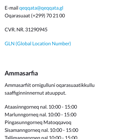
E-mail
qeqqata@qeqqata.gl
Oqarasuaat (+299) 70 21 00
CVR. NR. 31290945
GLN (Global Location Number)
Ammasarfia
Ammasarfiit ornigulluni oqarasuaatikkullu
saaffiginninnernut atuupput.
Ataasinngorneq nal. 10:00 - 15:00
Marlunngorneq nal. 10:00 - 15:00
Pingasunngorneq Matoqqavoq
Sisamanngorneq nal. 10:00 - 15:00
Tallimanngorneq nal 10:00 - 15:00