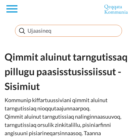
en
Innuttaasunut
Inuussutissarsiorneq
Qimmit aluinut tarngutissaq
pillugu paasisstusissiissut -
Politikki
Sisimiut
Takornariat
Kommunip kiffartuussiviani qimmit aluinut
tarngutissiaq nioqqutaajunnaarpoq.
Qimmit aluinut tarngutissiaq nalinginnaasuuvoq,
Imminut sullinneq
tarngutissiaq orsulik zinkitalillu, pisiniarfinni
angisuuni pisiarineqarsinnaasoq. Taanna