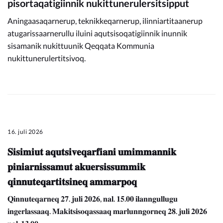
pisortaqatigiinnik nukittunerulersitsipput
Aningaasaqarnerup, teknikkeqarnerup, ilinniartitaanerup
atugarissaarnerullu iluini aqutsisoqatigiinnik inunnik
sisamanik nukittuunik Qeqqata Kommunia
nukittunerulertitsivoq.
16. juli 2026
𝐒𝐢𝐬𝐢𝐦𝐢𝐮𝐭 𝐚𝐪𝐮𝐭𝐬𝐢𝐯𝐞𝐪𝐚𝐫𝐟𝐢𝐚𝐧𝐢 𝐮𝐦𝐢𝐦𝐦𝐚𝐧𝐧𝐢𝐤
𝐩𝐢𝐧𝐢𝐚𝐫𝐧𝐢𝐬𝐬𝐚𝐦𝐮𝐭 𝐚𝐤𝐮𝐞𝐫𝐬𝐢𝐬𝐬𝐮𝐦𝐦𝐢𝐤
𝐪𝐢𝐧𝐧𝐮𝐭𝐞𝐪𝐚𝐫𝐭𝐢𝐭𝐬𝐢𝐧𝐞𝐪 𝐚𝐦𝐦𝐚𝐫𝐩𝐨𝐪
𝐐𝐢𝐧𝐧𝐮𝐭𝐞𝐪𝐚𝐫𝐧𝐞𝐪 𝟐𝟕. 𝐣𝐮𝐥𝐢 𝟐𝟎𝟐𝟔, 𝐧𝐚𝐥. 𝟏𝟓.𝟎𝟎 𝐢𝐥𝐚𝐧𝐧𝐠𝐮𝐥𝐥𝐮𝐠𝐮
𝐢𝐧𝐠𝐞𝐫𝐥𝐚𝐬𝐬𝐚𝐚𝐪. 𝐌𝐚𝐤𝐢𝐭𝐬𝐢𝐬𝐨𝐪𝐚𝐬𝐬𝐚𝐚𝐪 𝐦𝐚𝐫𝐥𝐮𝐧𝐧𝐠𝐨𝐫𝐧𝐞𝐪 𝟐𝟖. 𝐣𝐮𝐥𝐢 𝟐𝟎𝟐𝟔