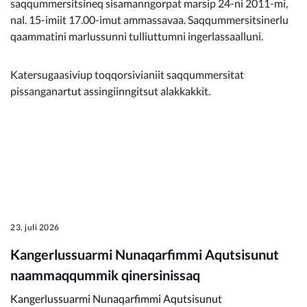
saqqummersitsineq sisamanngorpat marsip 24-ni 2011-mi,
Kommunimi pilersaarut
nal. 15-imiit 17.00-imut ammassavaa. Saqqummersitsinerlu
qaammatini marlussunni tulliuttumni ingerlassaalluni.
Kommune pillugu
Katersugaasiviup toqqorsivianiit saqqummersitat
pissanganartut assingiinngitsut alakkakkit.
23. juli 2026
Kangerlussuarmi Nunaqarfimmi Aqutsisunut
naammaqqummik qinersinissaq
Kangerlussuarmi Nunaqarfimmi Aqutsisunut