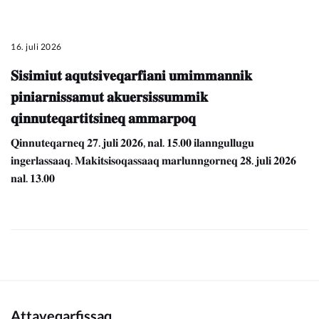
16. juli 2026
𝐒𝐢𝐬𝐢𝐦𝐢𝐮𝐭 𝐚𝐪𝐮𝐭𝐬𝐢𝐯𝐞𝐪𝐚𝐫𝐟𝐢𝐚𝐧𝐢 𝐮𝐦𝐢𝐦𝐦𝐚𝐧𝐧𝐢𝐤
𝐩𝐢𝐧𝐢𝐚𝐫𝐧𝐢𝐬𝐬𝐚𝐦𝐮𝐭 𝐚𝐤𝐮𝐞𝐫𝐬𝐢𝐬𝐬𝐮𝐦𝐦𝐢𝐤
𝐪𝐢𝐧𝐧𝐮𝐭𝐞𝐪𝐚𝐫𝐭𝐢𝐭𝐬𝐢𝐧𝐞𝐪 𝐚𝐦𝐦𝐚𝐫𝐩𝐨𝐪
𝐐𝐢𝐧𝐧𝐮𝐭𝐞𝐪𝐚𝐫𝐧𝐞𝐪 𝟐𝟕. 𝐣𝐮𝐥𝐢 𝟐𝟎𝟐𝟔, 𝐧𝐚𝐥. 𝟏𝟓.𝟎𝟎 𝐢𝐥𝐚𝐧𝐧𝐠𝐮𝐥𝐥𝐮𝐠𝐮
𝐢𝐧𝐠𝐞𝐫𝐥𝐚𝐬𝐬𝐚𝐚𝐪. 𝐌𝐚𝐤𝐢𝐭𝐬𝐢𝐬𝐨𝐪𝐚𝐬𝐬𝐚𝐚𝐪 𝐦𝐚𝐫𝐥𝐮𝐧𝐧𝐠𝐨𝐫𝐧𝐞𝐪 𝟐𝟖. 𝐣𝐮𝐥𝐢 𝟐𝟎𝟐𝟔
𝐧𝐚𝐥. 𝟏𝟑.𝟎𝟎
Attaveqarfissaq