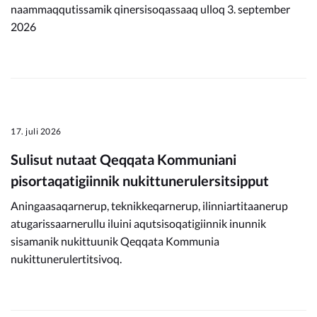
naammaqqutissamik qinersisoqassaaq ulloq 3. september
2026
17. juli 2026
Sulisut nutaat Qeqqata Kommuniani
pisortaqatigiinnik nukittunerulersitsipput
Aningaasaqarnerup, teknikkeqarnerup, ilinniartitaanerup
atugarissaarnerullu iluini aqutsisoqatigiinnik inunnik
sisamanik nukittuunik Qeqqata Kommunia
nukittunerulertitsivoq.