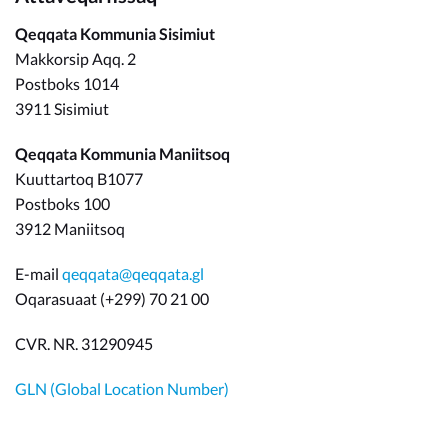
Qeqqata Kommunia Sisimiut
Makkorsip Aqq. 2
Postboks 1014
3911 Sisimiut
Qeqqata Kommunia Maniitsoq
Kuuttartoq B1077
Postboks 100
3912 Maniitsoq
E-mail
qeqqata@qeqqata.gl
Oqarasuaat (+299) 70 21 00
CVR. NR. 31290945
GLN (Global Location Number)