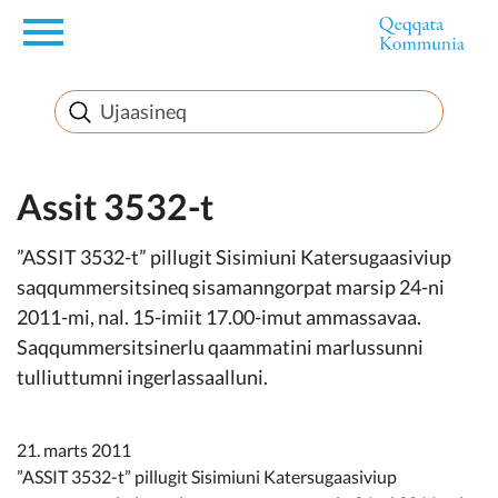
en
Innuttaasunut
Inuussutissarsiorneq
Assit 3532-t
”ASSIT 3532-t” pillugit Sisimiuni Katersugaasiviup
Politikki
saqqummersitsineq sisamanngorpat marsip 24-ni
2011-mi, nal. 15-imiit 17.00-imut ammassavaa.
Takornariat
Saqqummersitsinerlu qaammatini marlussunni
tulliuttumni ingerlassaalluni.
Imminut sullinneq
21. marts 2011
”ASSIT 3532-t” pillugit Sisimiuni Katersugaasiviup