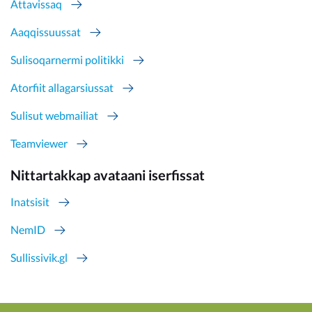
Attavissaq
Aaqqissuussat
Sulisoqarnermi politikki
Atorfiit allagarsiussat
Sulisut webmailiat
Teamviewer
Nittartakkap avataani iserfissat
Inatsisit
NemID
Sullissivik.gl