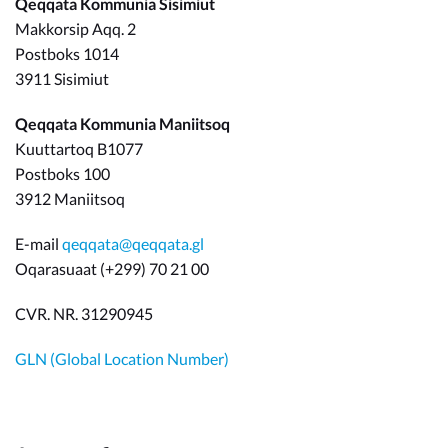
Qeqqata Kommunia Sisimiut
Makkorsip Aqq. 2
Postboks 1014
3911 Sisimiut
Qeqqata Kommunia Maniitsoq
Kuuttartoq B1077
Postboks 100
3912 Maniitsoq
E-mail
qeqqata@qeqqata.gl
Oqarasuaat (+299) 70 21 00
CVR. NR. 31290945
GLN (Global Location Number)