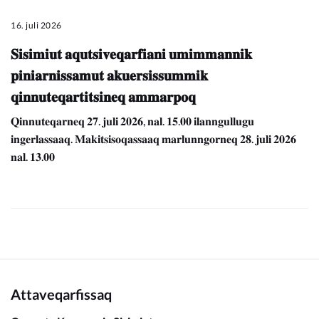
16. juli 2026
𝐒𝐢𝐬𝐢𝐦𝐢𝐮𝐭 𝐚𝐪𝐮𝐭𝐬𝐢𝐯𝐞𝐪𝐚𝐫𝐟𝐢𝐚𝐧𝐢 𝐮𝐦𝐢𝐦𝐦𝐚𝐧𝐧𝐢𝐤
𝐩𝐢𝐧𝐢𝐚𝐫𝐧𝐢𝐬𝐬𝐚𝐦𝐮𝐭 𝐚𝐤𝐮𝐞𝐫𝐬𝐢𝐬𝐬𝐮𝐦𝐦𝐢𝐤
𝐪𝐢𝐧𝐧𝐮𝐭𝐞𝐪𝐚𝐫𝐭𝐢𝐭𝐬𝐢𝐧𝐞𝐪 𝐚𝐦𝐦𝐚𝐫𝐩𝐨𝐪
𝐐𝐢𝐧𝐧𝐮𝐭𝐞𝐪𝐚𝐫𝐧𝐞𝐪 𝟐𝟕. 𝐣𝐮𝐥𝐢 𝟐𝟎𝟐𝟔, 𝐧𝐚𝐥. 𝟏𝟓.𝟎𝟎 𝐢𝐥𝐚𝐧𝐧𝐠𝐮𝐥𝐥𝐮𝐠𝐮
𝐢𝐧𝐠𝐞𝐫𝐥𝐚𝐬𝐬𝐚𝐚𝐪. 𝐌𝐚𝐤𝐢𝐭𝐬𝐢𝐬𝐨𝐪𝐚𝐬𝐬𝐚𝐚𝐪 𝐦𝐚𝐫𝐥𝐮𝐧𝐧𝐠𝐨𝐫𝐧𝐞𝐪 𝟐𝟖. 𝐣𝐮𝐥𝐢 𝟐𝟎𝟐𝟔
𝐧𝐚𝐥. 𝟏𝟑.𝟎𝟎
Attaveqarfissaq