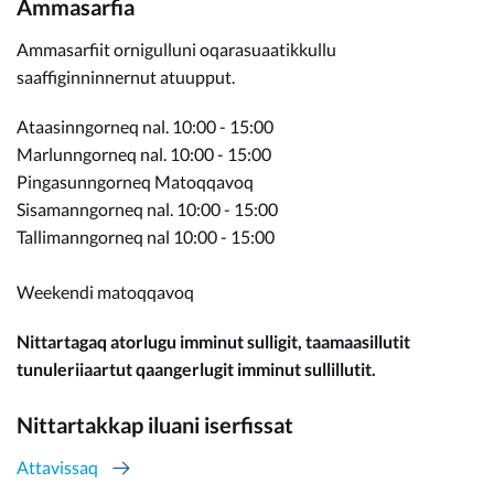
Ammasarfia
Ammasarfiit ornigulluni oqarasuaatikkullu
saaffiginninnernut atuupput.
Ataasinngorneq nal. 10:00 - 15:00
Marlunngorneq nal. 10:00 - 15:00
Pingasunngorneq Matoqqavoq
Sisamanngorneq nal. 10:00 - 15:00
Tallimanngorneq nal 10:00 - 15:00
Weekendi matoqqavoq
Nittartagaq atorlugu imminut sulligit, taamaasillutit
tunuleriiaartut qaangerlugit imminut sullillutit.
Nittartakkap iluani iserfissat
Attavissaq