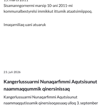
Kommunimi pilersaarut
Sisamanngornermi marsip 10-ani 2011-mi
kommunalbestyrelsi immikkut ittumik ataatsimiippoq.
Kommune pillugu
Imaqarniliaq uani atuaruk
23. juli 2026
Kangerlussuarmi Nunaqarfimmi Aqutsisunut
naammaqqummik qinersinissaq
Kangerlussuarmi Nunaqarfimmi Aqutsisunut
naammaqqutissamik qinersisoqassaaq ulloq 3. september