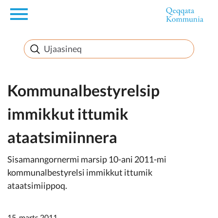
en
Innuttaasunut
Inuussutissarsiorneq
Kommunalbestyrelsip
immikkut ittumik
Politikki
ataatsimiinnera
Takornariat
Sisamanngornermi marsip 10-ani 2011-mi
kommunalbestyrelsi immikkut ittumik
ataatsimiippoq.
Imminut sullinneq
15. marts 2011