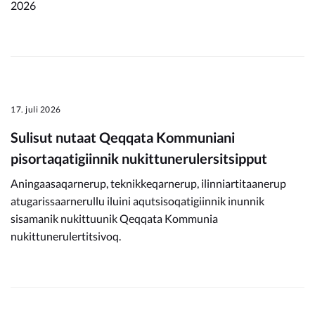
2026
17. juli 2026
Sulisut nutaat Qeqqata Kommuniani
pisortaqatigiinnik nukittunerulersitsipput
Aningaasaqarnerup, teknikkeqarnerup, ilinniartitaanerup
atugarissaarnerullu iluini aqutsisoqatigiinnik inunnik
sisamanik nukittuunik Qeqqata Kommunia
nukittunerulertitsivoq.