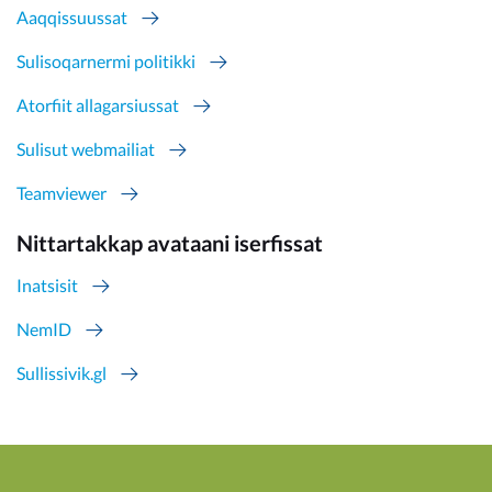
Aaqqissuussat
Sulisoqarnermi politikki
Atorfiit allagarsiussat
Sulisut webmailiat
Teamviewer
Nittartakkap avataani iserfissat
Inatsisit
NemID
Sullissivik.gl