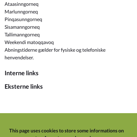
Ataasinngorneq
Marlunngorneq
Pinqasunngorneq
Sisamanngorneq
Tallimanngorneq
Weekendi matoqqavoq
Abningstiderne gælder for fysiske og telefoniske
henvendelser.
Interne links
Eksterne links
This page uses cookies to store some informations on