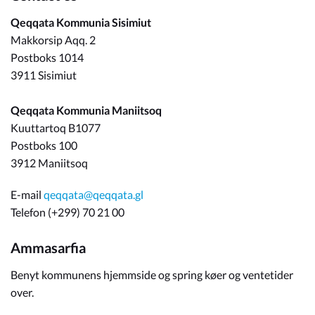
Qeqqata Kommunia Sisimiut
Makkorsip Aqq. 2
Postboks 1014
3911 Sisimiut
Qeqqata Kommunia Maniitsoq
Kuuttartoq B1077
Postboks 100
3912 Maniitsoq
E-mail
qeqqata@qeqqata.gl
Telefon (+299) 70 21 00
Ammasarfia
Benyt kommunens hjemmside og spring køer og ventetider
over.