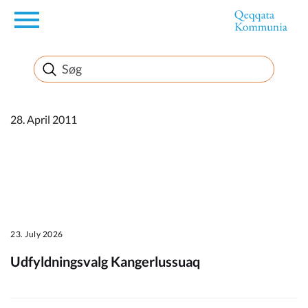
en
Borger
Erhverv
28. April 2011
Politik
Turisme
23. July 2026
Udfyldningsvalg Kangerlussuaq
Kommuneplanen