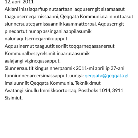
12. april 2011
Kommunimi pilersaarut
Akiani inissiaqarfiup nutaartaani aqquserngit sisamaasut
taaguuserneqarnissaanni, Qeqqata Kommuniata innuttaasut
Kommune pillugu
siunnersuuteqarnissaannik kaammattorpai. Aqquserngit
pineqartut nunap assingani aappilasumik
nalunaqutserneqarnikuupput.
Aqqusinernut taaguutit sorliit toqqarneqassanersut
Kommunalbestyrelsimit inaarutaasumik
aalajangiivigineqassapput.
Siunnersuutit kingusinnerpaamik 2011-mi apriilip 27-ani
tunniunneqareersimassapput, uunga:
qeqqata@qeqqata.gl
imaluunniit Qeqqata Kommunia, Teknikkimut
Avatangiisinullu Immikkoortortaq, Postboks 1014, 3911
Sisimiut.