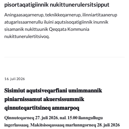
pisortaqatigiinnik nukittunerulersitsipput
Aningaasaqarnerup, teknikkeqarnerup, ilinniartitaanerup
atugarissaarnerullu iluini aqutsisoqatigiinnik inunnik
sisamanik nukittuunik Qeqqata Kommunia
nukittunerulertitsivoq.
16. juli 2026
𝐒𝐢𝐬𝐢𝐦𝐢𝐮𝐭 𝐚𝐪𝐮𝐭𝐬𝐢𝐯𝐞𝐪𝐚𝐫𝐟𝐢𝐚𝐧𝐢 𝐮𝐦𝐢𝐦𝐦𝐚𝐧𝐧𝐢𝐤
𝐩𝐢𝐧𝐢𝐚𝐫𝐧𝐢𝐬𝐬𝐚𝐦𝐮𝐭 𝐚𝐤𝐮𝐞𝐫𝐬𝐢𝐬𝐬𝐮𝐦𝐦𝐢𝐤
𝐪𝐢𝐧𝐧𝐮𝐭𝐞𝐪𝐚𝐫𝐭𝐢𝐭𝐬𝐢𝐧𝐞𝐪 𝐚𝐦𝐦𝐚𝐫𝐩𝐨𝐪
𝐐𝐢𝐧𝐧𝐮𝐭𝐞𝐪𝐚𝐫𝐧𝐞𝐪 𝟐𝟕. 𝐣𝐮𝐥𝐢 𝟐𝟎𝟐𝟔, 𝐧𝐚𝐥. 𝟏𝟓.𝟎𝟎 𝐢𝐥𝐚𝐧𝐧𝐠𝐮𝐥𝐥𝐮𝐠𝐮
𝐢𝐧𝐠𝐞𝐫𝐥𝐚𝐬𝐬𝐚𝐚𝐪. 𝐌𝐚𝐤𝐢𝐭𝐬𝐢𝐬𝐨𝐪𝐚𝐬𝐬𝐚𝐚𝐪 𝐦𝐚𝐫𝐥𝐮𝐧𝐧𝐠𝐨𝐫𝐧𝐞𝐪 𝟐𝟖. 𝐣𝐮𝐥𝐢 𝟐𝟎𝟐𝟔