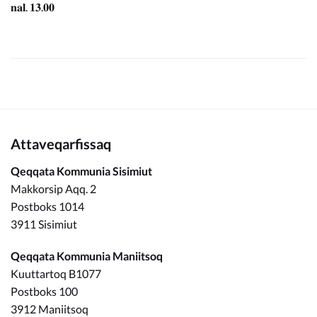
𝐧𝐚𝐥. 𝟏𝟑.𝟎𝟎
Attaveqarfissaq
Qeqqata Kommunia Sisimiut
Makkorsip Aqq. 2
Postboks 1014
3911 Sisimiut
Qeqqata Kommunia Maniitsoq
Kuuttartoq B1077
Postboks 100
3912 Maniitsoq