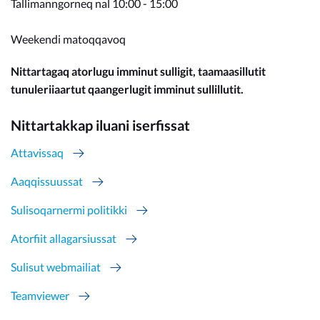
Tallimanngorneq nal 10:00 - 15:00
Weekendi matoqqavoq
Nittartagaq atorlugu imminut sulligit, taamaasillutit
tunuleriiaartut qaangerlugit imminut sullillutit.
Nittartakkap iluani iserfissat
Attavissaq
Aaqqissuussat
Sulisoqarnermi politikki
Atorfiit allagarsiussat
Sulisut webmailiat
Teamviewer