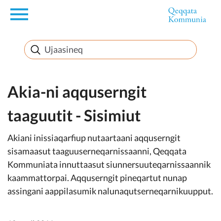
en
Innuttaasunut
Inuussutissarsiorneq
Akia-ni aqquserngit
taaguutit - Sisimiut
Politikki
Akiani inissiaqarfiup nutaartaani aqquserngit
Takornariat
sisamaasut taaguuserneqarnissaanni, Qeqqata
Kommuniata innuttaasut siunnersuuteqarnissaannik
kaammattorpai. Aqquserngit pineqartut nunap
assingani aappilasumik nalunaqutserneqarnikuupput.
Imminut sullinneq