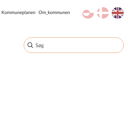
kl-GL
da
en
Kommuneplanen
Om_kommunen