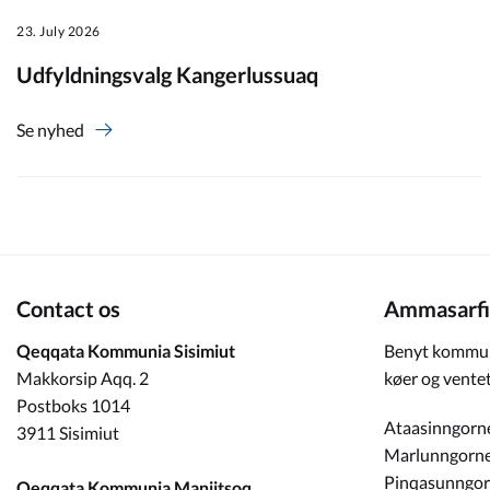
23. July 2026
Om_kommunen
Udfyldningsvalg Kangerlussuaq
Se nyhed
Contact os
Ammasarfi
Qeqqata Kommunia Sisimiut
Benyt kommun
Makkorsip Aqq. 2
køer og ventet
Postboks 1014
Ataasinngorn
3911 Sisimiut
Marlunngorn
Pinqasunngo
Qeqqata Kommunia Maniitsoq