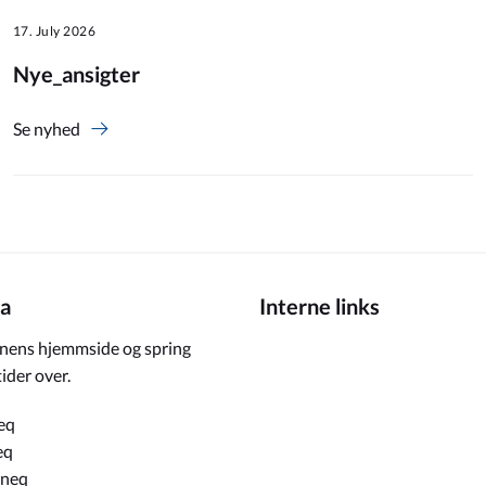
17. July 2026
Nye_ansigter
Se nyhed
a
Interne links
ens hjemmside og spring
ider over.
eq
eq
rneq