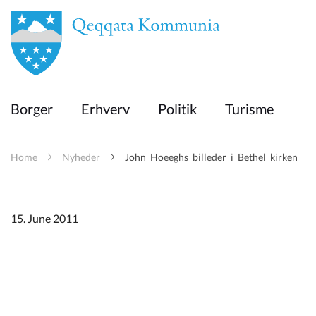
en
Borger
Borger
Erhverv
Politik
Turisme
Erhverv
Home
Nyheder
John_Hoeeghs_billeder_i_Bethel_kirken
Politik
Turisme
15. June 2011
Kommuneplanen