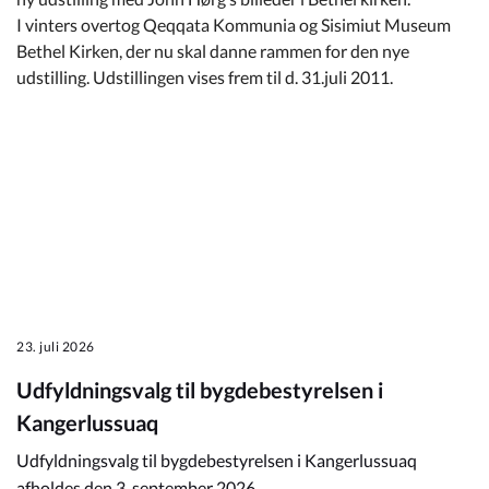
Kommuneplan
I vinters overtog Qeqqata Kommunia og Sisimiut Museum
Bethel Kirken, der nu skal danne rammen for den nye
Om Kommunen
udstilling. Udstillingen vises frem til d. 31.juli 2011.
23. juli 2026
Udfyldningsvalg til bygdebestyrelsen i
Kangerlussuaq
Udfyldningsvalg til bygdebestyrelsen i Kangerlussuaq
afholdes den 3. september 2026