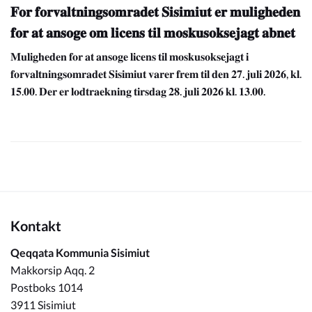
𝐅𝐨𝐫 𝐟𝐨𝐫𝐯𝐚𝐥𝐭𝐧𝐢𝐧𝐠𝐬𝐨𝐦𝐫𝐚𝐝𝐞𝐭 𝐒𝐢𝐬𝐢𝐦𝐢𝐮𝐭 𝐞𝐫 𝐦𝐮𝐥𝐢𝐠𝐡𝐞𝐝𝐞𝐧
𝐟𝐨𝐫 𝐚𝐭 𝐚𝐧𝐬𝐨𝐠𝐞 𝐨𝐦 𝐥𝐢𝐜𝐞𝐧𝐬 𝐭𝐢𝐥 𝐦𝐨𝐬𝐤𝐮𝐬𝐨𝐤𝐬𝐞𝐣𝐚𝐠𝐭 𝐚𝐛𝐧𝐞𝐭
𝐌𝐮𝐥𝐢𝐠𝐡𝐞𝐝𝐞𝐧 𝐟𝐨𝐫 𝐚𝐭 𝐚𝐧𝐬𝐨𝐠𝐞 𝐥𝐢𝐜𝐞𝐧𝐬 𝐭𝐢𝐥 𝐦𝐨𝐬𝐤𝐮𝐬𝐨𝐤𝐬𝐞𝐣𝐚𝐠𝐭 𝐢
𝐟𝐨𝐫𝐯𝐚𝐥𝐭𝐧𝐢𝐧𝐠𝐬𝐨𝐦𝐫𝐚𝐝𝐞𝐭 𝐒𝐢𝐬𝐢𝐦𝐢𝐮𝐭 𝐯𝐚𝐫𝐞𝐫 𝐟𝐫𝐞𝐦 𝐭𝐢𝐥 𝐝𝐞𝐧 𝟐𝟕. 𝐣𝐮𝐥𝐢 𝟐𝟎𝟐𝟔, 𝐤𝐥.
𝟏𝟓.𝟎𝟎. 𝐃𝐞𝐫 𝐞𝐫 𝐥𝐨𝐝𝐭𝐫𝐚𝐞𝐤𝐧𝐢𝐧𝐠 𝐭𝐢𝐫𝐬𝐝𝐚𝐠 𝟐𝟖. 𝐣𝐮𝐥𝐢 𝟐𝟎𝟐𝟔 𝐤𝐥. 𝟏𝟑.𝟎𝟎.
Kontakt
Qeqqata Kommunia Sisimiut
Makkorsip Aqq. 2
Postboks 1014
3911 Sisimiut