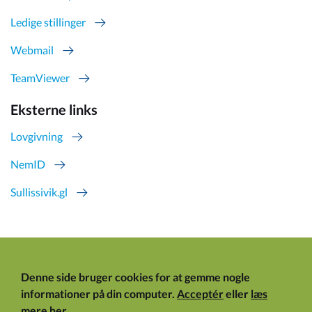
Ledige stillinger
Webmail
TeamViewer
Eksterne links
Lovgivning
NemID
Sullissivik.gl
Denne side bruger cookies for at gemme nogle
informationer på din computer.
Acceptér
eller
læs
mere her
.