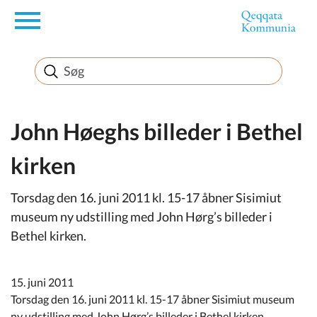
en
Borger
Erhverv
John Høeghs billeder i Bethel
kirken
Politik
Torsdag den 16. juni 2011 kl. 15-17 åbner Sisimiut
Turisme
museum ny udstilling med John Hørg’s billeder i
Bethel kirken.
Selvbetjening
15. juni 2011
Torsdag den 16. juni 2011 kl. 15-17 åbner Sisimiut museum
ny udstilling med John Hørg’s billeder i Bethel kirken.