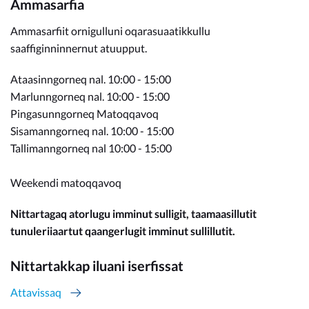
Ammasarfia
Ammasarfiit ornigulluni oqarasuaatikkullu
saaffiginninnernut atuupput.
Ataasinngorneq nal. 10:00 - 15:00
Marlunngorneq nal. 10:00 - 15:00
Pingasunngorneq Matoqqavoq
Sisamanngorneq nal. 10:00 - 15:00
Tallimanngorneq nal 10:00 - 15:00
Weekendi matoqqavoq
Nittartagaq atorlugu imminut sulligit, taamaasillutit
tunuleriiaartut qaangerlugit imminut sullillutit.
Nittartakkap iluani iserfissat
Attavissaq