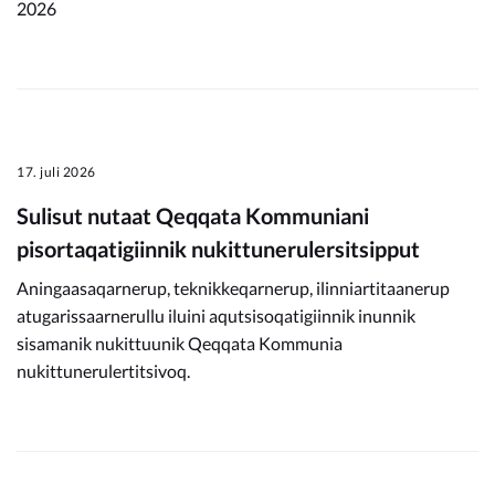
2026
17. juli 2026
Sulisut nutaat Qeqqata Kommuniani
pisortaqatigiinnik nukittunerulersitsipput
Aningaasaqarnerup, teknikkeqarnerup, ilinniartitaanerup
atugarissaarnerullu iluini aqutsisoqatigiinnik inunnik
sisamanik nukittuunik Qeqqata Kommunia
nukittunerulertitsivoq.