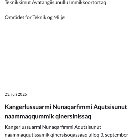
Teknikkimut Avatangiisunullu Immikkoortortaq
Området for Teknik og Miljø
23. juli 2026
Kangerlussuarmi Nunaqarfimmi Aqutsisunut
naammaqqummik qinersinissaq
Kangerlussuarmi Nunaqarfimmi Aqutsisunut
naammaqqutissamik qinersisoqassaaq ulloq 3. september