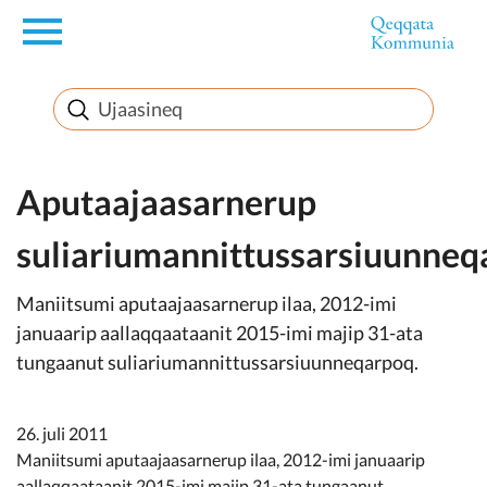
en
Innuttaasunut
Inuussutissarsiorneq
Aputaajaasarnerup
suliariumannittussarsiuunneq
Politikki
Maniitsumi aputaajaasarnerup ilaa, 2012-imi
Takornariat
januaarip aallaqqaataanit 2015-imi majip 31-ata
tungaanut suliariumannittussarsiuunneqarpoq.
Imminut sullinneq
26. juli 2011
Maniitsumi aputaajaasarnerup ilaa, 2012-imi januaarip
aallaqqaataanit 2015-imi majip 31-ata tungaanut