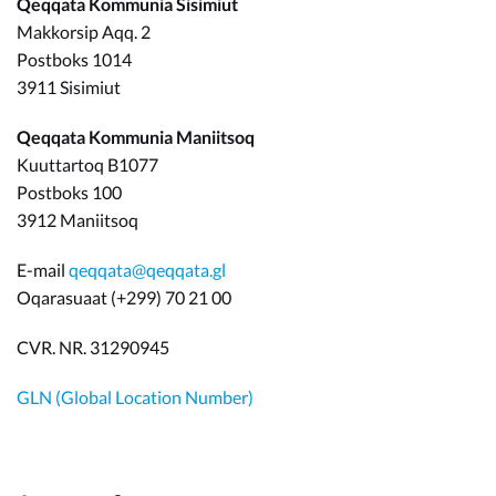
Qeqqata Kommunia Sisimiut
Makkorsip Aqq. 2
Postboks 1014
3911 Sisimiut
Qeqqata Kommunia Maniitsoq
Kuuttartoq B1077
Postboks 100
3912 Maniitsoq
E-mail
qeqqata@qeqqata.gl
Oqarasuaat (+299) 70 21 00
CVR. NR. 31290945
GLN (Global Location Number)