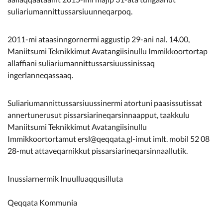
Kommunimi pilersaarut
suliariumannittussarsiuunneqarpoq.
Kommune pillugu
2011-mi ataasinngornermi aggustip 29-ani nal. 14.00,
Maniitsumi Teknikkimut Avatangiisinullu Immikkoortortap
allaffiani suliariumannittussarsiuussinissaq
ingerlanneqassaaq.
Suliariumannittussarsiuussinermi atortuni paasissutissat
annertunerusut pissarsiarineqarsinnaapput, taakkulu
Maniitsumi Teknikkimut Avatangiisinullu
Immikkoortortamut ersl@qeqqata.gl-imut imlt. mobil 52 08
28-mut attaveqarnikkut pissarsiarineqarsinnaallutik.
Inussiarnermik Inuulluaqqusilluta
Qeqqata Kommunia