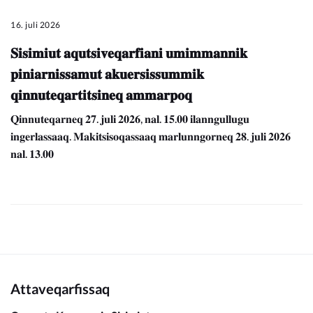
16. juli 2026
𝐒𝐢𝐬𝐢𝐦𝐢𝐮𝐭 𝐚𝐪𝐮𝐭𝐬𝐢𝐯𝐞𝐪𝐚𝐫𝐟𝐢𝐚𝐧𝐢 𝐮𝐦𝐢𝐦𝐦𝐚𝐧𝐧𝐢𝐤
𝐩𝐢𝐧𝐢𝐚𝐫𝐧𝐢𝐬𝐬𝐚𝐦𝐮𝐭 𝐚𝐤𝐮𝐞𝐫𝐬𝐢𝐬𝐬𝐮𝐦𝐦𝐢𝐤
𝐪𝐢𝐧𝐧𝐮𝐭𝐞𝐪𝐚𝐫𝐭𝐢𝐭𝐬𝐢𝐧𝐞𝐪 𝐚𝐦𝐦𝐚𝐫𝐩𝐨𝐪
𝐐𝐢𝐧𝐧𝐮𝐭𝐞𝐪𝐚𝐫𝐧𝐞𝐪 𝟐𝟕. 𝐣𝐮𝐥𝐢 𝟐𝟎𝟐𝟔, 𝐧𝐚𝐥. 𝟏𝟓.𝟎𝟎 𝐢𝐥𝐚𝐧𝐧𝐠𝐮𝐥𝐥𝐮𝐠𝐮
𝐢𝐧𝐠𝐞𝐫𝐥𝐚𝐬𝐬𝐚𝐚𝐪. 𝐌𝐚𝐤𝐢𝐭𝐬𝐢𝐬𝐨𝐪𝐚𝐬𝐬𝐚𝐚𝐪 𝐦𝐚𝐫𝐥𝐮𝐧𝐧𝐠𝐨𝐫𝐧𝐞𝐪 𝟐𝟖. 𝐣𝐮𝐥𝐢 𝟐𝟎𝟐𝟔
𝐧𝐚𝐥. 𝟏𝟑.𝟎𝟎
Attaveqarfissaq