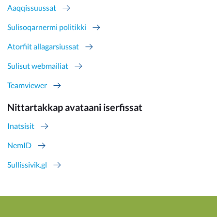
Aaqqissuussat
Sulisoqarnermi politikki
Atorfiit allagarsiussat
Sulisut webmailiat
Teamviewer
Nittartakkap avataani iserfissat
Inatsisit
NemID
Sullissivik.gl