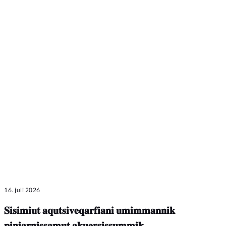
16. juli 2026
𝐒𝐢𝐬𝐢𝐦𝐢𝐮𝐭 𝐚𝐪𝐮𝐭𝐬𝐢𝐯𝐞𝐪𝐚𝐫𝐟𝐢𝐚𝐧𝐢 𝐮𝐦𝐢𝐦𝐦𝐚𝐧𝐧𝐢𝐤
𝐩𝐢𝐧𝐢𝐚𝐫𝐧𝐢𝐬𝐬𝐚𝐦𝐮𝐭 𝐚𝐤𝐮𝐞𝐫𝐬𝐢𝐬𝐬𝐮𝐦𝐦𝐢𝐤