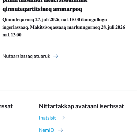
𝐪𝐢𝐧𝐧𝐮𝐭𝐞𝐪𝐚𝐫𝐭𝐢𝐭𝐬𝐢𝐧𝐞𝐪 𝐚𝐦𝐦𝐚𝐫𝐩𝐨𝐪
𝐐𝐢𝐧𝐧𝐮𝐭𝐞𝐪𝐚𝐫𝐧𝐞𝐪 𝟐𝟕. 𝐣𝐮𝐥𝐢 𝟐𝟎𝟐𝟔, 𝐧𝐚𝐥. 𝟏𝟓.𝟎𝟎 𝐢𝐥𝐚𝐧𝐧𝐠𝐮𝐥𝐥𝐮𝐠𝐮
𝐢𝐧𝐠𝐞𝐫𝐥𝐚𝐬𝐬𝐚𝐚𝐪. 𝐌𝐚𝐤𝐢𝐭𝐬𝐢𝐬𝐨𝐪𝐚𝐬𝐬𝐚𝐚𝐪 𝐦𝐚𝐫𝐥𝐮𝐧𝐧𝐠𝐨𝐫𝐧𝐞𝐪 𝟐𝟖. 𝐣𝐮𝐥𝐢 𝟐𝟎𝟐𝟔
𝐧𝐚𝐥. 𝟏𝟑.𝟎𝟎
Nutaarsiassaq atuaruk
fissat
Nittartakkap avataani iserfissat
Inatsisit
NemID