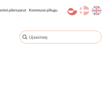
kl-GL
da
en
imi pilersaarut
Kommune pillugu