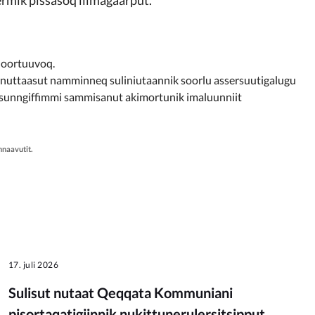
noortuuvoq.
nnuttaasut namminneq suliniutaannik soorlu assersuutigalugu
ik, sunngiffimmi sammisanut akimortunik imaluunniit
nnaavutit.
17. juli 2026
Sulisut nutaat Qeqqata Kommuniani
pisortaqatigiinnik nukittunerulersitsipput