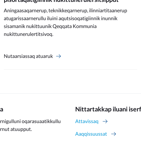
Aningaasaqarnerup, teknikkeqarnerup, ilinniartitaanerup
atugarissaarnerullu iluini aqutsisoqatigiinnik inunnik
sisamanik nukittuunik Qeqqata Kommunia
nukittunerulertitsivoq.
Nutaarsiassaq atuaruk
a
Nittartakkap iluani iser
rnigulluni oqarasuaatikkullu
Attavissaq
ernut atuupput.
Aaqqissuussat