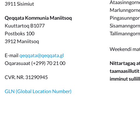
Ataasinngorne
3911 Sisimiut
Marlunngorneq
Qeqqata Kommunia Maniitsoq
Pingasunngo
Kuuttartoq B1077
Sisamanngorne
Postboks 100
Tallimanngorn
3912 Maniitsoq
Weekendi ma
E-mail
qeqqata@qeqqata.gl
Oqarasuaat (+299) 70 21 00
Nittartagaq at
taamaasillutit
CVR. NR. 31290945
imminut sullill
GLN (Global Location Number)