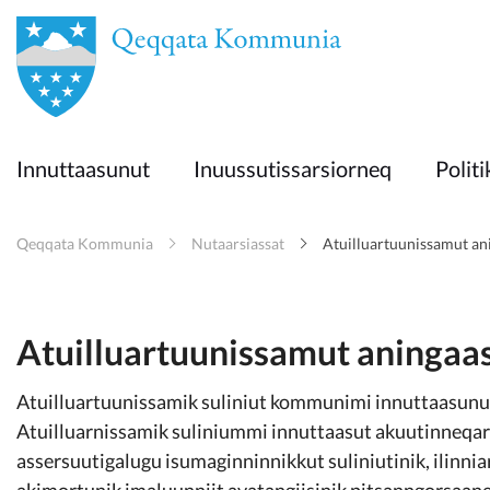
en
Innuttaasunut
Innuttaasunut
Inuussutissarsiorneq
Politi
Inuussutissarsiorneq
Qeqqata Kommunia
Nutaarsiassat
Atuilluartuunissamut ani
Politikki
Takornariat
Atuilluartuunissamut aningaasa
Atuilluartuunissamik suliniut kommunimi innuttaasun
Imminut sullinneq
Atuilluarnissamik suliniummi innuttaasut akuutinneqa
assersuutigalugu isumaginninnikkut suliniutinik, ilinni
akimortunik imaluunniit avatangiisinik pitsanngorsaane