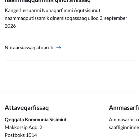
Kangerlussuarmi Nunaqarfimmi Aqutsisunut
naammaqqutissamik qinersisoqassaaq ulloq 3. september
2026
Nutaarsiassaq atuaruk
Attaveqarfissaq
Ammasarfi
Qeqqata Kommunia Sisimiut
Ammasarfiit o
Makkorsip Aqq. 2
saaffiginninn
Postboks 1014