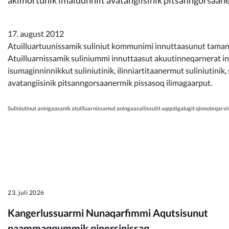
Kommunimi pilersaarut
17. august 2012
Kommune pillugu
Atuilluartuunissamik suliniut kommunimi innuttaasunut tama
Atuilluarnissamik suliniummi innuttaasut akuutinneqarnerat i
isumaginninnikkut suliniutinik, ilinniartitaanermut suliniutin
avatangiisinik pitsanngorsaanermik pissasoq ilimagaarput.
Suliniutinut aningaasanik atuilluarnissamut aningaasaliissutit aqqutigalugit qinnuteqarsi
23. juli 2026
Kangerlussuarmi Nunaqarfimmi Aqutsisunut
naammaqqummik qinersinissaq