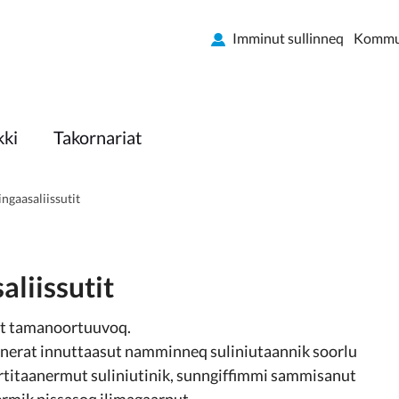
Imminut sullinneq
Kommun
kki
Takornariat
ngaasaliissutit
liissutit
ut tamanoortuuvoq.
rnerat innuttaasut namminneq suliniutaannik soorlu
artitaanermut suliniutinik, sunngiffimmi sammisanut
rmik pissasoq ilimagaarput.