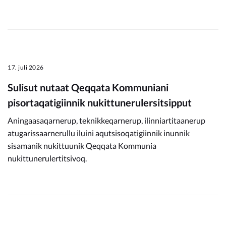
17. juli 2026
Sulisut nutaat Qeqqata Kommuniani
pisortaqatigiinnik nukittunerulersitsipput
Aningaasaqarnerup, teknikkeqarnerup, ilinniartitaanerup
atugarissaarnerullu iluini aqutsisoqatigiinnik inunnik
sisamanik nukittuunik Qeqqata Kommunia
nukittunerulertitsivoq.