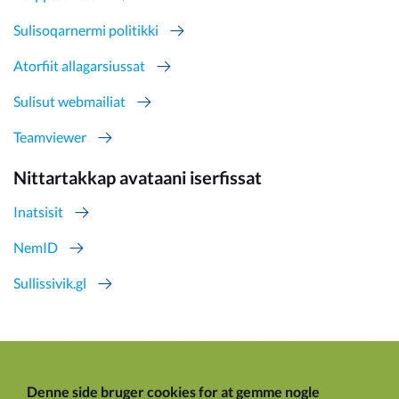
Sulisoqarnermi politikki
Atorfiit allagarsiussat
Sulisut webmailiat
Teamviewer
Nittartakkap avataani iserfissat
Inatsisit
NemID
Sullissivik.gl
Denne side bruger cookies for at gemme nogle