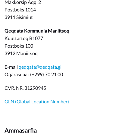
Makkorsip Aqq. 2
Postboks 1014
3911 Sisimiut
Qeqqata Kommunia Maniitsoq
Kuuttartoq B1077
Postboks 100
3912 Maniitsoq
E-mail
qeqqata@qeqqata.gl
Oqarasuaat (+299) 70 21 00
CVR. NR. 31290945
GLN (Global Location Number)
Ammasarfia