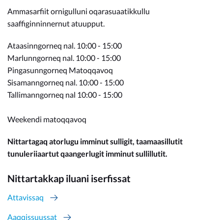
Ammasarfiit ornigulluni oqarasuaatikkullu
saaffiginninnernut atuupput.
Ataasinngorneq nal. 10:00 - 15:00
Marlunngorneq nal. 10:00 - 15:00
Pingasunngorneq Matoqqavoq
Sisamanngorneq nal. 10:00 - 15:00
Tallimanngorneq nal 10:00 - 15:00
Weekendi matoqqavoq
Nittartagaq atorlugu imminut sulligit, taamaasillutit
tunuleriiaartut qaangerlugit imminut sullillutit.
Nittartakkap iluani iserfissat
Attavissaq
Aaqqissuussat