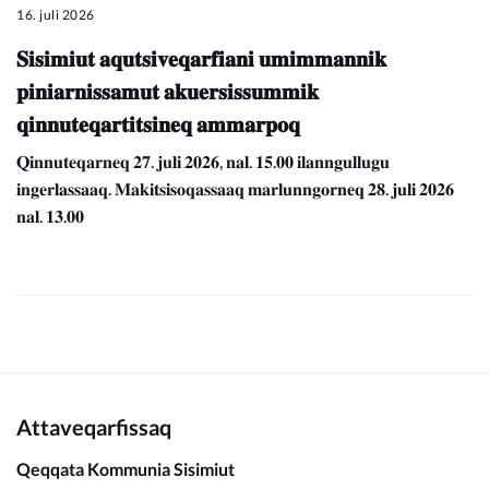
16. juli 2026
𝐒𝐢𝐬𝐢𝐦𝐢𝐮𝐭 𝐚𝐪𝐮𝐭𝐬𝐢𝐯𝐞𝐪𝐚𝐫𝐟𝐢𝐚𝐧𝐢 𝐮𝐦𝐢𝐦𝐦𝐚𝐧𝐧𝐢𝐤
𝐩𝐢𝐧𝐢𝐚𝐫𝐧𝐢𝐬𝐬𝐚𝐦𝐮𝐭 𝐚𝐤𝐮𝐞𝐫𝐬𝐢𝐬𝐬𝐮𝐦𝐦𝐢𝐤
𝐪𝐢𝐧𝐧𝐮𝐭𝐞𝐪𝐚𝐫𝐭𝐢𝐭𝐬𝐢𝐧𝐞𝐪 𝐚𝐦𝐦𝐚𝐫𝐩𝐨𝐪
𝐐𝐢𝐧𝐧𝐮𝐭𝐞𝐪𝐚𝐫𝐧𝐞𝐪 𝟐𝟕. 𝐣𝐮𝐥𝐢 𝟐𝟎𝟐𝟔, 𝐧𝐚𝐥. 𝟏𝟓.𝟎𝟎 𝐢𝐥𝐚𝐧𝐧𝐠𝐮𝐥𝐥𝐮𝐠𝐮
𝐢𝐧𝐠𝐞𝐫𝐥𝐚𝐬𝐬𝐚𝐚𝐪. 𝐌𝐚𝐤𝐢𝐭𝐬𝐢𝐬𝐨𝐪𝐚𝐬𝐬𝐚𝐚𝐪 𝐦𝐚𝐫𝐥𝐮𝐧𝐧𝐠𝐨𝐫𝐧𝐞𝐪 𝟐𝟖. 𝐣𝐮𝐥𝐢 𝟐𝟎𝟐𝟔
𝐧𝐚𝐥. 𝟏𝟑.𝟎𝟎
Attaveqarfissaq
Qeqqata Kommunia Sisimiut