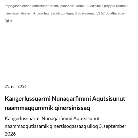
Eqqagassalerineq annertunerusumik paaserusukkukku Sisimiuni Qeqqata Kommu-
niani ingerlatsinermik pisortaq, Jacob Lundgaard oqarasuaat: 52 57 80 attaveqar-
figiuk.
23. juli 2026
Kangerlussuarmi Nunaqarfimmi Aqutsisunut
naammaqqummik qinersinissaq
Kangerlussuarmi Nunaqarfimmi Aqutsisunut
naammaqqutissamik qinersisoqassaaq ulloq 3. september
2026