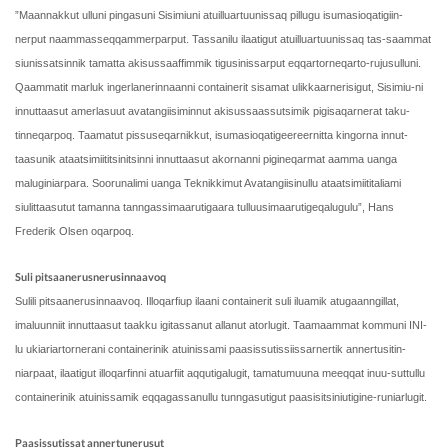
”Maannakkut ulluni pingasuni Sisimiuni atuilluartuunissaq pillugu isumasioqatigiin-
nerput naammasseqqammerparput. Tassanilu ilaatigut atuilluartuunissaq tas-saammat
siunissatsinnik tamatta akisussaaffimmik tigusinissarput eqqartorneqarto-rujusulluni.
Qaammatit marluk ingerlanerinnaanni containerit sisamat ulikkaarnerisigut, Sisimiu-ni
innuttaasut amerlasuut avatangiisiminnut akisussaassutsimik pigisaqarnerat taku-
tinneqarpoq. Taamatut pissuseqarnikkut, isumasioqatigeereernitta kingorna innut-
taasunik ataatsimiititsinitsinni innuttaasut akornanni pigineqarmat aamma uanga
maluginiarpara. Soorunalimi uanga Teknikkimut Avatangiisinullu ataatsimiititaliami
siulittaasutut tamanna tanngassimaarutigaara tulluusimaarutigeqalugulu”, Hans
Frederik Olsen oqarpoq.
Suli pitsaanerusnerusinnaavoq
Sulili pitsaanerusinnaavoq. Illoqarfiup ilaani containerit suli iluamik atugaanngillat,
imaluunniit innuttaasut taakku igitassanut allanut atorlugit. Taamaammat kommuni INI-
lu ukiariartornerani containerinik atuinissami paasissutissiissarnertik annertusitin-
niarpaat, ilaatigut illoqarfinni atuarfiit aqqutigalugit, tamatumuuna meeqqat inuu-suttullu
containerinik atuinissamik eqqagassanullu tunngasutigut paasisitsiniutigine-runiarlugit.
Paasissutissat annertunerusut