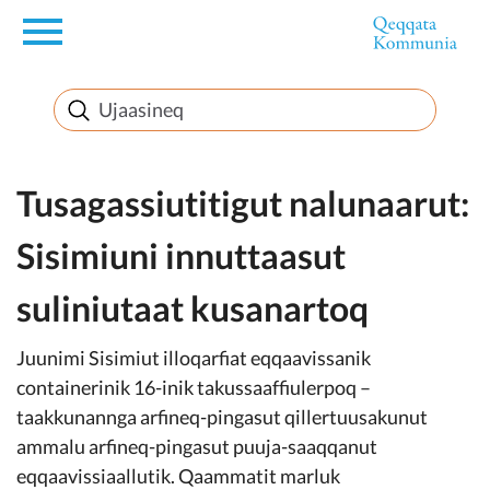
en
Innuttaasunut
Inuussutissarsiorneq
Tusagassiutitigut nalunaarut:
Sisimiuni innuttaasut
Politikki
suliniutaat kusanartoq
Takornariat
Juunimi Sisimiut illoqarfiat eqqaavissanik
containerinik 16-inik takussaaffiulerpoq –
taakkunannga arfineq-pingasut qillertuusakunut
Imminut sullinneq
ammalu arfineq-pingasut puuja-saaqqanut
eqqaavissiaallutik. Qaammatit marluk