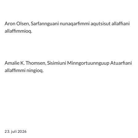
Aron Olsen, Sarfannguani nunaqarfimmi aqutsisut allaffiani
allaffimmioq.
Amalie K. Thomsen, Sisimiuni Minngortuunnguup Atuarfiani
allaffimmi ningioq.
23. juli 2026