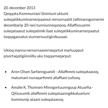
Kommunimi pilersaarut
20. december 2013
Qeqqata Kommuniani Sisimiuni ukiumi
Kommune pillugu
suleqatikkuminarnerpaamut nersornaatit tallimanngornermi
decembarip 20-iani tunniunneqarpoq. Allaffissuarmi
suleqataasut suleqatimik ilaat suleqatikkuminarnerpaatut
toqqagassatut siunnersuutiginikuuaat.
Ukioq manna nersornaaserneqartut marluupput
pisortaqatigiinniillu uku toqqarneqarput:
Aron Olsen Sarfannguaniit - Allaffimmi suleqataasoq,
matumani nunaqarfimmi allaffiani sulisoq.
Amalie K. Thomsen Minngortuunnguup Atuarfia -
Qitiusumik allaffimmi suleqataanngikkaluarluni
kommunip ataani suleqataasoq.