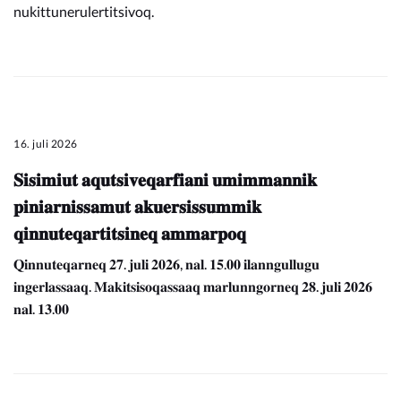
nukittunerulertitsivoq.
16. juli 2026
𝐒𝐢𝐬𝐢𝐦𝐢𝐮𝐭 𝐚𝐪𝐮𝐭𝐬𝐢𝐯𝐞𝐪𝐚𝐫𝐟𝐢𝐚𝐧𝐢 𝐮𝐦𝐢𝐦𝐦𝐚𝐧𝐧𝐢𝐤
𝐩𝐢𝐧𝐢𝐚𝐫𝐧𝐢𝐬𝐬𝐚𝐦𝐮𝐭 𝐚𝐤𝐮𝐞𝐫𝐬𝐢𝐬𝐬𝐮𝐦𝐦𝐢𝐤
𝐪𝐢𝐧𝐧𝐮𝐭𝐞𝐪𝐚𝐫𝐭𝐢𝐭𝐬𝐢𝐧𝐞𝐪 𝐚𝐦𝐦𝐚𝐫𝐩𝐨𝐪
𝐐𝐢𝐧𝐧𝐮𝐭𝐞𝐪𝐚𝐫𝐧𝐞𝐪 𝟐𝟕. 𝐣𝐮𝐥𝐢 𝟐𝟎𝟐𝟔, 𝐧𝐚𝐥. 𝟏𝟓.𝟎𝟎 𝐢𝐥𝐚𝐧𝐧𝐠𝐮𝐥𝐥𝐮𝐠𝐮
𝐢𝐧𝐠𝐞𝐫𝐥𝐚𝐬𝐬𝐚𝐚𝐪. 𝐌𝐚𝐤𝐢𝐭𝐬𝐢𝐬𝐨𝐪𝐚𝐬𝐬𝐚𝐚𝐪 𝐦𝐚𝐫𝐥𝐮𝐧𝐧𝐠𝐨𝐫𝐧𝐞𝐪 𝟐𝟖. 𝐣𝐮𝐥𝐢 𝟐𝟎𝟐𝟔
𝐧𝐚𝐥. 𝟏𝟑.𝟎𝟎