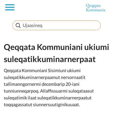
en
Innuttaasunut
Inuussutissarsiorneq
Qeqqata Kommuniani ukiumi
suleqatikkuminarnerpaat
Politikki
Qeqqata Kommuniani Sisimiuni ukiumi
Takornariat
suleqatikkuminarnerpaamut nersornaatit
tallimanngornermi decembarip 20-iani
tunniunneqarpoq. Allaffissuarmi suleqataasut
suleqatimik ilaat suleqatikkuminarnerpaatut
Imminut sullinneq
toqqagassatut siunnersuutiginikuuaat.