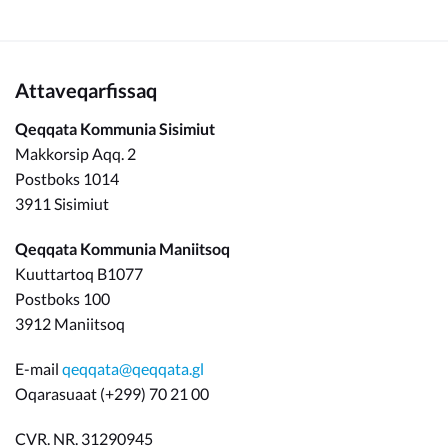
Attaveqarfissaq
Qeqqata Kommunia Sisimiut
Makkorsip Aqq. 2
Postboks 1014
3911 Sisimiut
Qeqqata Kommunia Maniitsoq
Kuuttartoq B1077
Postboks 100
3912 Maniitsoq
E-mail
qeqqata@qeqqata.gl
Oqarasuaat (+299) 70 21 00
CVR. NR. 31290945