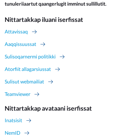
tunuleriiaartut qaangerlugit imminut sullillutit.
Nittartakkap iluani iserfissat
Attavissaq
Aaqqissuussat
Sulisoqarnermi politikki
Atorfiit allagarsiussat
Sulisut webmailiat
Teamviewer
Nittartakkap avataani iserfissat
Inatsisit
NemID